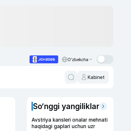
O‘zbekcha
Kabinet
So‘nggi yangiliklar
Avstriya kansleri onalar mehnati
haqidagi gaplari uchun uzr