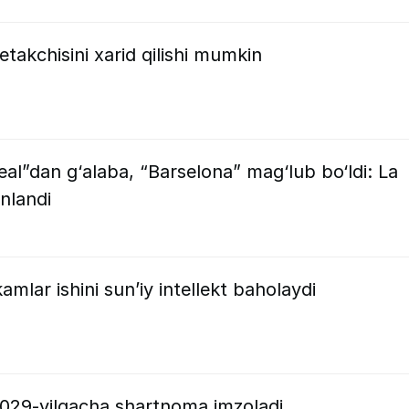
takchisini xarid qilishi mumkin
l”dan g‘alaba, “Barselona” mag‘lub bo‘ldi: La
nlandi
amlar ishini sun’iy intellekt baholaydi
2029-yilgacha shartnoma imzoladi