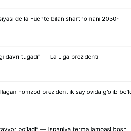
siyasi de la Fuente bilan shartnomani 2030-
i davri tugadi” — La Liga prezidenti
agan nomzod prezidentlik saylovida g‘olib bo‘l
 tayyor bo‘ladi” — Ispaniya terma jamoasi bosh