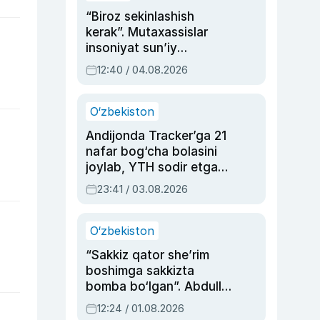
“Biroz sekinlashish
kerak”. Mutaxassislar
insoniyat sun’iy
intellektni boshqara
12:40 / 04.08.2026
olmay qolishidan xavotir
bildirdi
O‘zbekiston
Andijonda Tracker’ga 21
nafar bog‘cha bolasini
joylab, YTH sodir etgan
ayolga sud hukmi o‘qildi
23:41 / 03.08.2026
O‘zbekiston
“Sakkiz qator she’rim
boshimga sakkizta
bomba bo‘lgan”. Abdulla
Oripovni siyosiy
12:24 / 01.08.2026
ayblovlardan asrab