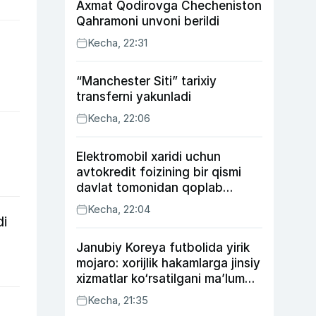
Axmat Qodirovga Checheniston
Qahramoni unvoni berildi
Kecha, 22:31
“Manchester Siti” tarixiy
transferni yakunladi
Kecha, 22:06
Elektromobil xaridi uchun
avtokredit foizining bir qismi
davlat tomonidan qoplab
berilishi mumkin
Kecha, 22:04
di
Janubiy Koreya futbolida yirik
mojaro: xorijlik hakamlarga jinsiy
xizmatlar ko‘rsatilgani ma’lum
qilindi
Kecha, 21:35