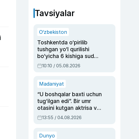
Tavsiyalar
O‘zbekiston
i
Toshkentda o‘pirilib
tushgan yo‘l qurilishi
bo‘yicha 6 kishiga sud
hukmi o‘qildi
10:10 / 05.08.2026
Madaniyat
“U boshqalar baxti uchun
tug‘ilgan edi”. Bir umr
otasini kutgan aktrisa va
dublyaj ustasi Rimma
m
13:55 / 04.08.2026
Ahmedovaning
sinovlarga to‘la hayoti
Dunyo