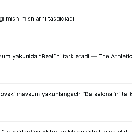
i mish-mishlarni tasdiqladi
sum yakunida “Real”ni tark etadi — The Athleti
ovski mavsum yakunlangach “Barselona”ni tar
” prezidentiga nisbatan ish ochishni talab qildi