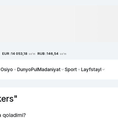
EUR :
RUB :
14 053,18
146,54
so'm
so'm
 Osiyo
Dunyo
Pul
Madaniyat
Sport
Layfstayl
kers"
a qoladimi?