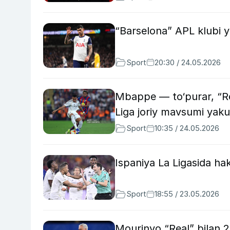
“Barselona” APL klubi ye
Sport
20:30 / 24.05.2026
Mbappe — to‘purar, “Rea
Liga joriy mavsumi yaku
Sport
10:35 / 24.05.2026
Ispaniya La Ligasida hak
Sport
18:55 / 23.05.2026
Mourinyo “Real” bilan 