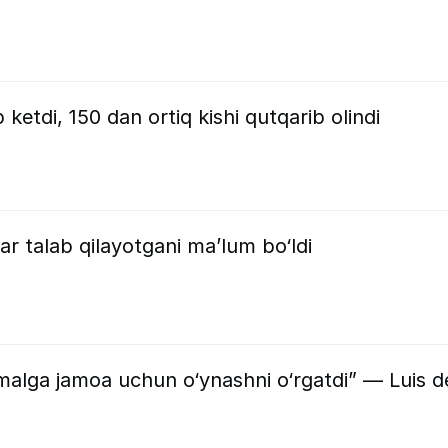
etdi, 150 dan ortiq kishi qutqarib olindi
ar talab qilayotgani ma’lum bo‘ldi
alga jamoa uchun o‘ynashni o‘rgatdi” — Luis d