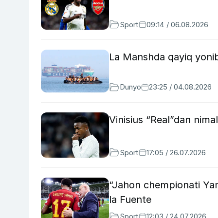
Sport
09:14 / 06.08.2026
La Manshda qayiq yonib k
Dunyo
23:25 / 04.08.2026
Vinisius “Real”dan nimal
Sport
17:05 / 26.07.2026
“Jahon chempionati Yam
la Fuente
Sport
12:03 / 24.07.2026