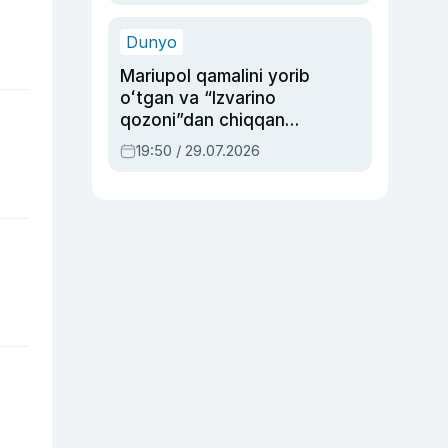
qolgan voqea
Dunyo
Mariupol qamalini yorib
oʻtgan va “Izvarino
qozoni”dan chiqqan
qahramon — Ukraina
19:50 / 29.07.2026
armiyasi bosh
qoʻmondoni Drapatiy
haqida