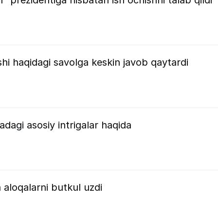
i haqidagi savolga keskin javob qaytardi
adagi asosiy intrigalar haqida
 aloqalarni butkul uzdi