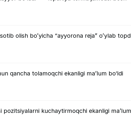
sotib olish boʻyicha “ayyorona reja” oʻylab topd
hun qancha tolamoqchi ekanligi ma’lum bo‘ldi
 pozitsiyalarni kuchaytirmoqchi ekanligi ma’lu