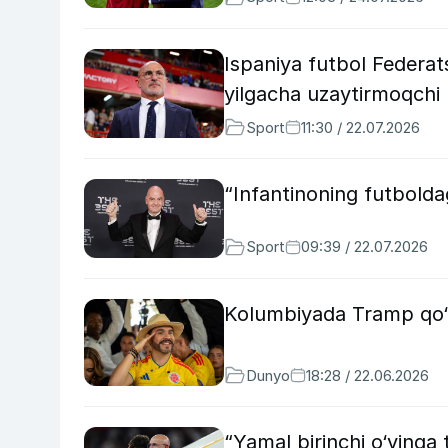
Ispaniya futbol Federat
yilgacha uzaytirmoqchi
Sport
11:30 / 22.07.2026
“Infantinoning futboldag
Sport
09:39 / 22.07.2026
Kolumbiyada Tramp qo‘ll
Dunyo
18:28 / 22.06.2026
“Yamal birinchi o‘yinga