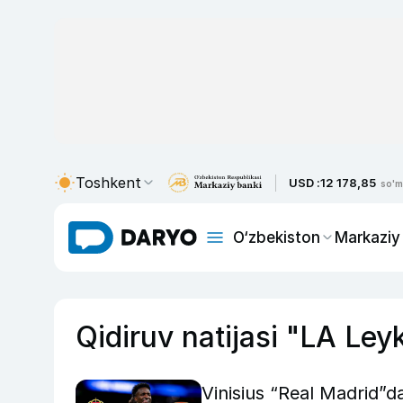
Toshkent
USD :
12 178,85
so'm
O‘zbekiston
Markaziy
Qidiruv natijasi "LA Ley
Vinisius “Real Madrid”d