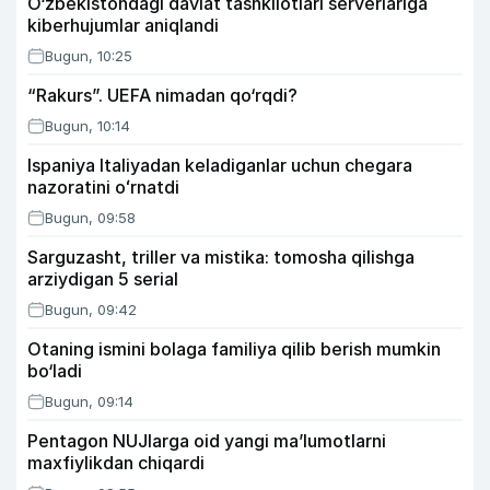
O‘zbekistondagi davlat tashkilotlari serverlariga
kiberhujumlar aniqlandi
Bugun, 10:25
“Rakurs”. UEFA nimadan qo‘rqdi?
Bugun, 10:14
Ispaniya Italiyadan keladiganlar uchun chegara
nazoratini oʻrnatdi
Bugun, 09:58
Sarguzasht, triller va mistika: tomosha qilishga
arziydigan 5 serial
Bugun, 09:42
Otaning ismini bolaga familiya qilib berish mumkin
bo‘ladi
Bugun, 09:14
Pentagon NUJlarga oid yangi maʼlumotlarni
maxfiylikdan chiqardi