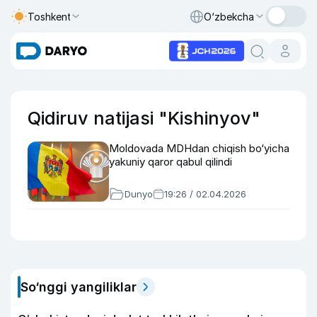
Toshkent
O‘zbekcha
Qidiruv natijasi "Kishinyov"
Moldovada MDHdan chiqish bo‘yicha
yakuniy qaror qabul qilindi
Dunyo
19:26 / 02.04.2026
So‘nggi yangiliklar