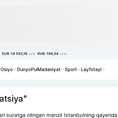
EUR :
RUB :
14 053,18
146,54
so'm
so'm
 Osiyo
Dunyo
Pul
Madaniyat
Sport
Layfstayl
katsiya"
ari suratga olingan manzil Istanbulning qayerida