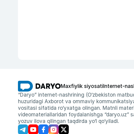
Maxfiylik siyosati
Internet-nas
“Daryo” internet-nashrining (O‘zbekiston matbuo
huzuridagi Axborot va ommaviy kommunikatsiyal
vositasi sifatida ro‘yxatga olingan. Matnli materi
videomateriallaridan foydalanishga “daryo.uz” sa
yozuv ilova qilingan taqdirda yo‘l qo‘yiladi.