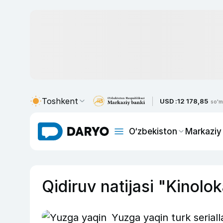
Toshkent
USD :
12 178,85
so'm
O‘zbekiston
Markaziy
Qidiruv natijasi "Kinolo
Yuzga yaqin turk seriall