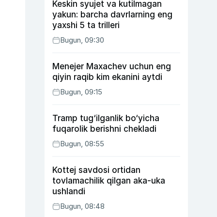
Keskin syujet va kutilmagan
yakun: barcha davrlarning eng
yaxshi 5 ta trilleri
Bugun, 09:30
Menejer Maxachev uchun eng
qiyin raqib kim ekanini aytdi
Bugun, 09:15
Tramp tug‘ilganlik bo‘yicha
fuqarolik berishni chekladi
Bugun, 08:55
Kottej savdosi ortidan
tovlamachilik qilgan aka-uka
ushlandi
Bugun, 08:48