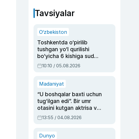
Tavsiyalar
O‘zbekiston
Toshkentda o‘pirilib
tushgan yo‘l qurilishi
bo‘yicha 6 kishiga sud
hukmi o‘qildi
10:10 / 05.08.2026
Madaniyat
“U boshqalar baxti uchun
tug‘ilgan edi”. Bir umr
otasini kutgan aktrisa va
dublyaj ustasi Rimma
13:55 / 04.08.2026
Ahmedovaning
sinovlarga to‘la hayoti
Dunyo