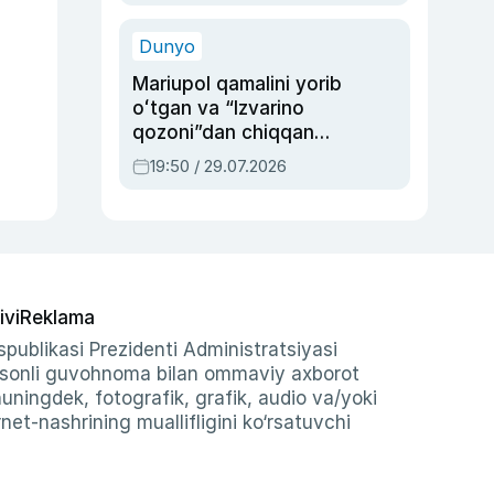
qolgan voqea
Dunyo
Mariupol qamalini yorib
oʻtgan va “Izvarino
qozoni”dan chiqqan
qahramon — Ukraina
19:50 / 29.07.2026
armiyasi bosh
qoʻmondoni Drapatiy
haqida
ivi
Reklama
publikasi Prezidenti Administratsiyasi
-sonli guvohnoma bilan ommaviy axborot
shuningdek, fotografik, grafik, audio va/yoki
et-nashrining muallifligini ko‘rsatuvchi