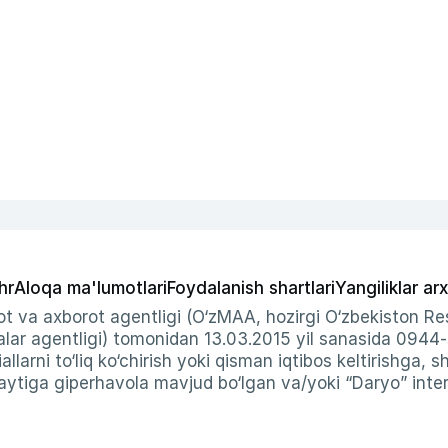
hr
Aloqa ma'lumotlari
Foydalanish shartlari
Yangiliklar arx
t va axborot agentligi (O‘zMAA, hozirgi O‘zbekiston Res
ar agentligi) tomonidan 13.03.2015 yil sanasida 0944
allarni to‘liq ko‘chirish yoki qisman iqtibos keltirishga, 
ytiga giperhavola mavjud bo‘lgan va/yoki “Daryo” intern