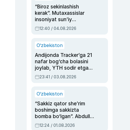
“Biroz sekinlashish
kerak”. Mutaxassislar
insoniyat sun’iy
intellektni boshqara
12:40 / 04.08.2026
olmay qolishidan xavotir
bildirdi
O‘zbekiston
Andijonda Tracker’ga 21
nafar bog‘cha bolasini
joylab, YTH sodir etgan
ayolga sud hukmi o‘qildi
23:41 / 03.08.2026
O‘zbekiston
“Sakkiz qator she’rim
boshimga sakkizta
bomba bo‘lgan”. Abdulla
Oripovni siyosiy
12:24 / 01.08.2026
ayblovlardan asrab