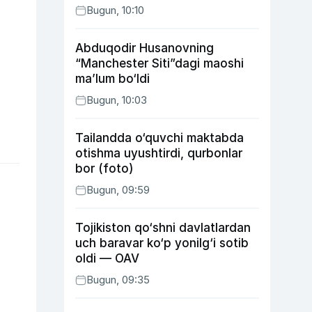
Bugun, 10:10
Abduqodir Husanovning
“Manchester Siti”dagi maoshi
ma’lum bo‘ldi
Bugun, 10:03
Tailandda o‘quvchi maktabda
otishma uyushtirdi, qurbonlar
bor (foto)
Bugun, 09:59
Tojikiston qo‘shni davlatlardan
uch baravar ko‘p yonilg‘i sotib
oldi — OAV
Bugun, 09:35