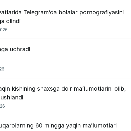
yatlarida Telegram’da bolalar pornografiyasini
a olindi
2026
ga uchradi
026
in kishining shaxsga doir maʼlumotlarini olib,
 ushlandi
026
qarolarning 60 mingga yaqin ma’lumotlari