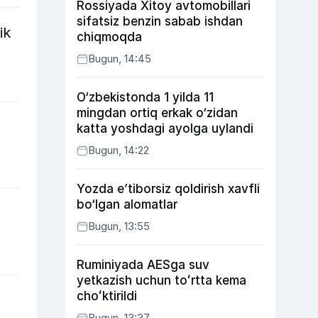
Rossiyada Xitoy avtomobillari
sifatsiz benzin sabab ishdan
ik
chiqmoqda
Bugun, 14:45
O‘zbekistonda 1 yilda 11
mingdan ortiq erkak o‘zidan
katta yoshdagi ayolga uylandi
Bugun, 14:22
Yozda e’tiborsiz qoldirish xavfli
bo‘lgan alomatlar
Bugun, 13:55
Ruminiyada AESga suv
yetkazish uchun toʻrtta kema
choʻktirildi
Bugun, 13:37