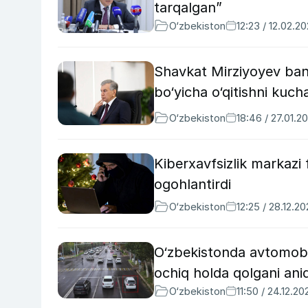
tarqalgan”
O‘zbekiston
12:23 / 12.02.2
Shavkat Mirziyoyev bankl
bo‘yicha o‘qitishni kucha
O‘zbekiston
18:46 / 27.01.2
Kiberxavfsizlik markazi 
ogohlantirdi
O‘zbekiston
12:25 / 28.12.2
O‘zbekistonda avtomobil
ochiq holda qolgani ani
O‘zbekiston
11:50 / 24.12.20