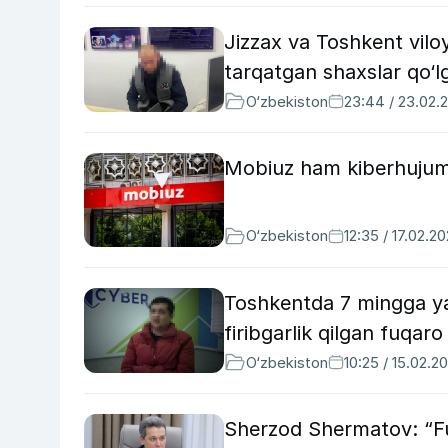
Jizzax va Toshkent vilo
tarqatgan shaxslar qo‘lg
O‘zbekiston
23:44 / 23.02.
Mobiuz ham kiberhujum
O‘zbekiston
12:35 / 17.02.2
Toshkentda 7 mingga yaq
firibgarlik qilgan fuqaro
O‘zbekiston
10:25 / 15.02.2
Sherzod Shermatov: “Fu