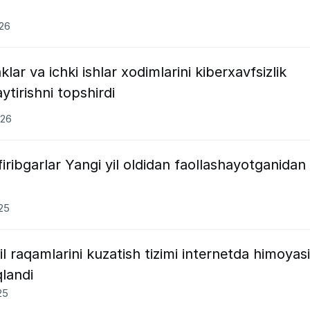
026
ar va ichki ishlar xodimlarini kiberxavfsizlik
ytirishni topshirdi
026
firibgarlar Yangi yil oldidan faollashayotganidan
025
 raqamlarini kuzatish tizimi internetda himoyas
qlandi
25