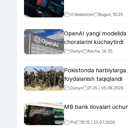
O‘zbekiston
Bugun, 10:25
OpenAI yangi modelida ji
choralarini kuchaytirdi
Dunyo
Kecha, 14:35
Pokistonda harbiylarga 
foydalanish taqiqlandi
Dunyo
21:35 / 05.08.2026
MB bank ilovalari uchun
Pul
10:12 / 23.07.2026