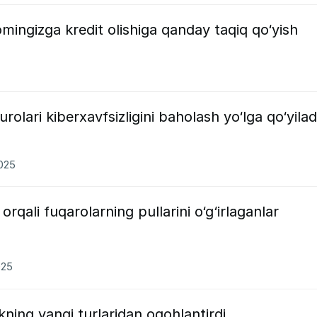
omingizga kredit olishiga qanday taqiq qo‘yish
rolari kiberxavfsizligini baholash yo‘lga qo‘yilad
2025
rqali fuqarolarning pullarini o‘g‘irlaganlar
025
kning yangi turlaridan ogohlantirdi