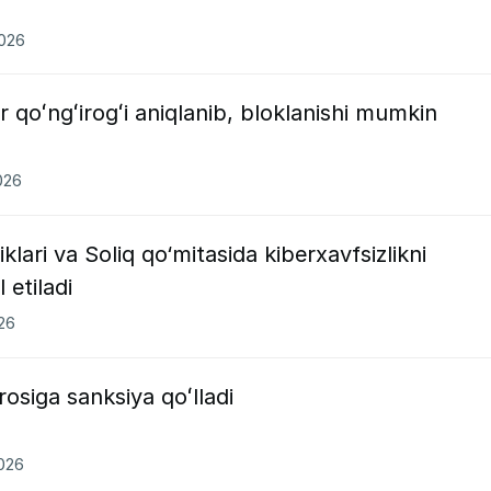
2026
r qoʻngʻirogʻi aniqlanib, bloklanishi mumkin
026
iklari va Soliq qo‘mitasida kiberxavfsizlikni
 etiladi
026
siga sanksiya qoʻlladi
2026