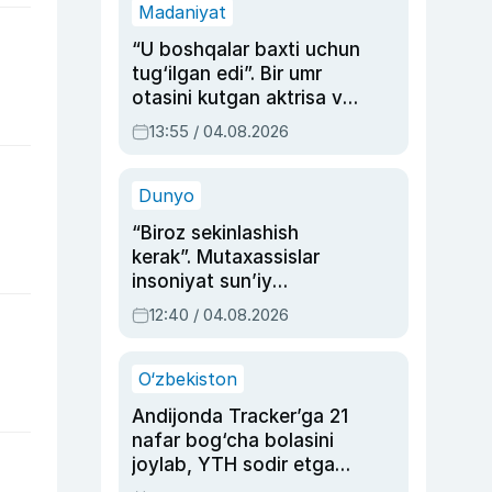
Madaniyat
“U boshqalar baxti uchun
tug‘ilgan edi”. Bir umr
otasini kutgan aktrisa va
dublyaj ustasi Rimma
13:55 / 04.08.2026
Ahmedovaning
sinovlarga to‘la hayoti
Dunyo
“Biroz sekinlashish
kerak”. Mutaxassislar
insoniyat sun’iy
intellektni boshqara
12:40 / 04.08.2026
olmay qolishidan xavotir
bildirdi
O‘zbekiston
Andijonda Tracker’ga 21
nafar bog‘cha bolasini
joylab, YTH sodir etgan
ayolga sud hukmi o‘qildi