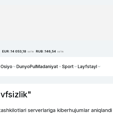
EUR :
RUB :
14 053,18
146,54
so'm
so'm
 Osiyo
Dunyo
Pul
Madaniyat
Sport
Layfstayl
vfsizlik"
ashkilotlari serverlariga kiberhujumlar aniqlandi