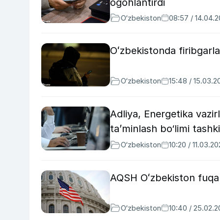
ogohlantirdi
O‘zbekiston
08:57 / 14.04.
Oʻzbekistonda firibgarla
O‘zbekiston
15:48 / 15.03.2
Adliya, Energetika vazirl
ta’minlash bo‘limi tashkil
O‘zbekiston
10:20 / 11.03.2
AQSH Oʻzbekiston fuqaro
O‘zbekiston
10:40 / 25.02.