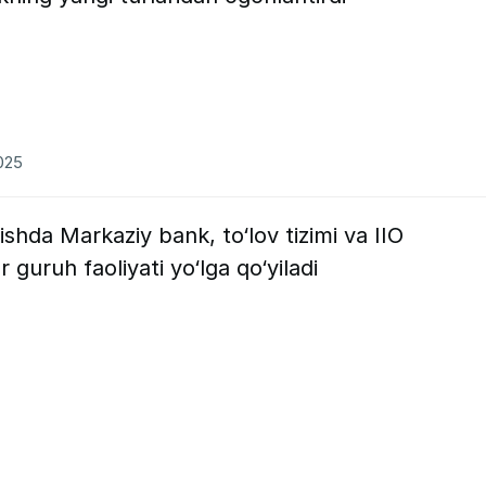
2025
tishda Markaziy bank, to‘lov tizimi va IIO
r guruh faoliyati yo‘lga qo‘yiladi