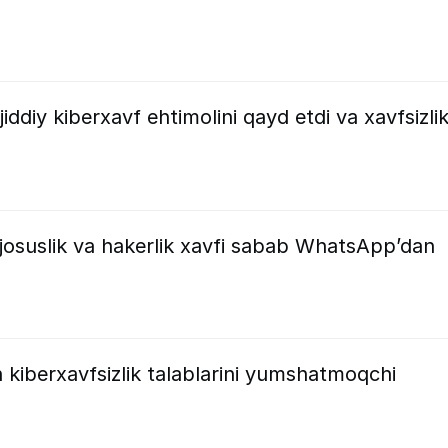
ddiy kiberxavf ehtimolini qayd etdi va xavfsizli
josuslik va hakerlik xavfi sabab WhatsApp’dan
 kiberxavfsizlik talablarini yumshatmoqchi