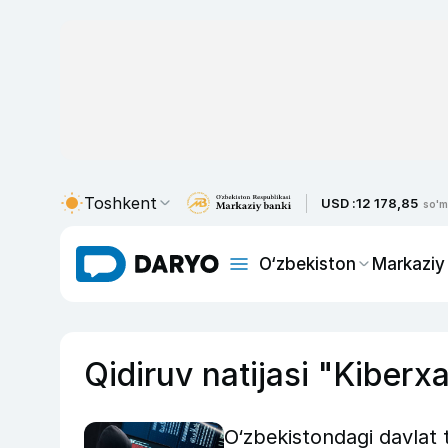
Toshkent
USD :
12 178,85
so'm
O‘zbekiston
Markaziy
Qidiruv natijasi "Kiberxa
O‘zbekistondagi davlat t