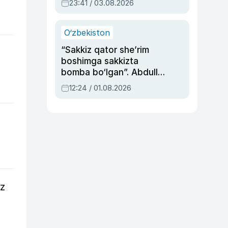
23:41 / 03.08.2026
O‘zbekiston
“Sakkiz qator she’rim
boshimga sakkizta
bomba bo‘lgan”. Abdulla
Oripovni siyosiy
12:24 / 01.08.2026
ayblovlardan asrab
qolgan voqea
iz