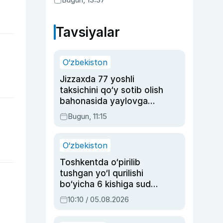
Tavsiyalar
O‘zbekiston
Jizzaxda 77 yoshli
taksichini qo‘y sotib olish
bahonasida yaylovga
olib borib o‘ldirgan yigit
Bugun, 11:15
20 yilga qamaldi
O‘zbekiston
Toshkentda o‘pirilib
tushgan yo‘l qurilishi
bo‘yicha 6 kishiga sud
hukmi o‘qildi
10:10 / 05.08.2026