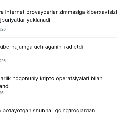
a internet provayderlar zimmasiga kiberxavfsizl
buriyatlar yuklanadi
2026
 kiberhujumga uchraganini rad etdi
2026
rlik noqonuniy kripto operatsiyalari bilan
andi
026
 bo‘layotgan shubhali qo‘ng‘iroqlardan