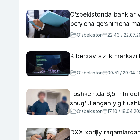
O‘zbekistonda banklar v
bo‘yicha qo‘shimcha maj
O‘zbekiston
22:43 / 22.07.
Kiberxavfsizlik markazi
O‘zbekiston
09:51 / 29.04.
Toshkentda 6,5 mln dolla
shug‘ullangan yigit ushl
O‘zbekiston
17:10 / 18.04.2
DXX xorijiy raqamlardan