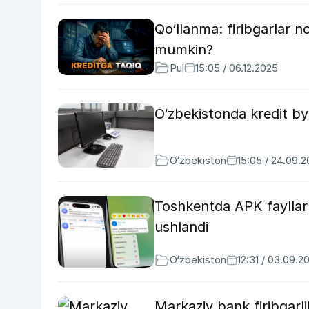
Qo‘llanma: firibgarlar n
mumkin?
Pul
15:05 / 06.12.2025
O‘zbekistonda kredit byu
O‘zbekiston
15:05 / 24.09.
Toshkentda APK fayllar o
ushlandi
O‘zbekiston
12:31 / 03.09.2
Markaziy bank firibgarli