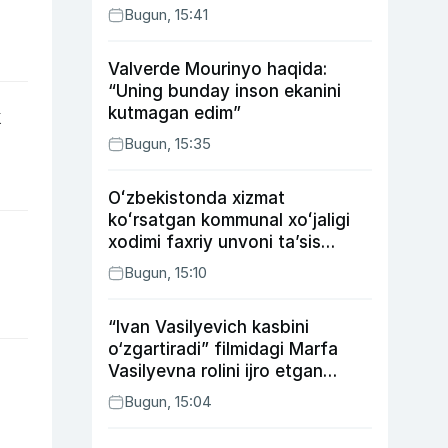
Bugun, 15:41
Valverde Mourinyo haqida:
“Uning bunday inson ekanini
kutmagan edim”
k
Bugun, 15:35
Oʻzbekistonda xizmat
koʻrsatgan kommunal xoʻjaligi
xodimi faxriy unvoni taʼsis
etilishi mumkin
Bugun, 15:10
“Ivan Vasilyevich kasbini
o‘zgartiradi” filmidagi Marfa
Vasilyevna rolini ijro etgan
aktrisaning taqdiri qanday
Bugun, 15:04
kechdi?