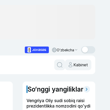
O‘zbekcha
Kabinet
So‘nggi yangiliklar
Vengriya Oliy sudi sobiq raisi
prezidentlikka nomzodini qoʻydi