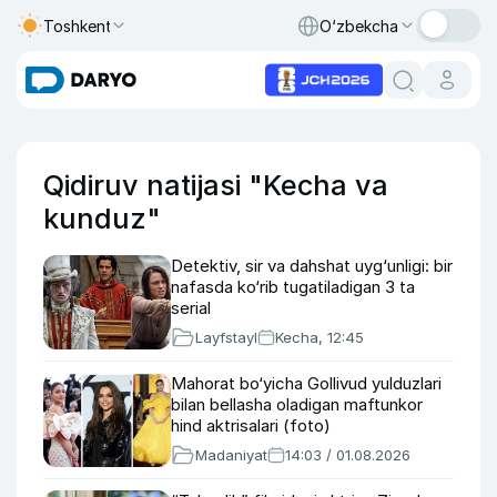
Toshkent
O‘zbekcha
Qidiruv natijasi "Kecha va
kunduz"
Detektiv, sir va dahshat uyg‘unligi: bir
nafasda ko‘rib tugatiladigan 3 ta
serial
Layfstayl
Kecha, 12:45
Mahorat bo‘yicha Gollivud yulduzlari
bilan bellasha oladigan maftunkor
hind aktrisalari (foto)
Madaniyat
14:03 / 01.08.2026