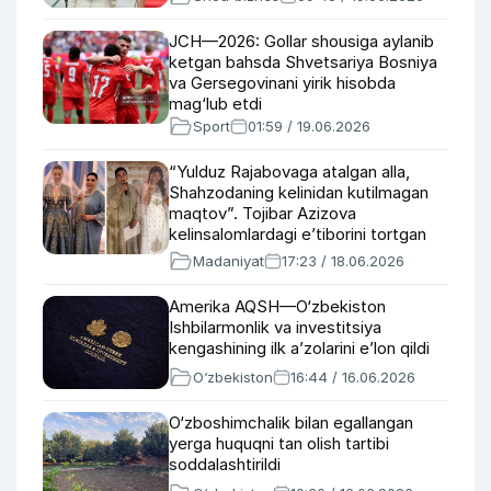
JCH—2026: Gollar shousiga aylanib
ketgan bahsda Shvetsariya Bosniya
va Gersegovinani yirik hisobda
mag‘lub etdi
Sport
01:59 / 19.06.2026
“Yulduz Rajabovaga atalgan alla,
Shahzodaning kelinidan kutilmagan
maqtov”. Tojibar Azizova
kelinsalomlardagi e’tiborini tortgan
jihatlar haqida
Madaniyat
17:23 / 18.06.2026
Amerika AQSH—O‘zbekiston
Ishbilarmonlik va investitsiya
kengashining ilk a’zolarini e’lon qildi
O‘zbekiston
16:44 / 16.06.2026
O‘zboshimchalik bilan egallangan
yerga huquqni tan olish tartibi
soddalashtirildi