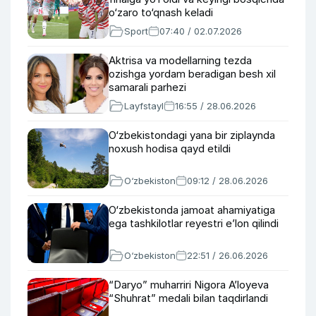
o‘zaro to‘qnash keladi
Sport
07:40 / 02.07.2026
Aktrisa va modellarning tezda
ozishga yordam beradigan besh xil
samarali parhezi
Layfstayl
16:55 / 28.06.2026
O‘zbekistondagi yana bir ziplaynda
noxush hodisa qayd etildi
O‘zbekiston
09:12 / 28.06.2026
O‘zbekistonda jamoat ahamiyatiga
ega tashkilotlar reyestri e’lon qilindi
O‘zbekiston
22:51 / 26.06.2026
“Daryo” muharriri Nigora A’loyeva
“Shuhrat” medali bilan taqdirlandi