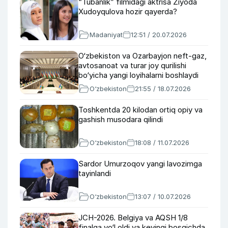
“Tubanlik” filmidagi aktrisa Ziyoda
Xudoyqulova hozir qayerda?
Madaniyat
12:51 / 20.07.2026
O‘zbekiston va Ozarbayjon neft-gaz,
avtosanoat va turar joy qurilishi
bo‘yicha yangi loyihalarni boshlaydi
O‘zbekiston
21:55 / 18.07.2026
Toshkentda 20 kilodan ortiq opiy va
gashish musodara qilindi
O‘zbekiston
18:08 / 11.07.2026
Sardor Umurzoqov yangi lavozimga
tayinlandi
O‘zbekiston
13:07 / 10.07.2026
JCH-2026. Belgiya va AQSH 1/8
finalga yo‘l oldi va keyingi bosqichda