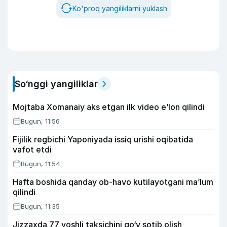
Ko'proq yangiliklarni yuklash
So‘nggi yangiliklar
Mojtaba Xomanaiy aks etgan ilk video e’lon qilindi
Bugun, 11:56
Fijilik regbichi Yaponiyada issiq urishi oqibatida
vafot etdi
Bugun, 11:54
Hafta boshida qanday ob-havo kutilayotgani ma’lum
qilindi
Bugun, 11:35
Jizzaxda 77 yoshli taksichini qo‘y sotib olish