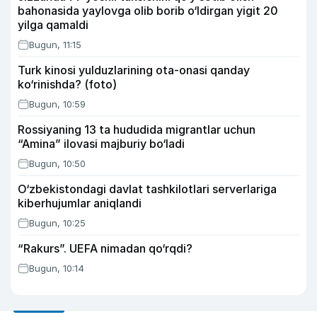
bahonasida yaylovga olib borib o‘ldirgan yigit 20
yilga qamaldi
Bugun, 11:15
Turk kinosi yulduzlarining ota-onasi qanday
ko‘rinishda? (foto)
Bugun, 10:59
Rossiyaning 13 ta hududida migrantlar uchun
“Amina” ilovasi majburiy bo‘ladi
Bugun, 10:50
O‘zbekistondagi davlat tashkilotlari serverlariga
kiberhujumlar aniqlandi
Bugun, 10:25
“Rakurs”. UEFA nimadan qo‘rqdi?
Bugun, 10:14