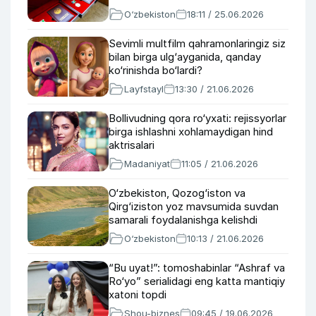
O‘zbekiston
18:11 / 25.06.2026
Sevimli multfilm qahramonlaringiz siz
bilan birga ulg‘ayganida, qanday
ko‘rinishda bo‘lardi?
Layfstayl
13:30 / 21.06.2026
Bollivudning qora ro‘yxati: rejissyorlar
birga ishlashni xohlamaydigan hind
aktrisalari
Madaniyat
11:05 / 21.06.2026
O‘zbekiston, Qozog‘iston va
Qirg‘iziston yoz mavsumida suvdan
samarali foydalanishga kelishdi
O‘zbekiston
10:13 / 21.06.2026
“Bu uyat!”: tomoshabinlar “Ashraf va
Ro‘yo” serialidagi eng katta mantiqiy
xatoni topdi
Shou-biznes
09:45 / 19.06.2026