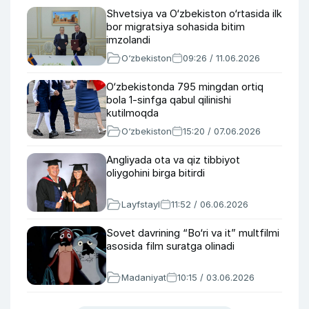
Shvetsiya va O‘zbekiston o‘rtasida ilk
bor migratsiya sohasida bitim
imzolandi
O‘zbekiston
09:26 / 11.06.2026
O‘zbekistonda 795 mingdan ortiq
bola 1-sinfga qabul qilinishi
kutilmoqda
O‘zbekiston
15:20 / 07.06.2026
Angliyada ota va qiz tibbiyot
oliygohini birga bitirdi
Layfstayl
11:52 / 06.06.2026
Sovet davrining “Bo‘ri va it” multfilmi
asosida film suratga olinadi
Madaniyat
10:15 / 03.06.2026