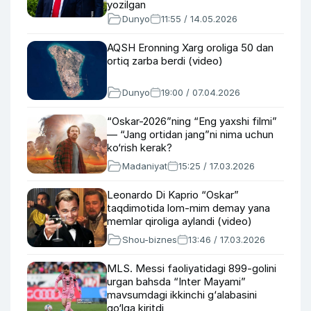
yozilgan
Dunyo
11:55 / 14.05.2026
AQSH Eronning Xarg oroliga 50 dan
ortiq zarba berdi (video)
Dunyo
19:00 / 07.04.2026
“Oskar-2026”ning “Eng yaxshi filmi”
— “Jang ortidan jang”ni nima uchun
ko‘rish kerak?
Madaniyat
15:25 / 17.03.2026
Leonardo Di Kaprio “Oskar”
taqdimotida lom-mim demay yana
memlar qiroliga aylandi (video)
Shou-biznes
13:46 / 17.03.2026
MLS. Messi faoliyatidagi 899-golini
urgan bahsda “Inter Mayami”
mavsumdagi ikkinchi g‘alabasini
qo‘lga kiritdi