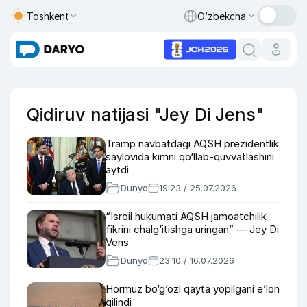
Toshkent
O‘zbekcha
Qidiruv natijasi "Jey Di Jens"
Tramp navbatdagi AQSH prezidentlik
saylovida kimni qo‘llab-quvvatlashini
aytdi
Dunyo
19:23 / 25.07.2026
“Isroil hukumati AQSH jamoatchilik
fikrini chalg‘itishga uringan” — Jey Di
Vens
Dunyo
23:10 / 16.07.2026
Hormuz bo‘g‘ozi qayta yopilgani e’lon
qilindi