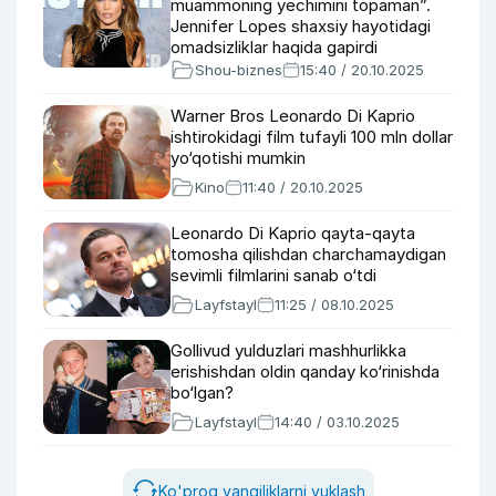
muammoning yechimini topaman”.
Jennifer Lopes shaxsiy hayotidagi
omadsizliklar haqida gapirdi
Shou-biznes
15:40 / 20.10.2025
Warner Bros Leonardo Di Kaprio
ishtirokidagi film tufayli 100 mln dollar
yo‘qotishi mumkin
Kino
11:40 / 20.10.2025
Leonardo Di Kaprio qayta-qayta
tomosha qilishdan charchamaydigan
sevimli filmlarini sanab o‘tdi
Layfstayl
11:25 / 08.10.2025
Gollivud yulduzlari mashhurlikka
erishishdan oldin qanday ko‘rinishda
bo‘lgan?
Layfstayl
14:40 / 03.10.2025
Ko'proq yangiliklarni yuklash