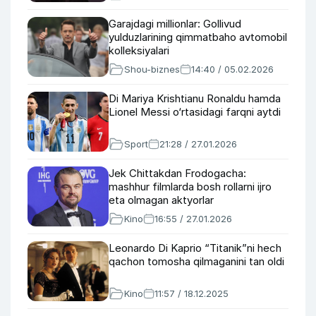
Garajdagi millionlar: Gollivud
yulduzlarining qimmatbaho avtomobil
kolleksiyalari
Shou-biznes
14:40 / 05.02.2026
Di Mariya Krishtianu Ronaldu hamda
Lionel Messi o‘rtasidagi farqni aytdi
Sport
21:28 / 27.01.2026
Jek Chittakdan Frodogacha:
mashhur filmlarda bosh rollarni ijro
eta olmagan aktyorlar
Kino
16:55 / 27.01.2026
Leonardo Di Kaprio “Titanik”ni hech
qachon tomosha qilmaganini tan oldi
Kino
11:57 / 18.12.2025