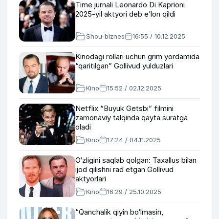
Time jurnali Leonardo Di Kaprioni
2025-yil aktyori deb e’lon qildi
Shou-biznes
16:55 / 10.12.2025
Kinodagi rollari uchun grim yordamida
“qaritilgan” Gollivud yulduzlari
Kino
15:52 / 02.12.2025
Netflix “Buyuk Getsbi” filmini
zamonaviy talqinda qayta suratga
oladi
Kino
17:24 / 04.11.2025
O‘zligini saqlab qolgan: Taxallus bilan
ijod qilishni rad etgan Gollivud
aktyorlari
Kino
16:29 / 25.10.2025
“Qanchalik qiyin bo‘lmasin,