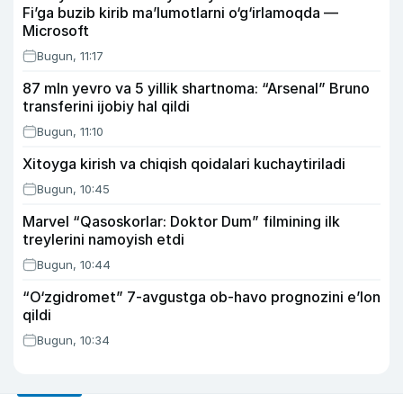
Fi’ga buzib kirib ma’lumotlarni o‘g‘irlamoqda —
Microsoft
Bugun, 11:17
87 mln yevro va 5 yillik shartnoma: “Arsenal” Bruno
transferini ijobiy hal qildi
Bugun, 11:10
Xitoyga kirish va chiqish qoidalari kuchaytiriladi
Bugun, 10:45
Marvel “Qasoskorlar: Doktor Dum” filmining ilk
treylerini namoyish etdi
Bugun, 10:44
“O‘zgidromet” 7-avgustga ob-havo prognozini e’lon
qildi
Bugun, 10:34