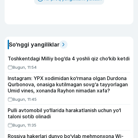
So‘nggi yangiliklar
Toshkentdagi Milliy bog‘da 4 yoshli qiz cho‘kib ketdi
Bugun, 11:54
Instagram: YPX xodimidan ko‘rmana olgan Durdona
Qurbonova, onasiga kutilmagan sovg‘a tayyorlagan
Umid vines, xonanda Rayhon nimadan xafa?
Bugun, 11:45
Pulli avtomobil yo‘llarida harakatlanish uchun yo‘l
taloni sotib olinadi
Bugun, 11:35
Rossiya hakerlari dunyo bo‘ylab mehmonxona Wi-