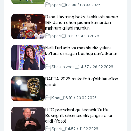
Sport
08:00 / 08.03.2026
Dana Uaytning boks tashkiloti sabab
IBF Jahon chempionini kamardan
mahrum qilishi mumkin
Sport
18:10 / 04.03.2026
Nelli Furtado va mashhurlik yukini
ko‘tara olmagan boshqa san’atkorlar
Shou-biznes
14:57 / 26.02.2026
BAFTA-2026 mukofoti g‘oliblari e’lon
qilindi
Kino
16:10 / 23.02.2026
UFC prezidentiga tegishli Zuffa
Boxing ilk chempionlik jangini e’lon
qildi (foto)
Sport
14:52 / 11.02.2026