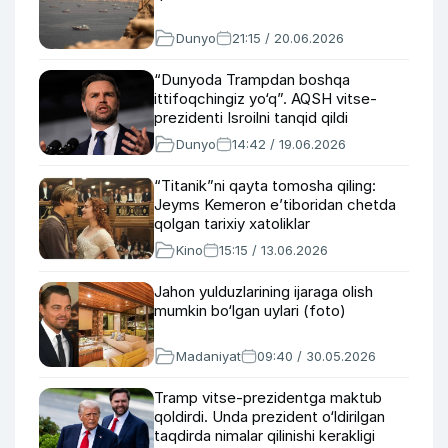
Dunyo
21:15 / 20.06.2026
“Dunyoda Trampdan boshqa
ittifoqchingiz yo‘q”. AQSH vitse-
prezidenti Isroilni tanqid qildi
Dunyo
14:42 / 19.06.2026
“Titanik”ni qayta tomosha qiling:
Jeyms Kemeron e’tiboridan chetda
qolgan tarixiy xatoliklar
Kino
15:15 / 13.06.2026
Jahon yulduzlarining ijaraga olish
mumkin bo‘lgan uylari (foto)
Madaniyat
09:40 / 30.05.2026
Tramp vitse-prezidentga maktub
qoldirdi. Unda prezident o‘ldirilgan
taqdirda nimalar qilinishi kerakligi