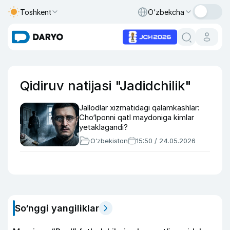
Toshkent
O‘zbekcha
Qidiruv natijasi "Jadidchilik"
Jallodlar xizmatidagi qalamkashlar:
Cho‘lponni qatl maydoniga kimlar
yetaklagandi?
O‘zbekiston
15:50 / 24.05.2026
So‘nggi yangiliklar