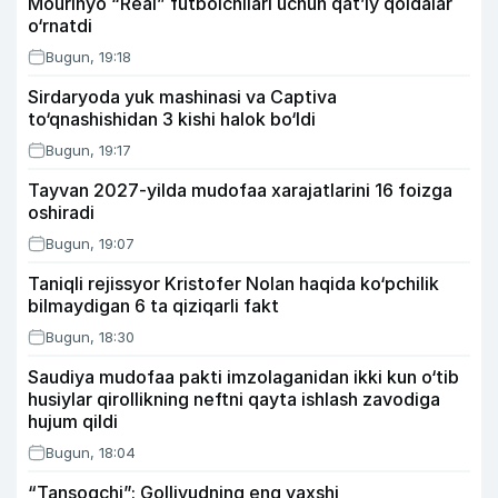
Mourinyo “Real” futbolchilari uchun qat’iy qoidalar
o‘rnatdi
Bugun, 19:18
Sirdaryoda yuk mashinasi va Captiva
to‘qnashishidan 3 kishi halok bo‘ldi
Bugun, 19:17
Tayvan 2027-yilda mudofaa xarajatlarini 16 foizga
oshiradi
Bugun, 19:07
Taniqli rejissyor Kristofer Nolan haqida ko‘pchilik
bilmaydigan 6 ta qiziqarli fakt
Bugun, 18:30
Saudiya mudofaa pakti imzolaganidan ikki kun o‘tib
husiylar qirollikning neftni qayta ishlash zavodiga
hujum qildi
Bugun, 18:04
“Tansoqchi”: Gollivudning eng yaxshi