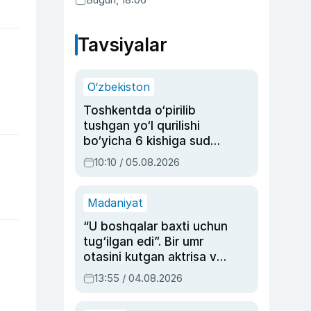
Tavsiyalar
O‘zbekiston
Toshkentda o‘pirilib
tushgan yo‘l qurilishi
bo‘yicha 6 kishiga sud
hukmi o‘qildi
10:10 / 05.08.2026
Madaniyat
“U boshqalar baxti uchun
tug‘ilgan edi”. Bir umr
otasini kutgan aktrisa va
dublyaj ustasi Rimma
13:55 / 04.08.2026
Ahmedovaning
sinovlarga to‘la hayoti