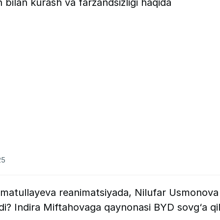
 bilan kurash va farzandsizligi haqida
25
matullayeva reanimatsiyada, Nilufar Usmonova
adi? Indira Miftahovaga qaynonasi BYD sovg‘a qil