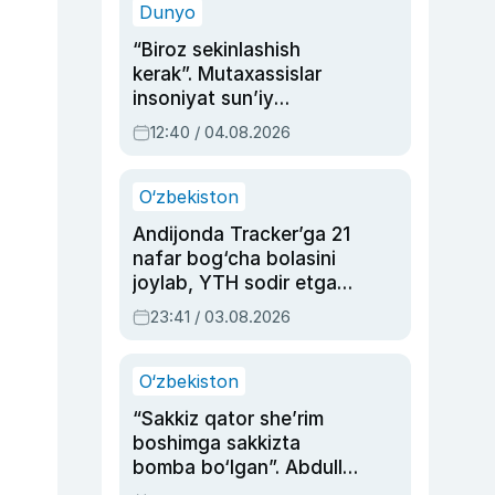
Dunyo
“Biroz sekinlashish
kerak”. Mutaxassislar
insoniyat sun’iy
intellektni boshqara
12:40 / 04.08.2026
olmay qolishidan xavotir
bildirdi
O‘zbekiston
Andijonda Tracker’ga 21
nafar bog‘cha bolasini
joylab, YTH sodir etgan
ayolga sud hukmi o‘qildi
23:41 / 03.08.2026
O‘zbekiston
“Sakkiz qator she’rim
boshimga sakkizta
bomba bo‘lgan”. Abdulla
Oripovni siyosiy