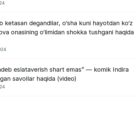
024
 ketasan degandilar, o‘sha kuni hayotdan ko‘z
hova onasining o‘limidan shokka tushgani haqida
2024
adeb eslataverish shart emas” — komik Indira
digan savollar haqida (video)
024