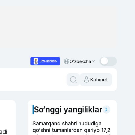
O‘zbekcha
Kabinet
So‘nggi yangiliklar
Samarqand shahri hududiga
qo‘shni tumanlardan qariyb 17,2
adi