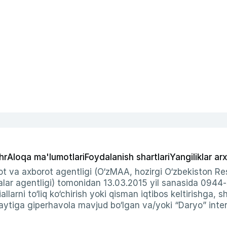
hr
Aloqa ma'lumotlari
Foydalanish shartlari
Yangiliklar arx
t va axborot agentligi (O‘zMAA, hozirgi O‘zbekiston Res
ar agentligi) tomonidan 13.03.2015 yil sanasida 0944
allarni to‘liq ko‘chirish yoki qisman iqtibos keltirishga, 
ytiga giperhavola mavjud bo‘lgan va/yoki “Daryo” intern