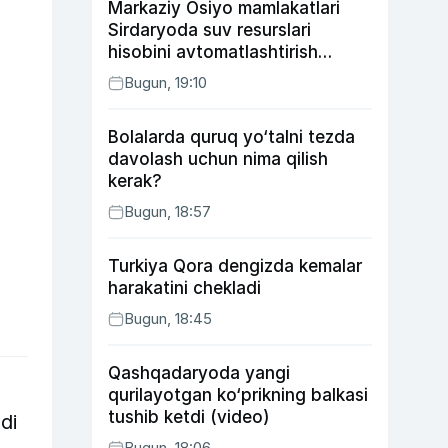
Markaziy Osiyo mamlakatlari
Sirdaryoda suv resurslari
hisobini avtomatlashtirish
rejasini ishlab chiqishni
Bugun, 19:10
ma’qulladi
Bolalarda quruq yo‘talni tezda
davolash uchun nima qilish
kerak?
Bugun, 18:57
Turkiya Qora dengizda kemalar
harakatini chekladi
Bugun, 18:45
Qashqadaryoda yangi
qurilayotgan ko‘prikning balkasi
tushib ketdi (video)
di
Bugun, 18:06