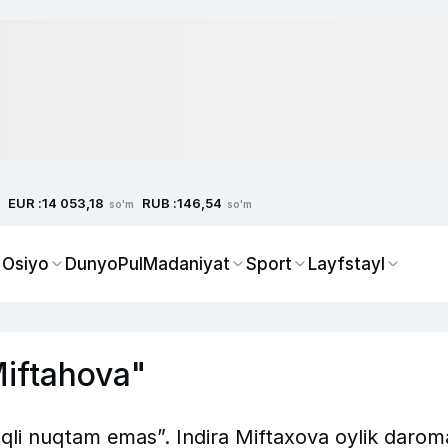
EUR :
RUB :
14 053,18
146,54
so'm
so'm
 Osiyo
Dunyo
Pul
Madaniyat
Sport
Layfstayl
 Miftahova"
iqli nuqtam emas”. Indira Miftaxova oylik darom