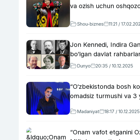
va ozish uchun oshqozon
Shou-biznes
11:21 / 17.02.20
Jon Kennedi, Indira Ga
bo‘lgan davlat rahbarlar
Dunyo
20:35 / 10.12.2025
“O‘zbekistonda bosh ko
omadsiz turmushi va 3 y
Madaniyat
18:17 / 10.12.2025
“Onam vafot etganini O