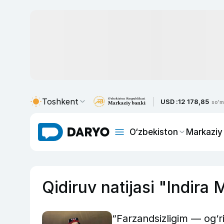
Toshkent
USD :
12 178,85
so'm
O‘zbekiston
Markaziy
Qidiruv natijasi "Indira
“Farzandsizligim — og‘r