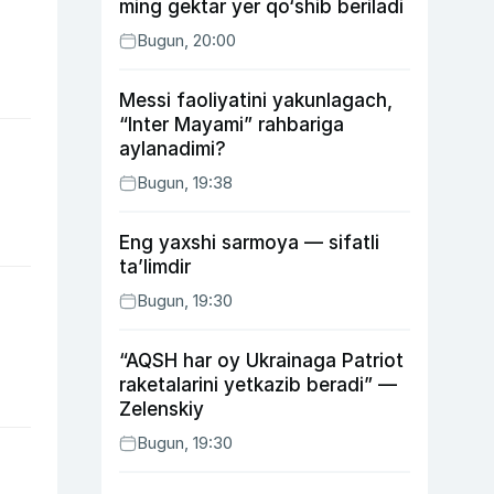
ming gektar yer qo‘shib beriladi
Bugun, 20:00
Messi faoliyatini yakunlagach,
“Inter Mayami” rahbariga
aylanadimi?
Bugun, 19:38
Eng yaxshi sarmoya — sifatli
ta’limdir
Bugun, 19:30
“AQSH har oy Ukrainaga Patriot
raketalarini yetkazib beradi” —
Zelenskiy
Bugun, 19:30