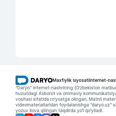
Maxfiylik siyosati
Internet-nas
“Daryo” internet-nashrining (O‘zbekiston matbuo
huzuridagi Axborot va ommaviy kommunikatsiyal
vositasi sifatida ro‘yxatga olingan. Matnli materi
videomateriallaridan foydalanishga “daryo.uz” sa
yozuv ilova qilingan taqdirda yo‘l qo‘yiladi.