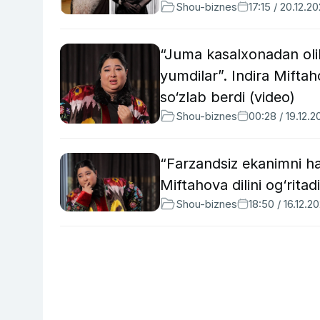
Shou-biznes
17:15 / 20.12.2
“Juma kasalxonadan olib
yumdilar”. Indira Mifta
so‘zlab berdi (video)
Shou-biznes
00:28 / 19.12.
“Farzandsiz ekanimni h
Miftahova dilini og‘rita
Shou-biznes
18:50 / 16.12.2