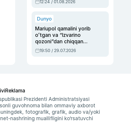
12:24 / 01.08.2026
ayblovlardan asrab
qolgan voqea
Dunyo
Mariupol qamalini yorib
oʻtgan va “Izvarino
qozoni”dan chiqqan
qahramon — Ukraina
19:50 / 29.07.2026
armiyasi bosh
qoʻmondoni Drapatiy
haqida
ivi
Reklama
publikasi Prezidenti Administratsiyasi
-sonli guvohnoma bilan ommaviy axborot
shuningdek, fotografik, grafik, audio va/yoki
et-nashrining muallifligini ko‘rsatuvchi