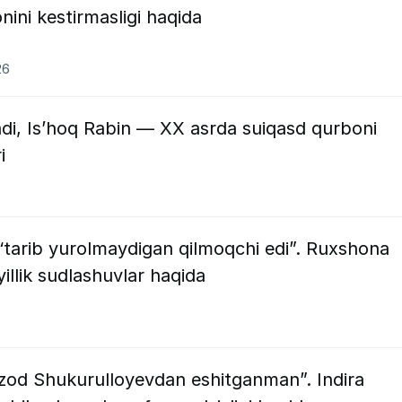
ini kestirmasligi haqida
26
ndi, Is’hoq Rabin — XX asrda suiqasd qurboni
i
‘tarib yurolmaydigan qilmoqchi edi”. Ruxshona
illik sudlashuvlar haqida
zod Shukurulloyevdan eshitganman”. Indira