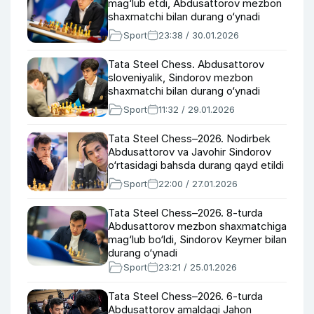
mag‘lub etdi, Abdusattorov mezbon
shaxmatchi bilan durang o‘ynadi
Sport
23:38 / 30.01.2026
Tata Steel Chess. Abdusattorov
sloveniyalik, Sindorov mezbon
shaxmatchi bilan durang o‘ynadi
Sport
11:32 / 29.01.2026
Tata Steel Chess–2026. Nodirbek
Abdusattorov va Javohir Sindorov
o‘rtasidagi bahsda durang qayd etildi
Sport
22:00 / 27.01.2026
Tata Steel Chess–2026. 8-turda
Abdusattorov mezbon shaxmatchiga
mag‘lub bo‘ldi, Sindorov Keymer bilan
durang o‘ynadi
Sport
23:21 / 25.01.2026
Tata Steel Chess–2026. 6-turda
Abdusattorov amaldagi Jahon