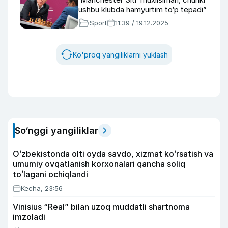
ushbu klubda hamyurtim to‘p tepadi”
Sport
11:39 / 19.12.2025
Ko'proq yangiliklarni yuklash
So‘nggi yangiliklar
Oʻzbekistonda olti oyda savdo, xizmat koʻrsatish va
umumiy ovqatlanish korxonalari qancha soliq
toʻlagani ochiqlandi
Kecha, 23:56
Vinisius “Real” bilan uzoq muddatli shartnoma
imzoladi