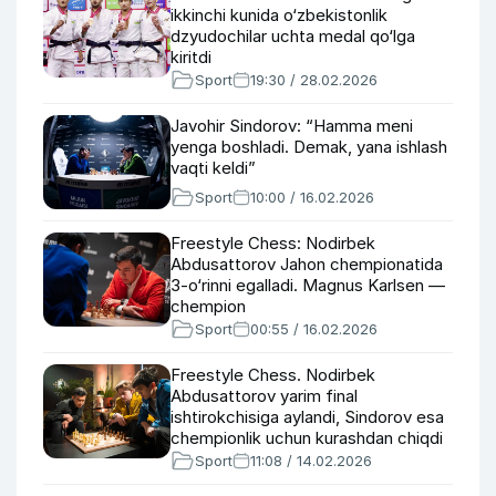
ikkinchi kunida o‘zbekistonlik
dzyudochilar uchta medal qo‘lga
kiritdi
Sport
19:30 / 28.02.2026
Javohir Sindorov: “Hamma meni
yenga boshladi. Demak, yana ishlash
vaqti keldi”
Sport
10:00 / 16.02.2026
Freestyle Chess: Nodirbek
Abdusattorov Jahon chempionatida
3-o‘rinni egalladi. Magnus Karlsen —
chempion
Sport
00:55 / 16.02.2026
Freestyle Chess. Nodirbek
Abdusattorov yarim final
ishtirokchisiga aylandi, Sindorov esa
chempionlik uchun kurashdan chiqdi
Sport
11:08 / 14.02.2026