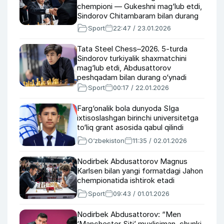
chempioni — Gukeshni mag‘lub etdi,
Sindorov Chitambaram bilan durang
o‘ynadi
Sport
22:47 / 23.01.2026
Tata Steel Chess–2026. 5-turda
Sindorov turkiyalik shaxmatchini
mag‘lub etdi, Abdusattorov
peshqadam bilan durang o‘ynadi
Sport
00:17 / 22.01.2026
Farg‘onalik bola dunyoda SIga
ixtisoslashgan birinchi universitetga
to‘liq grant asosida qabul qilindi
O‘zbekiston
11:35 / 02.01.2026
Nodirbek Abdusattorov Magnus
Karlsen bilan yangi formatdagi Jahon
chempionatida ishtirok etadi
Sport
09:43 / 01.01.2026
Nodirbek Abdusattorov: “Men
‘Manchester Siti’ muxlisiman, chunki