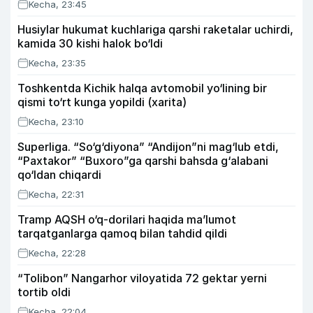
Kecha, 23:45
Husiylar hukumat kuchlariga qarshi raketalar uchirdi,
kamida 30 kishi halok bo‘ldi
Kecha, 23:35
Toshkentda Kichik halqa avtomobil yo‘lining bir
qismi to‘rt kunga yopildi (xarita)
Kecha, 23:10
Superliga. “So‘g‘diyona” “Andijon”ni mag‘lub etdi,
“Paxtakor” “Buxoro”ga qarshi bahsda g‘alabani
qo‘ldan chiqardi
Kecha, 22:31
Tramp AQSH o‘q-dorilari haqida ma’lumot
tarqatganlarga qamoq bilan tahdid qildi
Kecha, 22:28
“Tolibon” Nangarhor viloyatida 72 gektar yerni
tortib oldi
Kecha, 22:04