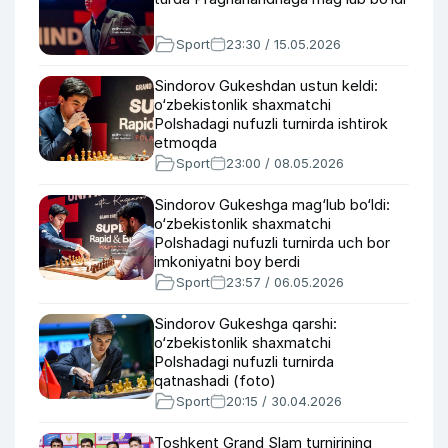
Sport
23:30 / 15.05.2026
Sindorov Gukeshdan ustun keldi:
o‘zbekistonlik shaxmatchi
Polshadagi nufuzli turnirda ishtirok
etmoqda
Sport
23:00 / 08.05.2026
Sindorov Gukeshga mag‘lub bo‘ldi:
o‘zbekistonlik shaxmatchi
Polshadagi nufuzli turnirda uch bor
imkoniyatni boy berdi
Sport
23:57 / 06.05.2026
Sindorov Gukeshga qarshi:
o‘zbekistonlik shaxmatchi
Polshadagi nufuzli turnirda
qatnashadi (foto)
Sport
20:15 / 30.04.2026
Toshkent Grand Slam turnirining