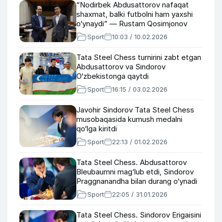
“Nodirbek Abdusattorov nafaqat
shaxmat, balki futbolni ham yaxshi
o‘ynaydi” — Rustam Qosimjonov
Sport
10:03 / 10.02.2026
Tata Steel Chess turnirini zabt etgan
Abdusattorov va Sindorov
O‘zbekistonga qaytdi
Sport
16:15 / 03.02.2026
Javohir Sindorov Tata Steel Chess
musobaqasida kumush medalni
qo‘lga kiritdi
Sport
22:13 / 01.02.2026
Tata Steel Chess. Abdusattorov
Bleubaumni mag‘lub etdi, Sindorov
Praggnanandha bilan durang o‘ynadi
Sport
22:05 / 31.01.2026
Tata Steel Chess. Sindorov Erigaisini