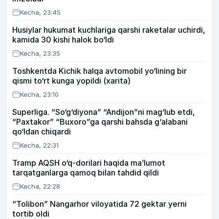
Kecha, 23:45
Husiylar hukumat kuchlariga qarshi raketalar uchirdi,
kamida 30 kishi halok bo‘ldi
Kecha, 23:35
Toshkentda Kichik halqa avtomobil yo‘lining bir
qismi to‘rt kunga yopildi (xarita)
Kecha, 23:10
Superliga. “So‘g‘diyona” “Andijon”ni mag‘lub etdi,
“Paxtakor” “Buxoro”ga qarshi bahsda g‘alabani
qo‘ldan chiqardi
Kecha, 22:31
Tramp AQSH o‘q-dorilari haqida ma’lumot
tarqatganlarga qamoq bilan tahdid qildi
Kecha, 22:28
“Tolibon” Nangarhor viloyatida 72 gektar yerni
tortib oldi