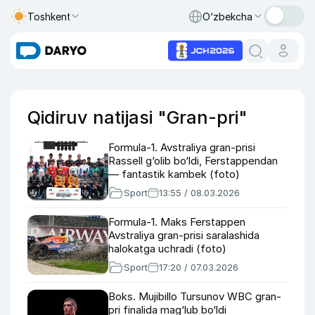
Toshkent
O‘zbekcha
Qidiruv natijasi "Gran-pri"
Formula-1. Avstraliya gran-prisi
Rassell g‘olib bo‘ldi, Ferstappendan
— fantastik kambek (foto)
Sport
13:55 / 08.03.2026
Formula-1. Maks Ferstappen
Avstraliya gran-prisi saralashida
halokatga uchradi (foto)
Sport
17:20 / 07.03.2026
Boks. Mujibillo Tursunov WBC gran-
pri finalida mag‘lub bo‘ldi