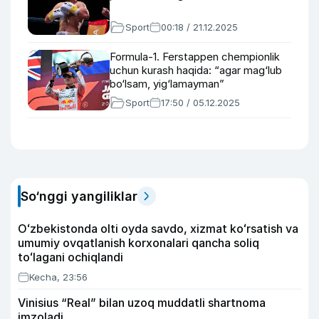
Sport
00:18 / 21.12.2025
Formula-1. Ferstappen chempionlik
uchun kurash haqida: “agar mag‘lub
bo‘lsam, yig‘lamayman”
Sport
17:50 / 05.12.2025
So‘nggi yangiliklar
Oʻzbekistonda olti oyda savdo, xizmat koʻrsatish va
umumiy ovqatlanish korxonalari qancha soliq
toʻlagani ochiqlandi
Kecha, 23:56
Vinisius “Real” bilan uzoq muddatli shartnoma
imzoladi