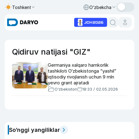
Toshkent
O‘zbekcha
Qidiruv natijasi "GIZ"
Germaniya xalqaro hamkorlik
tashkiloti O‘zbekistonga “yashil”
iqtisodiy rivojlanish uchun 9 mln
yevro grant ajratadi
O‘zbekiston
18:33 / 02.05.2026
So‘nggi yangiliklar