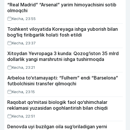
“Real Madrid” “Arsenal” yarim himoyachisini sotib
olmoqchi
Kecha, 23:55
Toshkent viloyatida Koreyaga ishga yuborish bilan
bog‘liq firibgarlik holati fosh etildi
Kecha, 23:37
Xitoydan Yevropaga 3 kunda: Qozog‘iston 35 mlrd
dollarlik yangi marshrutni ishga tushirmoqda
Kecha, 23:21
Arbeloa to‘xtamayapti: “Fulhem” endi “Barselona”
futbolchisini transfer qilmoqchi
Kecha, 23:15
Raqobat qo‘mitasi biologik faol qo‘shimchalar
reklamasi yuzasidan ogohlantirish bilan chiqdi
Kecha, 22:51
Denovda uyi buzilgan oila sug‘oriladigan yerni