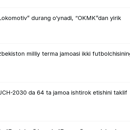
“Lokomotiv” durang o‘ynadi, “OKMK”dan yirik
ekiston milliy terma jamoasi ikki futbolchisinin
-2030 da 64 ta jamoa ishtirok etishini taklif