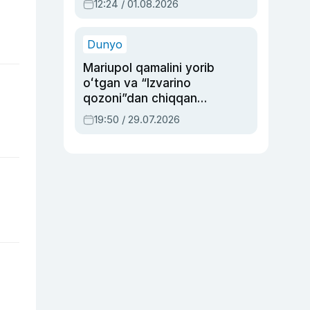
12:24 / 01.08.2026
ayblovlardan asrab
qolgan voqea
Dunyo
Mariupol qamalini yorib
oʻtgan va “Izvarino
qozoni”dan chiqqan
qahramon — Ukraina
19:50 / 29.07.2026
armiyasi bosh
qoʻmondoni Drapatiy
haqida