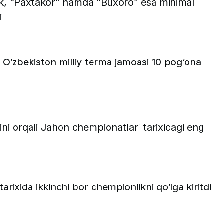
rik, “Paxtakor” hamda “Buxoro” esa minimal
i
: O‘zbekiston milliy terma jamoasi 10 pog‘ona
ini orqali Jahon chempionatlari tarixidagi eng
arixida ikkinchi bor chempionlikni qo‘lga kiritdi