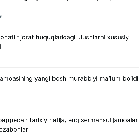
26
nati tijorat huquqlaridagi ulushlarni xususiy
i
jamoasining yangi bosh murabbiyi ma’lum bo‘ldi
appedan tarixiy natija, eng sermahsul jamoalar
vozabonlar