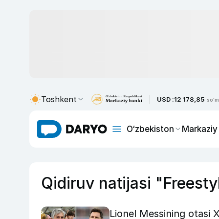
Toshkent
USD :
12 178,85
so'm
O‘zbekiston
Markaziy
Qidiruv natijasi "Frees
Lionel Messining otasi 