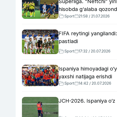
Superliga. “Neftchi” yi
hisobda g‘alaba qozond
Sport
21:58 / 21.07.2026
FIFA reytingi yangilandi
pastladi
Sport
17:32 / 20.07.2026
Ispaniya himoyadagi o‘y
yaxshi natijaga erishdi
Sport
14:42 / 20.07.2026
JCH-2026. Ispaniya o‘z t