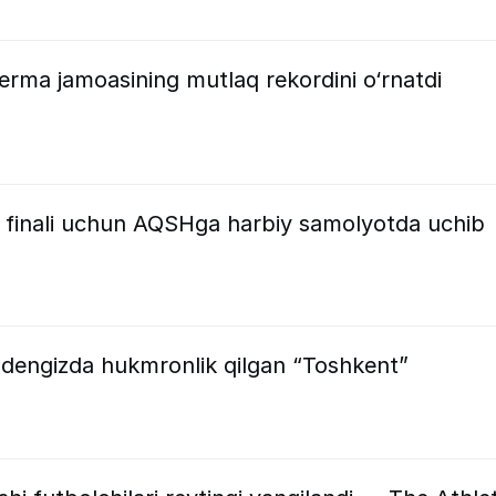
erma jamoasining mutlaq rekordini o‘rnatdi
 finali uchun AQSHga harbiy samolyotda uchib
a dengizda hukmronlik qilgan “Toshkent”