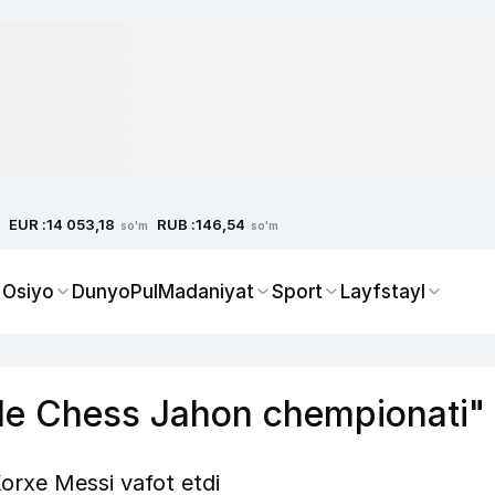
EUR :
RUB :
14 053,18
146,54
so'm
so'm
 Osiyo
Dunyo
Pul
Madaniyat
Sport
Layfstayl
tyle Chess Jahon chempionati"
Xorxe Messi vafot etdi