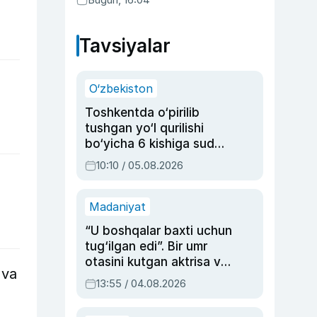
Tavsiyalar
O‘zbekiston
Toshkentda o‘pirilib
tushgan yo‘l qurilishi
bo‘yicha 6 kishiga sud
hukmi o‘qildi
10:10 / 05.08.2026
Madaniyat
“U boshqalar baxti uchun
tug‘ilgan edi”. Bir umr
otasini kutgan aktrisa va
 va
dublyaj ustasi Rimma
13:55 / 04.08.2026
Ahmedovaning
sinovlarga to‘la hayoti