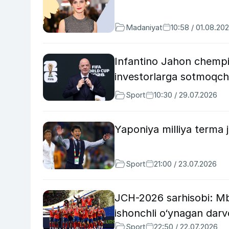
Madaniyat
10:58 / 01.08.20
Infantino Jahon chempio
investorlarga sotmoqch
Sport
10:30 / 29.07.2026
Yaponiya milliya terma 
Sport
21:00 / 23.07.2026
JCH-2026 sarhisobi: Mb
ishonchli o‘ynagan dar
Sport
22:50 / 22.07.2026