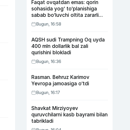
Faqat ovqatdan emas: qorin
sohasida yog‘ to‘planishiga
sabab bo‘luvchi oltita zararli
odat
Bugun, 16:58
AQSH sudi Trampning Oq uyda
400 mln dollarlik bal zali
qurishini blokladi
Bugun, 16:36
Rasman. Behruz Karimov
Yevropa jamoasiga o‘tdi
Bugun, 16:17
Shavkat Mirziyoyev
quruvchilarni kasb bayrami bilan
tabrikladi
Bugun, 16:04