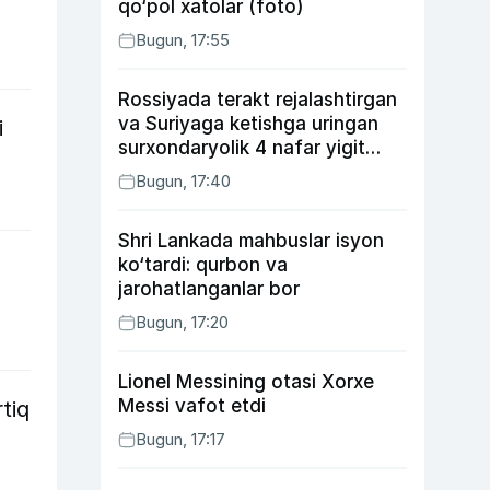
qo‘pol xatolar (foto)
Bugun, 17:55
Rossiyada terakt rejalashtirgan
va Suriyaga ketishga uringan
i
surxondaryolik 4 nafar yigit
qamaldi
Bugun, 17:40
Shri Lankada mahbuslar isyon
ko‘tardi: qurbon va
jarohatlanganlar bor
Bugun, 17:20
Lionel Messining otasi Xorxe
Messi vafot etdi
tiq
Bugun, 17:17