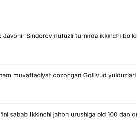
Javohir Sindorov nufuzli turnirda ikkinchi bo‘ld
am muvaffaqiyat qozongan Gollivud yulduzlari
ini sabab Ikkinchi jahon urushiga oid 100 dan or