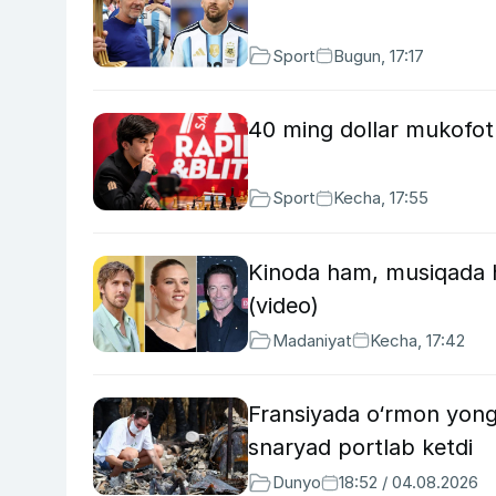
Sport
Bugun, 17:17
40 ming dollar mukofot: 
Sport
Kecha, 17:55
Kinoda ham, musiqada h
(video)
Madaniyat
Kecha, 17:42
Fransiyada o‘rmon yong‘
snaryad portlab ketdi
Dunyo
18:52 / 04.08.2026