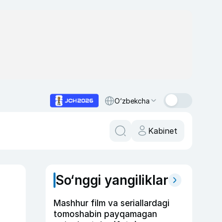
O‘zbekcha
Kabinet
So‘nggi yangiliklar
Mashhur film va seriallardagi
tomoshabin payqamagan