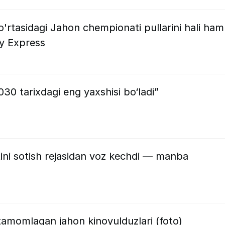
o'rtasidagi Jahon chempionati pullarini hali ham
y Express
30 tarixdagi eng yaxshisi bo‘ladi”
ni sotish rejasidan voz kechdi — manba
 tamomlagan jahon kinoyulduzlari (foto)