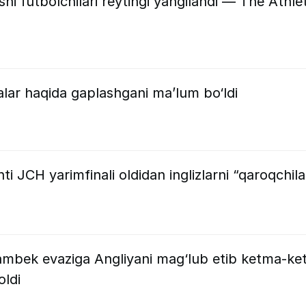
i futbolchilari reytingi yangilandi — The Athlet
lar haqida gaplashgani ma’lum bo‘ldi
ti JCH yarimfinali oldidan inglizlarni “qaroqchila
mbek evaziga Angliyani mag‘lub etib ketma-ke
oldi