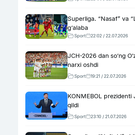
Superliga. “Nasaf” va 
g‘alaba
Sport
22:02 / 22.07.2026
JCH-2026 dan so‘ng O‘zb
narxi oshdi
Sport
19:21 / 22.07.2026
KONMEBOL prezidenti JCH
qildi
Sport
23:10 / 21.07.2026