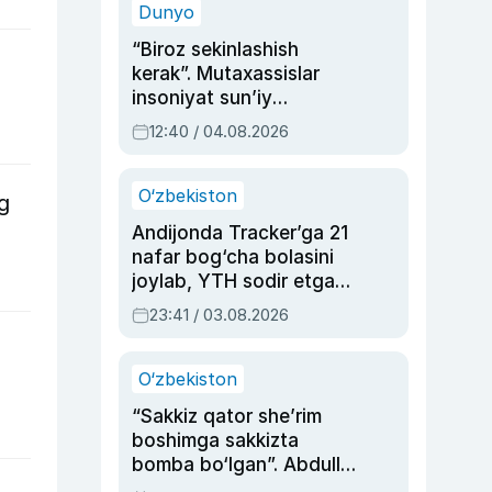
Dunyo
“Biroz sekinlashish
kerak”. Mutaxassislar
insoniyat sun’iy
intellektni boshqara
12:40 / 04.08.2026
olmay qolishidan xavotir
bildirdi
O‘zbekiston
g
Andijonda Tracker’ga 21
nafar bog‘cha bolasini
joylab, YTH sodir etgan
ayolga sud hukmi o‘qildi
23:41 / 03.08.2026
O‘zbekiston
“Sakkiz qator she’rim
boshimga sakkizta
bomba bo‘lgan”. Abdulla
Oripovni siyosiy