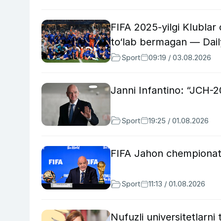
FIFA 2025-yilgi Klublar 
to‘lab bermagan — Dail
Sport
09:19 / 03.08.2026
Janni Infantino: “JCH-20
Sport
19:25 / 01.08.2026
FIFA Jahon chempionati
Sport
11:13 / 01.08.2026
Nufuzli universitetlarni