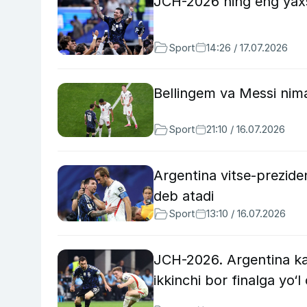
JCH-2026 ning eng yaxsh
Sport
14:26 / 17.07.2026
Bellingem va Messi nima
Sport
21:10 / 16.07.2026
Argentina vitse-preziden
deb atadi
Sport
13:10 / 16.07.2026
JCH-2026. Argentina ka
ikkinchi bor finalga yo‘l 