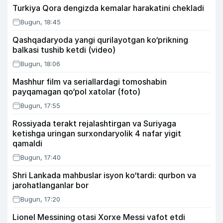
Turkiya Qora dengizda kemalar harakatini chekladi
Bugun, 18:45
Qashqadaryoda yangi qurilayotgan ko‘prikning
balkasi tushib ketdi (video)
Bugun, 18:06
Mashhur film va seriallardagi tomoshabin
payqamagan qo‘pol xatolar (foto)
Bugun, 17:55
Rossiyada terakt rejalashtirgan va Suriyaga
ketishga uringan surxondaryolik 4 nafar yigit
qamaldi
Bugun, 17:40
Shri Lankada mahbuslar isyon ko‘tardi: qurbon va
jarohatlanganlar bor
Bugun, 17:20
Lionel Messining otasi Xorxe Messi vafot etdi