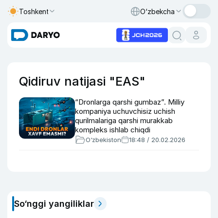
Toshkent
O‘zbekcha
Qidiruv natijasi "EAS"
“Dronlarga qarshi gumbaz”. Milliy
kompaniya uchuvchisiz uchish
qurilmalariga qarshi murakkab
kompleks ishlab chiqdi
O‘zbekiston
18:48 / 20.02.2026
So‘nggi yangiliklar