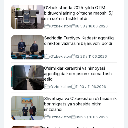
O‘zbekistonda 2025-yilda OTM
bitiruvchilarining o‘rtacha maoshi 5,1
mln so‘mni tashkil etdi
O‘zbekiston
18:58 / 16.06.2026
Sadriddin Turdiyev Kadastr agentligi
direktori vazifasini bajaruvchi bo‘ldi
O‘zbekiston
12:23 / 11.06.2026
O‘simliklar karantini va himoyasi
agentligida korrupsion sxema fosh
etildi
O‘zbekiston
11:03 / 11.06.2026
Shvetsiya va O‘zbekiston o‘rtasida ilk
bor migratsiya sohasida bitim
imzolandi
O‘zbekiston
09:26 / 11.06.2026