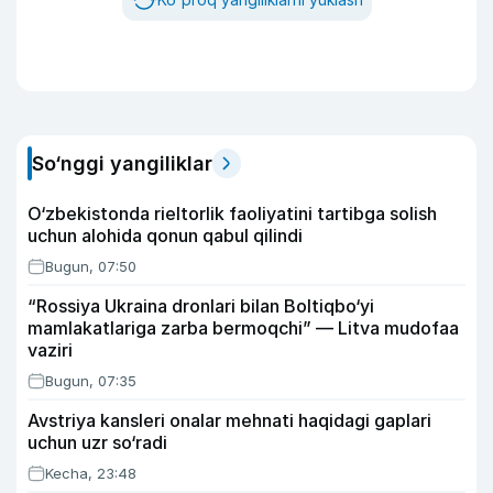
So‘nggi yangiliklar
O‘zbekistonda rieltorlik faoliyatini tartibga solish
uchun alohida qonun qabul qilindi
Bugun, 07:50
“Rossiya Ukraina dronlari bilan Boltiqbo‘yi
mamlakatlariga zarba bermoqchi” — Litva mudofaa
vaziri
Bugun, 07:35
Avstriya kansleri onalar mehnati haqidagi gaplari
uchun uzr so‘radi
Kecha, 23:48