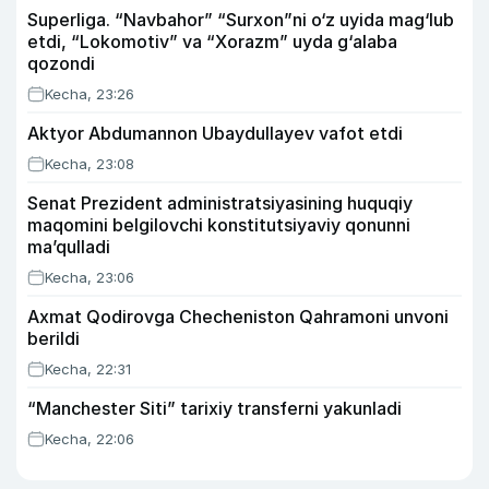
Superliga. “Navbahor” “Surxon”ni o‘z uyida mag‘lub
etdi, “Lokomotiv” va “Xorazm” uyda g‘alaba
qozondi
Kecha, 23:26
Aktyor Abdu­mannon Ubaydullayev vafot etdi
Kecha, 23:08
Senat Prezident administratsiyasining huquqiy
maqomini belgilovchi konstitutsiyaviy qonunni
ma’qulladi
Kecha, 23:06
Axmat Qodirovga Checheniston Qahramoni unvoni
berildi
Kecha, 22:31
“Manchester Siti” tarixiy transferni yakunladi
Kecha, 22:06