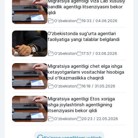
Migratsiya agentligi Viza Lab xususiy
bandlik agentligi litsenziyasini bekor
qildi
O‘zbekiston
19:33 / 04.06.2026
O‘zbekistonda sug‘urta agentlari
faoliyatiga yangi talablar belgilandi
O‘zbekiston
17:57 / 03.06.2026
Migratsiya agentligi chet elga ishga
ketayotganlarni vositachilar hisobiga
pul o‘tkazmaslikka chaqirdi
O‘zbekiston
16:18 / 31.05.2026
Migratsiya agentligi Etos xorijga
ishga joylashtirish agentligining
litsenziyasini bekor qildi
O‘zbekiston
20:23 / 22.05.2026
Ko'proq yangiliklarni yuklash