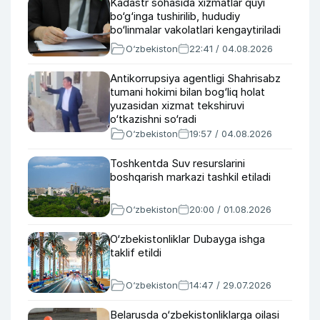
Kadastr sohasida xizmatlar quyi
bo‘g‘inga tushirilib, hududiy
bo‘linmalar vakolatlari kengaytiriladi
O‘zbekiston
22:41 / 04.08.2026
Antikorrupsiya agentligi Shahrisabz
tumani hokimi bilan bog‘liq holat
yuzasidan xizmat tekshiruvi
o‘tkazishni so‘radi
O‘zbekiston
19:57 / 04.08.2026
Toshkentda Suv resurslarini
boshqarish markazi tashkil etiladi
O‘zbekiston
20:00 / 01.08.2026
O‘zbekistonliklar Dubayga ishga
taklif etildi
O‘zbekiston
14:47 / 29.07.2026
Belarusda o‘zbekistonliklarga oilasi