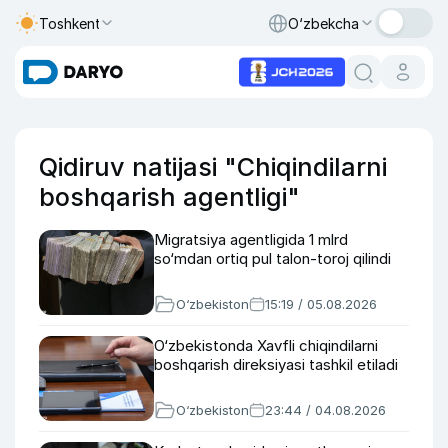
Toshkent
O‘zbekcha
Qidiruv natijasi "Chiqindilarni
boshqarish agentligi"
Migratsiya agentligida 1 mlrd
so‘mdan ortiq pul talon-toroj qilindi
O‘zbekiston
15:19 / 05.08.2026
O‘zbekistonda Xavfli chiqindilarni
boshqarish direksiyasi tashkil etiladi
O‘zbekiston
23:44 / 04.08.2026