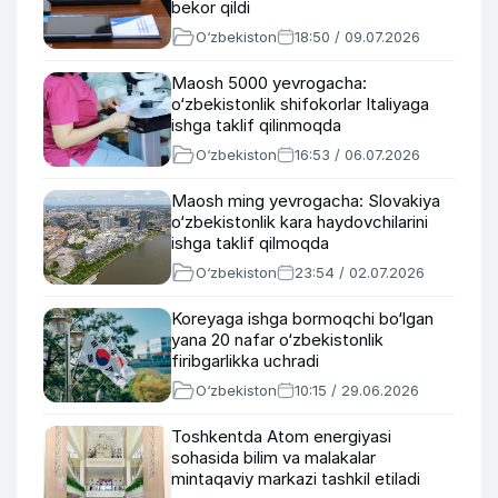
bekor qildi
O‘zbekiston
18:50 / 09.07.2026
Maosh 5000 yevrogacha:
o‘zbekistonlik shifokorlar Italiyaga
ishga taklif qilinmoqda
O‘zbekiston
16:53 / 06.07.2026
Maosh ming yevrogacha: Slovakiya
o‘zbekistonlik kara haydovchilarini
ishga taklif qilmoqda
O‘zbekiston
23:54 / 02.07.2026
Koreyaga ishga bormoqchi bo‘lgan
yana 20 nafar o‘zbekistonlik
firibgarlikka uchradi
O‘zbekiston
10:15 / 29.06.2026
Toshkentda Atom energiyasi
sohasida bilim va malakalar
mintaqaviy markazi tashkil etiladi