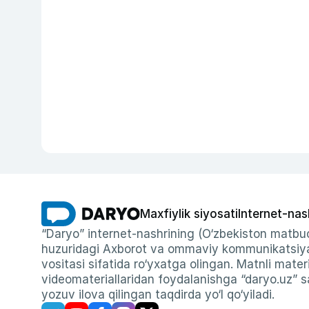
Maxfiylik siyosati
Internet-nas
“Daryo” internet-nashrining (O‘zbekiston matbuo
huzuridagi Axborot va ommaviy kommunikatsiyal
vositasi sifatida ro‘yxatga olingan. Matnli materi
videomateriallaridan foydalanishga “daryo.uz” sa
yozuv ilova qilingan taqdirda yo‘l qo‘yiladi.