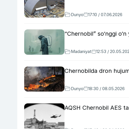
Dunyo
17:10 / 07.06.2026
“Chernobil” so‘nggi o‘n y
Madaniyat
12:53 / 20.05.20
Chernobilda dron hujumi
Dunyo
18:30 / 08.05.2026
AQSH Chernobil AES ta’m