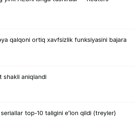
 qalqoni ortiq xavfsizlik funksiyasini bajara
 shakli aniqlandi
eriallar top-10 taligini e’lon qildi (treyler)