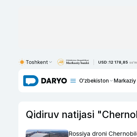
Toshkent
USD :
12 178,85
so'm
O‘zbekiston
Markaziy
Qidiruv natijasi "Cherno
Rossiya droni Chernobil