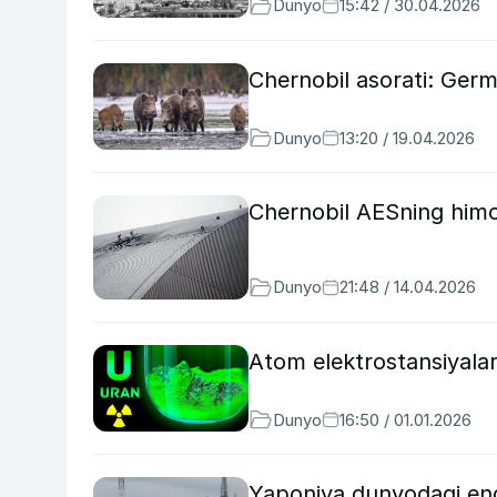
Dunyo
15:42 / 30.04.2026
Chernobil asorati: Germa
Dunyo
13:20 / 19.04.2026
Chernobil AESning himo
Dunyo
21:48 / 14.04.2026
Atom elektrostansiyala
Dunyo
16:50 / 01.01.2026
Yaponiya dunyodagi eng 