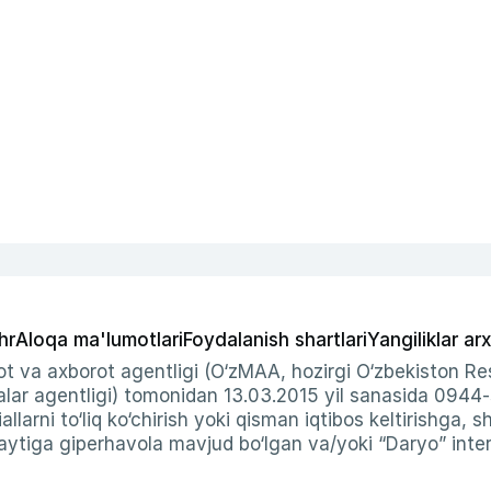
hr
Aloqa ma'lumotlari
Foydalanish shartlari
Yangiliklar arx
t va axborot agentligi (O‘zMAA, hozirgi O‘zbekiston Res
ar agentligi) tomonidan 13.03.2015 yil sanasida 0944
allarni to‘liq ko‘chirish yoki qisman iqtibos keltirishga, 
ytiga giperhavola mavjud bo‘lgan va/yoki “Daryo” intern