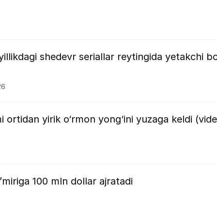
illikdagi shedevr seriallar reytingida yetakchi bo
26
 ortidan yirik o‘rmon yong‘ini yuzaga keldi (vid
iriga 100 mln dollar ajratadi