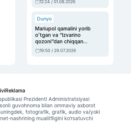
12:24 / 01.08.2026
ayblovlardan asrab
qolgan voqea
Dunyo
Mariupol qamalini yorib
oʻtgan va “Izvarino
qozoni”dan chiqqan
qahramon — Ukraina
19:50 / 29.07.2026
armiyasi bosh
qoʻmondoni Drapatiy
haqida
ivi
Reklama
publikasi Prezidenti Administratsiyasi
-sonli guvohnoma bilan ommaviy axborot
shuningdek, fotografik, grafik, audio va/yoki
et-nashrining muallifligini ko‘rsatuvchi