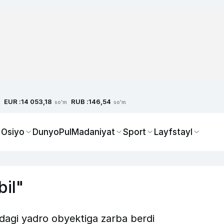
EUR :
RUB :
14 053,18
146,54
so'm
so'm
 Osiyo
Dunyo
Pul
Madaniyat
Sport
Layfstayl
bil"
dagi yadro obyektiga zarba berdi