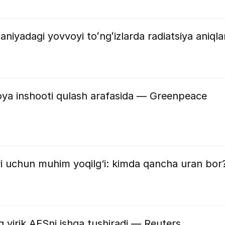
niyadagi yovvoyi toʻngʻizlarda radiatsiya aniqla
ya inshooti qulash arafasida — Greenpeace
ri uchun muhim yoqilg‘i: kimda qancha uran bor
yirik AESni ishga tushiradi — Reuters