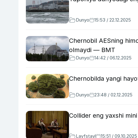
Dunyo
15:53 / 22.12.2025
Chernobil AESning himoya
olmaydi — BMT
Dunyo
14:42 / 06.12.2025
Chernobilda yangi hayot
Dunyo
23:48 / 02.12.2025
Collider eng yaxshi mini s
Layfstayl
15:51 / 09.10.2025