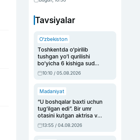
Tavsiyalar
O‘zbekiston
Toshkentda o‘pirilib
tushgan yo‘l qurilishi
bo‘yicha 6 kishiga sud
hukmi o‘qildi
10:10 / 05.08.2026
Madaniyat
“U boshqalar baxti uchun
tug‘ilgan edi”. Bir umr
otasini kutgan aktrisa va
dublyaj ustasi Rimma
13:55 / 04.08.2026
Ahmedovaning
sinovlarga to‘la hayoti