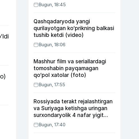
Bugun, 18:45
Qashqadaryoda yangi
qurilayotgan ko‘prikning balkasi
tushib ketdi (video)
‘ldi
Bugun, 18:06
Mashhur film va seriallardagi
tomoshabin payqamagan
qo‘pol xatolar (foto)
eo)
Bugun, 17:55
Rossiyada terakt rejalashtirgan
va Suriyaga ketishga uringan
surxondaryolik 4 nafar yigit
qamaldi
Bugun, 17:40