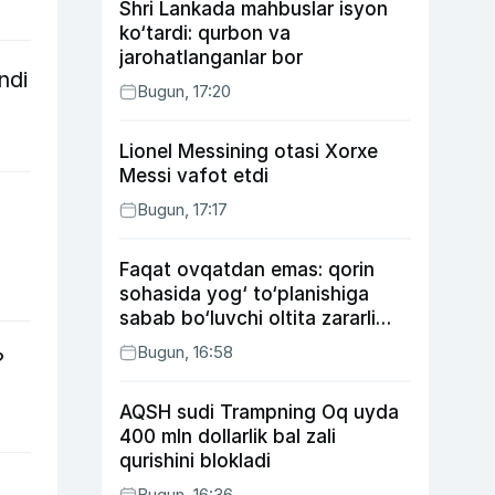
Shri Lankada mahbuslar isyon
ko‘tardi: qurbon va
jarohatlanganlar bor
ndi
Bugun, 17:20
Lionel Messining otasi Xorxe
Messi vafot etdi
Bugun, 17:17
Faqat ovqatdan emas: qorin
sohasida yog‘ to‘planishiga
sabab bo‘luvchi oltita zararli
odat
Bugun, 16:58
?
AQSH sudi Trampning Oq uyda
400 mln dollarlik bal zali
qurishini blokladi
Bugun, 16:36