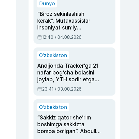
Dunyo
“Biroz sekinlashish
kerak”. Mutaxassislar
insoniyat sun’iy
intellektni boshqara
12:40 / 04.08.2026
olmay qolishidan xavotir
bildirdi
O‘zbekiston
Andijonda Tracker’ga 21
nafar bog‘cha bolasini
joylab, YTH sodir etgan
ayolga sud hukmi o‘qildi
23:41 / 03.08.2026
O‘zbekiston
“Sakkiz qator she’rim
boshimga sakkizta
bomba bo‘lgan”. Abdulla
Oripovni siyosiy