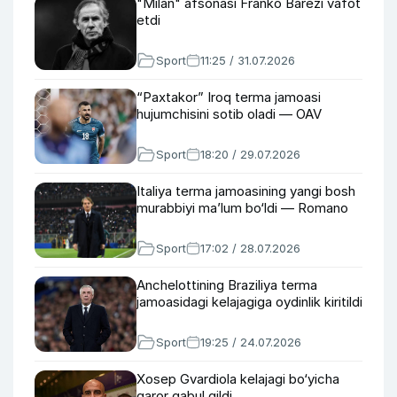
"Milan" afsonasi Franko Barezi vafot
etdi
Sport
11:25 / 31.07.2026
“Paxtakor” Iroq terma jamoasi
hujumchisini sotib oladi — OAV
Sport
18:20 / 29.07.2026
Italiya terma jamoasining yangi bosh
murabbiyi ma’lum bo‘ldi — Romano
Sport
17:02 / 28.07.2026
Anchelottining Braziliya terma
jamoasidagi kelajagiga oydinlik kiritildi
Sport
19:25 / 24.07.2026
Xosep Gvardiola kelajagi bo‘yicha
qaror qabul qildi