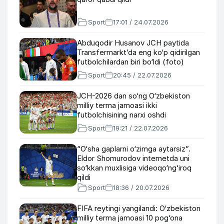
Sport
17:01 / 24.07.2026
Abduqodir Husanov JCH paytida
Transfermarkt’da eng ko‘p qidirilgan
futbolchilardan biri bo‘ldi (foto)
Sport
20:45 / 22.07.2026
JCH-2026 dan so‘ng O‘zbekiston
milliy terma jamoasi ikki
futbolchisining narxi oshdi
Sport
19:21 / 22.07.2026
“O‘sha gaplarni o‘zimga aytarsiz”.
Eldor Shomurodov internetda uni
so‘kkan muxlisiga videoqo‘ng‘iroq
qildi
Sport
18:36 / 20.07.2026
FIFA reytingi yangilandi: O‘zbekiston
milliy terma jamoasi 10 pog‘ona