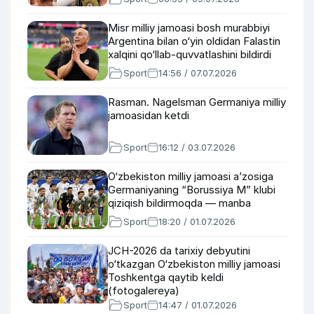
Misr milliy jamoasi bosh murabbiyi
Argentina bilan o‘yin oldidan Falastin
xalqini qo‘llab-quvvatlashini bildirdi
Sport
14:56 / 07.07.2026
Rasman. Nagelsman Germaniya milliy
jamoasidan ketdi
Sport
16:12 / 03.07.2026
O‘zbekiston milliy jamoasi a’zosiga
Germaniyaning “Borussiya M” klubi
qiziqish bildirmoqda — manba
Sport
18:20 / 01.07.2026
JCH-2026 da tarixiy debyutini
o‘tkazgan O‘zbekiston milliy jamoasi
Toshkentga qaytib keldi
(fotogalereya)
Sport
14:47 / 01.07.2026