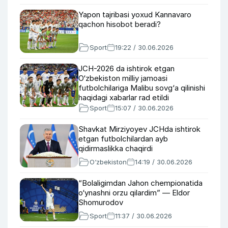
Yapon tajribasi yoxud Kannavaro
qachon hisobot beradi?
Sport
19:22 / 30.06.2026
JCH-2026 da ishtirok etgan
O‘zbekiston milliy jamoasi
futbolchilariga Malibu sovg‘a qilinishi
haqidagi xabarlar rad etildi
Sport
15:07 / 30.06.2026
Shavkat Mirziyoyev JCHda ishtirok
etgan futbolchilardan ayb
qidirmaslikka chaqirdi
O‘zbekiston
14:19 / 30.06.2026
“Bolaligimdan Jahon chempionatida
o‘ynashni orzu qilardim” — Eldor
Shomurodov
Sport
11:37 / 30.06.2026