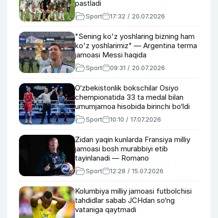
pastladi
Sport
17:32 / 20.07.2026
"Sening ko'z yoshlaring bizning ham
ko'z yoshlarimiz" — Argentina terma
jamoasi Messi haqida
Sport
09:31 / 20.07.2026
O‘zbekistonlik bokschilar Osiyo
chempionatida 33 ta medal bilan
umumjamoa hisobida birinchi bo‘ldi
Sport
10:10 / 17.07.2026
Zidan yaqin kunlarda Fransiya milliy
jamoasi bosh murabbiyi etib
tayinlanadi — Romano
Sport
12:28 / 15.07.2026
Kolumbiya milliy jamoasi futbolchisi
tahdidlar sabab JCHdan so‘ng
vataniga qaytmadi