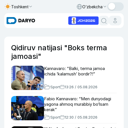
Toshkent
O‘zbekcha
Qidiruv natijasi "Boks terma
jamoasi"
Kannavaro: “Balki, terma jamoa
ichida ‘kalamush’ bordir?!”
Sport
13:26 / 05.08.2026
Fabio Kannavaro: “Men dunyodagi
yagona ahmoq murabbiy bo‘lsam
kerak”
Sport
12:30 / 05.08.2026