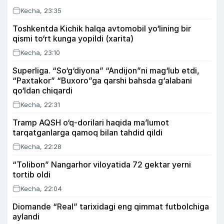
Kecha, 23:35
Toshkentda Kichik halqa avtomobil yo‘lining bir
qismi to‘rt kunga yopildi (xarita)
Kecha, 23:10
Superliga. “So‘g‘diyona” “Andijon”ni mag‘lub etdi,
“Paxtakor” “Buxoro”ga qarshi bahsda g‘alabani
qo‘ldan chiqardi
Kecha, 22:31
Tramp AQSH o‘q-dorilari haqida ma’lumot
tarqatganlarga qamoq bilan tahdid qildi
Kecha, 22:28
“Tolibon” Nangarhor viloyatida 72 gektar yerni
tortib oldi
Kecha, 22:04
Diomande “Real” tarixidagi eng qimmat futbolchiga
aylandi