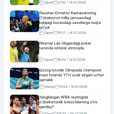
Sport
21:50 / 14.07.2026
Ravshan Ermatov Kannavaroning
O‘zbekiston milliy jamoasidagi
kelajagi borasidagi savollarga nuqta
qo‘ydi
Sport
15:07 / 14.07.2026
Neymar Las-Vegasdagi poker
turnirida ishtirok etmoqda
Sport
16:25 / 13.07.2026
Qozog‘istonlik Olimpiada chempioni
mast holatda YTH sodir etgani uchun
qamaldi
Dunyo
13:04 / 10.07.2026
Yangilangan WBA reytingida
o‘zbekistonlik bokschilarning o‘rni
qanday?
Sport
08:55 / 09.07.2026