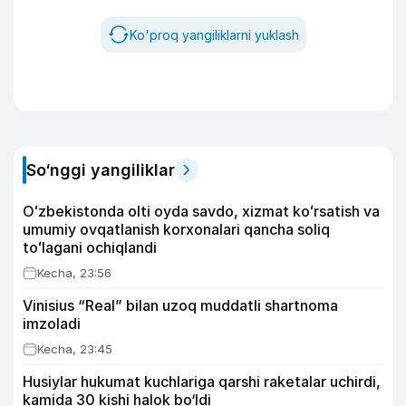
Ko'proq yangiliklarni yuklash
So‘nggi yangiliklar
Oʻzbekistonda olti oyda savdo, xizmat koʻrsatish va
umumiy ovqatlanish korxonalari qancha soliq
toʻlagani ochiqlandi
Kecha, 23:56
Vinisius “Real” bilan uzoq muddatli shartnoma
imzoladi
Kecha, 23:45
Husiylar hukumat kuchlariga qarshi raketalar uchirdi,
kamida 30 kishi halok bo‘ldi