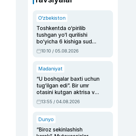
O‘zbekiston
Toshkentda o‘pirilib
tushgan yo‘l qurilishi
bo‘yicha 6 kishiga sud
hukmi o‘qildi
10:10 / 05.08.2026
Madaniyat
“U boshqalar baxti uchun
tug‘ilgan edi”. Bir umr
otasini kutgan aktrisa va
dublyaj ustasi Rimma
13:55 / 04.08.2026
Ahmedovaning
sinovlarga to‘la hayoti
Dunyo
“Biroz sekinlashish