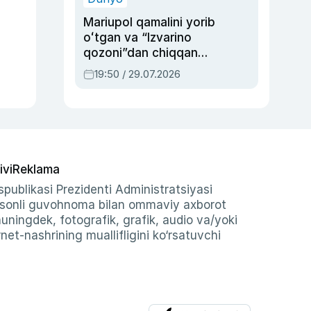
Mariupol qamalini yorib
oʻtgan va “Izvarino
qozoni”dan chiqqan
qahramon — Ukraina
19:50 / 29.07.2026
armiyasi bosh
qoʻmondoni Drapatiy
haqida
ivi
Reklama
publikasi Prezidenti Administratsiyasi
-sonli guvohnoma bilan ommaviy axborot
shuningdek, fotografik, grafik, audio va/yoki
et-nashrining muallifligini ko‘rsatuvchi