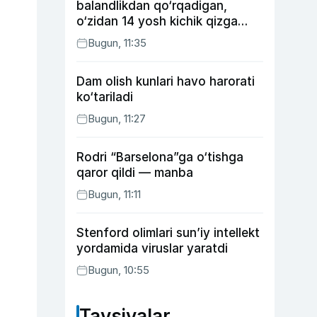
balandlikdan qo‘rqadigan,
o‘zidan 14 yosh kichik qizga
uylangan Yorqinxo‘ja Umarov
Bugun, 11:35
34 yoshda
Dam olish kunlari havo harorati
ko‘tariladi
Bugun, 11:27
Rodri “Barselona”ga o‘tishga
qaror qildi — manba
Bugun, 11:11
Stenford olimlari sun’iy intellekt
yordamida viruslar yaratdi
Bugun, 10:55
Tavsiyalar