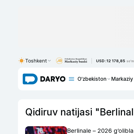
Toshkent
USD :
12 178,85
so'm
O‘zbekiston
Markaziy
Qidiruv natijasi "Berlina
Berlinale – 2026 g‘oliblar