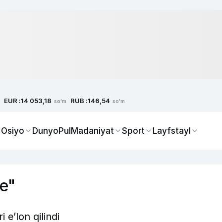
EUR :
RUB :
14 053,18
146,54
so'm
so'm
 Osiyo
Dunyo
Pul
Madaniyat
Sport
Layfstayl
le"
i e’lon qilindi