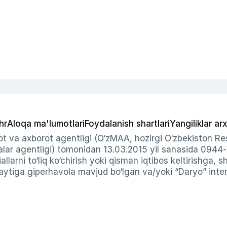
hr
Aloqa ma'lumotlari
Foydalanish shartlari
Yangiliklar arx
t va axborot agentligi (O‘zMAA, hozirgi O‘zbekiston Res
ar agentligi) tomonidan 13.03.2015 yil sanasida 0944
allarni to‘liq ko‘chirish yoki qisman iqtibos keltirishga, 
ytiga giperhavola mavjud bo‘lgan va/yoki “Daryo” intern