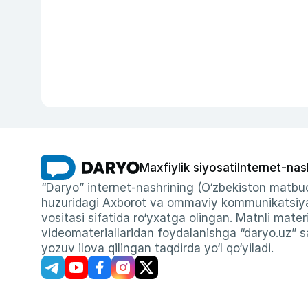
Maxfiylik siyosati
Internet-nas
“Daryo” internet-nashrining (O‘zbekiston matbuo
huzuridagi Axborot va ommaviy kommunikatsiyal
vositasi sifatida ro‘yxatga olingan. Matnli materi
videomateriallaridan foydalanishga “daryo.uz” sa
yozuv ilova qilingan taqdirda yo‘l qo‘yiladi.