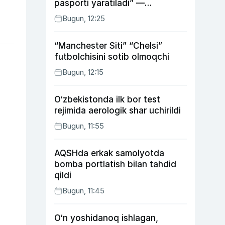
pasporti yaratiladi” —
Energetika vaziri
Bugun, 12:25
“Manchester Siti” “Chelsi”
futbolchisini sotib olmoqchi
Bugun, 12:15
O‘zbekistonda ilk bor test
rejimida aerologik shar uchirildi
Bugun, 11:55
AQSHda erkak samolyotda
bomba portlatish bilan tahdid
qildi
Bugun, 11:45
O‘n yoshidanoq ishlagan,