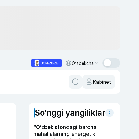
O‘zbekcha
Kabinet
So‘nggi yangiliklar
“O‘zbekistondagi barcha
mahallalarning energetik