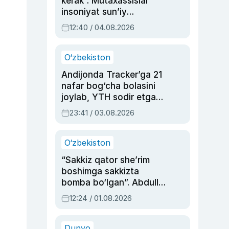
kerak”. Mutaxassislar
insoniyat sun’iy
intellektni boshqara
12:40 / 04.08.2026
olmay qolishidan xavotir
bildirdi
O‘zbekiston
Andijonda Tracker’ga 21
nafar bog‘cha bolasini
joylab, YTH sodir etgan
ayolga sud hukmi o‘qildi
23:41 / 03.08.2026
O‘zbekiston
“Sakkiz qator she’rim
boshimga sakkizta
bomba bo‘lgan”. Abdulla
Oripovni siyosiy
12:24 / 01.08.2026
ayblovlardan asrab
qolgan voqea
Dunyo