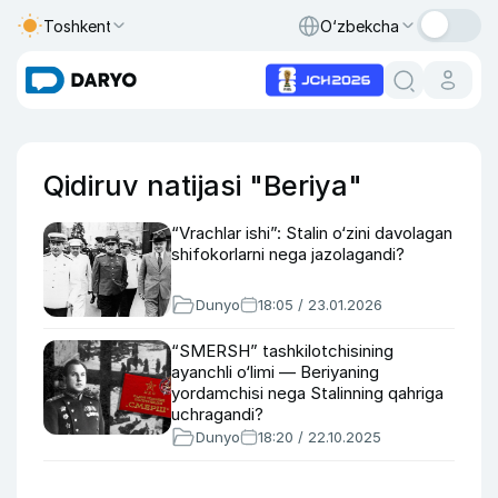
Toshkent
O‘zbekcha
Qidiruv natijasi "Beriya"
“Vrachlar ishi”: Stalin o‘zini davolagan
shifokorlarni nega jazolagandi?
Dunyo
18:05 / 23.01.2026
“SMERSH” tashkilotchisining
ayanchli o‘limi — Beriyaning
yordamchisi nega Stalinning qahriga
uchragandi?
Dunyo
18:20 / 22.10.2025