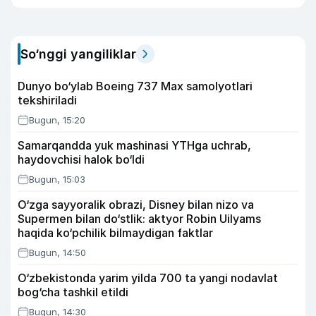
So‘nggi yangiliklar
Dunyo bo‘ylab Boeing 737 Max samolyotlari
tekshiriladi
Bugun, 15:20
Samarqandda yuk mashinasi YTHga uchrab,
haydovchisi halok bo‘ldi
Bugun, 15:03
O‘zga sayyoralik obrazi, Disney bilan nizo va
Supermen bilan do‘stlik: aktyor Robin Uilyams
haqida ko‘pchilik bilmaydigan faktlar
Bugun, 14:50
O‘zbekistonda yarim yilda 700 ta yangi nodavlat
bog‘cha tashkil etildi
Bugun, 14:30