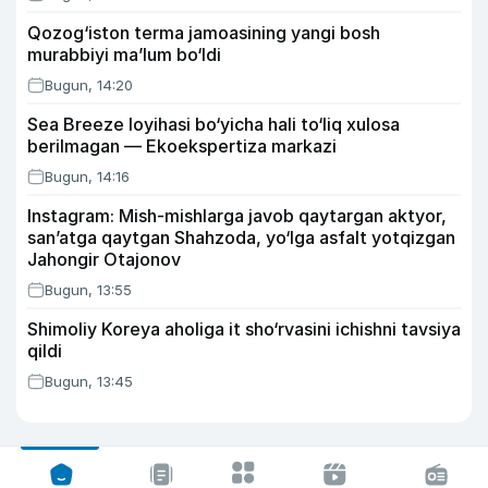
Qozog‘iston terma jamoasining yangi bosh
murabbiyi ma’lum bo‘ldi
Bugun, 14:20
Sea Breeze loyihasi bo‘yicha hali to‘liq xulosa
berilmagan — Ekoekspertiza markazi
Bugun, 14:16
Instagram: Mish-mishlarga javob qaytargan aktyor,
san’atga qaytgan Shahzoda, yo‘lga asfalt yotqizgan
Jahongir Otajonov
Bugun, 13:55
Shimoliy Koreya aholiga it sho‘rvasini ichishni tavsiya
qildi
Bugun, 13:45