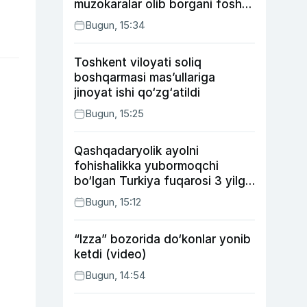
muzokaralar olib borgani fosh
bo‘ldi
Bugun, 15:34
Toshkent viloyati soliq
boshqarmasi mas’ullariga
jinoyat ishi qo‘zg‘atildi
Bugun, 15:25
Qashqadaryolik ayolni
fohishalikka yubormoqchi
bo‘lgan Turkiya fuqarosi 3 yilga
qamaldi
Bugun, 15:12
“Izza” bozorida do‘konlar yonib
ketdi (video)
Bugun, 14:54