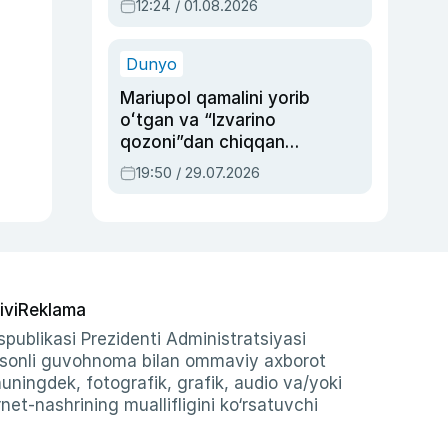
12:24 / 01.08.2026
ayblovlardan asrab
qolgan voqea
Dunyo
Mariupol qamalini yorib
oʻtgan va “Izvarino
qozoni”dan chiqqan
qahramon — Ukraina
19:50 / 29.07.2026
armiyasi bosh
qoʻmondoni Drapatiy
haqida
ivi
Reklama
publikasi Prezidenti Administratsiyasi
-sonli guvohnoma bilan ommaviy axborot
shuningdek, fotografik, grafik, audio va/yoki
et-nashrining muallifligini ko‘rsatuvchi