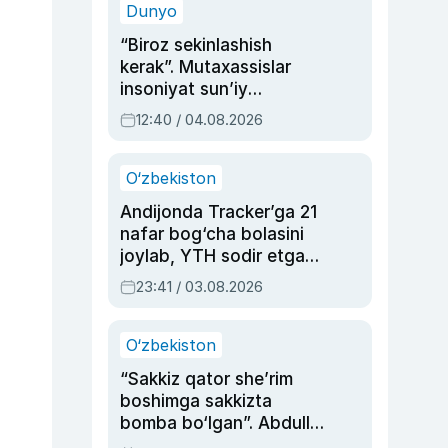
Dunyo
“Biroz sekinlashish
kerak”. Mutaxassislar
insoniyat sun’iy
intellektni boshqara
12:40 / 04.08.2026
olmay qolishidan xavotir
bildirdi
O‘zbekiston
Andijonda Tracker’ga 21
nafar bog‘cha bolasini
joylab, YTH sodir etgan
ayolga sud hukmi o‘qildi
23:41 / 03.08.2026
O‘zbekiston
“Sakkiz qator she’rim
boshimga sakkizta
bomba bo‘lgan”. Abdulla
Oripovni siyosiy