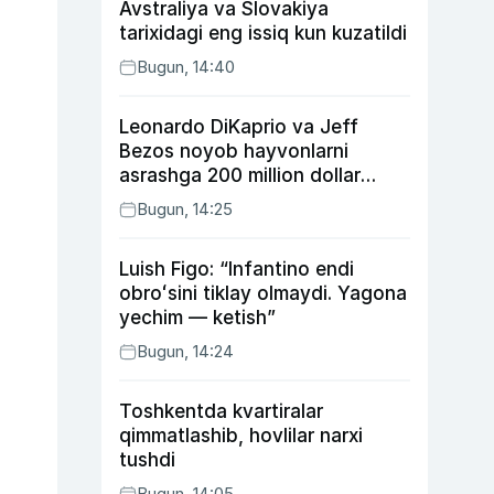
Avstraliya va Slovakiya
tarixidagi eng issiq kun kuzatildi
Bugun, 14:40
Leonardo DiKaprio va Jeff
Bezos noyob hayvonlarni
asrashga 200 million dollar
ajratdi
Bugun, 14:25
Luish Figo: “Infantino endi
obroʻsini tiklay olmaydi. Yagona
yechim — ketish”
Bugun, 14:24
Toshkentda kvartiralar
qimmatlashib, hovlilar narxi
tushdi
Bugun, 14:05