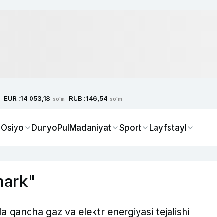
EUR :
RUB :
14 053,18
146,54
so'm
so'm
 Osiyo
Dunyo
Pul
Madaniyat
Sport
Layfstayl
mark"
 qancha gaz va elektr energiyasi tejalishi