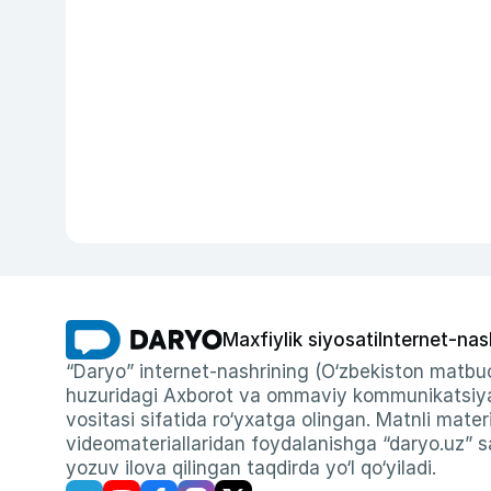
Maxfiylik siyosati
Internet-nas
“Daryo” internet-nashrining (O‘zbekiston matbuo
huzuridagi Axborot va ommaviy kommunikatsiyal
vositasi sifatida ro‘yxatga olingan. Matnli materi
videomateriallaridan foydalanishga “daryo.uz” sa
yozuv ilova qilingan taqdirda yo‘l qo‘yiladi.