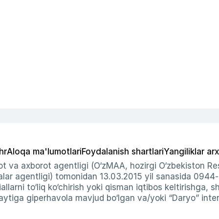
hr
Aloqa ma'lumotlari
Foydalanish shartlari
Yangiliklar arx
t va axborot agentligi (O‘zMAA, hozirgi O‘zbekiston Res
ar agentligi) tomonidan 13.03.2015 yil sanasida 0944
allarni to‘liq ko‘chirish yoki qisman iqtibos keltirishga, 
ytiga giperhavola mavjud bo‘lgan va/yoki “Daryo” intern