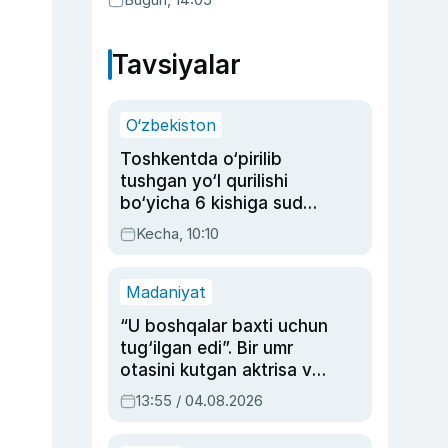
Tavsiyalar
O‘zbekiston
Toshkentda o‘pirilib
tushgan yo‘l qurilishi
bo‘yicha 6 kishiga sud
hukmi o‘qildi
Kecha, 10:10
Madaniyat
“U boshqalar baxti uchun
tug‘ilgan edi”. Bir umr
otasini kutgan aktrisa va
dublyaj ustasi Rimma
13:55 / 04.08.2026
Ahmedovaning
sinovlarga to‘la hayoti