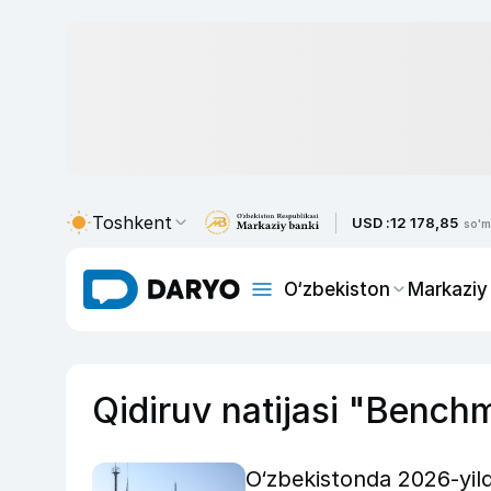
Toshkent
USD :
12 178,85
so'm
O‘zbekiston
Markaziy
Qidiruv natijasi "Bench
O‘zbekistonda 2026-yilda