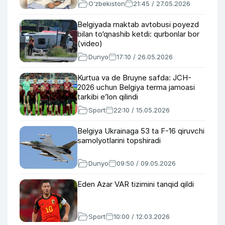
O‘zbekiston
21:45 / 27.05.2026
Belgiyada maktab avtobusi poyezd
bilan to‘qnashib ketdi: qurbonlar bor
(video)
Dunyo
17:10 / 26.05.2026
Kurtua va de Bruyne safda: JCH-
2026 uchun Belgiya terma jamoasi
tarkibi e’lon qilindi
Sport
22:10 / 15.05.2026
Belgiya Ukrainaga 53 ta F-16 qiruvchi
samolyotlarini topshiradi
Dunyo
09:50 / 09.05.2026
Eden Azar VAR tizimini tanqid qildi
Sport
10:00 / 12.03.2026