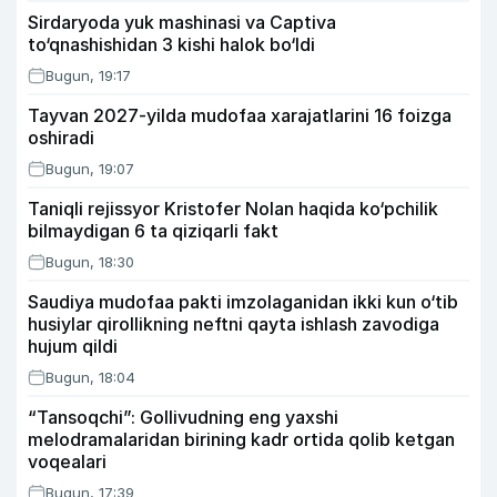
Sirdaryoda yuk mashinasi va Captiva
to‘qnashishidan 3 kishi halok bo‘ldi
Bugun, 19:17
Tayvan 2027-yilda mudofaa xarajatlarini 16 foizga
oshiradi
Bugun, 19:07
Taniqli rejissyor Kristofer Nolan haqida ko‘pchilik
bilmaydigan 6 ta qiziqarli fakt
Bugun, 18:30
Saudiya mudofaa pakti imzolaganidan ikki kun o‘tib
husiylar qirollikning neftni qayta ishlash zavodiga
hujum qildi
Bugun, 18:04
“Tansoqchi”: Gollivudning eng yaxshi
melodramalaridan birining kadr ortida qolib ketgan
voqealari
Bugun, 17:39