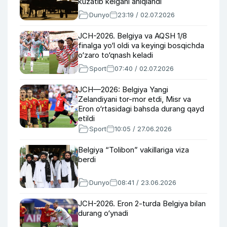
kuzatib kelgani aniqlandi
Dunyo
23:19 / 02.07.2026
JCH-2026. Belgiya va AQSH 1/8
finalga yo‘l oldi va keyingi bosqichda
o‘zaro to‘qnash keladi
Sport
07:40 / 02.07.2026
JCH—2026: Belgiya Yangi
Zelandiyani tor-mor etdi, Misr va
Eron o‘rtasidagi bahsda durang qayd
etildi
Sport
10:05 / 27.06.2026
Belgiya “Tolibon” vakillariga viza
berdi
Dunyo
08:41 / 23.06.2026
JCH-2026. Eron 2-turda Belgiya bilan
durang o‘ynadi