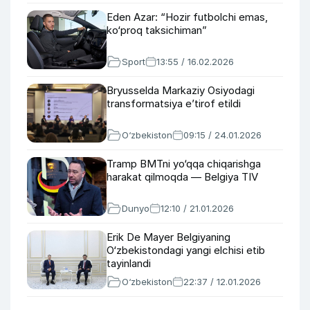
Eden Azar: “Hozir futbolchi emas,
ko‘proq taksichiman”
Sport
13:55 / 16.02.2026
Bryusselda Markaziy Osiyodagi
transformatsiya e’tirof etildi
O‘zbekiston
09:15 / 24.01.2026
Tramp BMTni yo‘qqa chiqarishga
harakat qilmoqda — Belgiya TIV
Dunyo
12:10 / 21.01.2026
Erik De Mayer Belgiyaning
O‘zbekistondagi yangi elchisi etib
tayinlandi
O‘zbekiston
22:37 / 12.01.2026