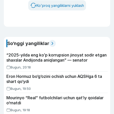
Ko'proq yangiliklarni yuklash
So‘nggi yangiliklar
“2025-yilda eng koʻp korrupsion jinoyat sodir etgan
shaxslar Andijonda aniqlangan” — senator
Bugun, 20:18
Eron Hormuz bo‘g‘ozini ochish uchun AQSHga 6 ta
shart qo‘ydi
Bugun, 19:50
Mourinyo “Real” futbolchilari uchun qat’iy qoidalar
o‘rnatdi
Bugun, 19:18