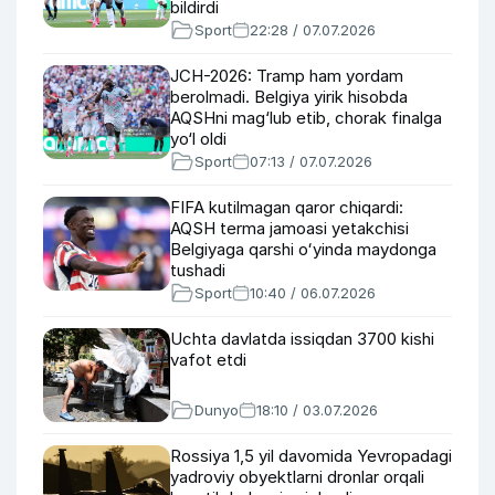
bildirdi
Sport
22:28 / 07.07.2026
JCH-2026: Tramp ham yordam
berolmadi. Belgiya yirik hisobda
AQSHni mag‘lub etib, chorak finalga
yo‘l oldi
Sport
07:13 / 07.07.2026
FIFA kutilmagan qaror chiqardi:
AQSH terma jamoasi yetakchisi
Belgiyaga qarshi oʻyinda maydonga
tushadi
Sport
10:40 / 06.07.2026
Uchta davlatda issiqdan 3700 kishi
vafot etdi
Dunyo
18:10 / 03.07.2026
Rossiya 1,5 yil davomida Yevropadagi
yadroviy obyektlarni dronlar orqali