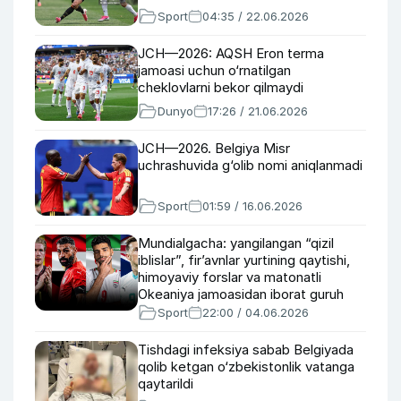
Sport
04:35 / 22.06.2026
JCH—2026: AQSH Eron terma
jamoasi uchun o‘rnatilgan
cheklovlarni bekor qilmaydi
Dunyo
17:26 / 21.06.2026
JCH—2026. Belgiya Misr
uchrashuvida g‘olib nomi aniqlanmadi
Sport
01:59 / 16.06.2026
Mundialgacha: yangilangan “qizil
iblislar”, fir’avnlar yurtining qaytishi,
himoyaviy forslar va matonatli
Okeaniya jamoasidan iborat guruh
Sport
22:00 / 04.06.2026
Tishdagi infeksiya sabab Belgiyada
qolib ketgan o‘zbekistonlik vatanga
qaytarildi