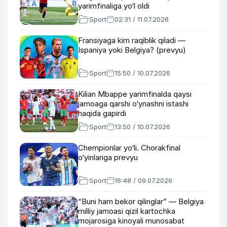
yarimfinaliga yo‘l oldi
Sport
02:31 / 11.07.2026
Fransiyaga kim raqiblik qiladi —
Ispaniya yoki Belgiya? (prevyu)
Sport
15:50 / 10.07.2026
Kilian Mbappe yarimfinalda qaysi
jamoaga qarshi o‘ynashni istashi
haqida gapirdi
Sport
13:50 / 10.07.2026
Chempionlar yo‘li. Chorakfinal
o‘yinlariga prevyu
Sport
16:48 / 09.07.2026
“Buni ham bekor qilinglar” — Belgiya
milliy jamoasi qizil kartochka
mojarosiga kinoyali munosabat