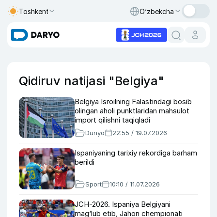
Toshkent
O‘zbekcha
Qidiruv natijasi "Belgiya"
Belgiya Isroilning Falastindagi bosib
olingan aholi punktlaridan mahsulot
import qilishni taqiqladi
Dunyo
22:55 / 19.07.2026
Ispaniyaning tarixiy rekordiga barham
berildi
Sport
10:10 / 11.07.2026
JCH-2026. Ispaniya Belgiyani
mag‘lub etib, Jahon chempionati