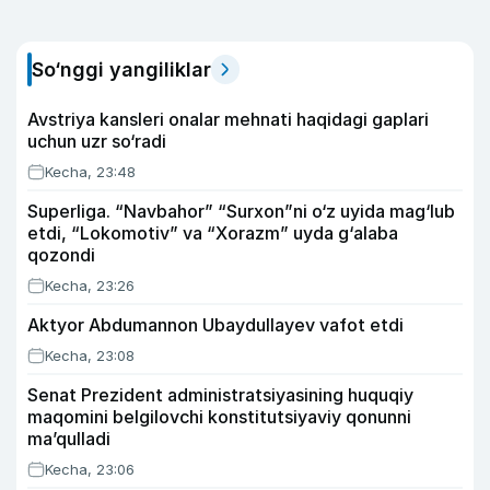
So‘nggi yangiliklar
Avstriya kansleri onalar mehnati haqidagi gaplari
uchun uzr so‘radi
Kecha, 23:48
Superliga. “Navbahor” “Surxon”ni o‘z uyida mag‘lub
etdi, “Lokomotiv” va “Xorazm” uyda g‘alaba
qozondi
Kecha, 23:26
Aktyor Abdu­mannon Ubaydullayev vafot etdi
Kecha, 23:08
Senat Prezident administratsiyasining huquqiy
maqomini belgilovchi konstitutsiyaviy qonunni
ma’qulladi
Kecha, 23:06