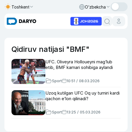
Toshkent
O‘zbekcha
Qidiruv natijasi "BMF"
UFC. Oliveyra Holloueyni mag‘lub
etib, BMF kamari sohibiga aylandi
Sport
10:51 / 08.03.2026
Uzoq kutilgan UFC Oq uy turniri kardi
qachon e’lon qilinadi?
Sport
13:25 / 05.03.2026