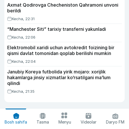
Axmat Qodirovga Checheniston Qahramoni unvoni
berildi
Kecha, 22:31
“Manchester Siti” tarixiy transferni yakunladi
Kecha, 22:06
Elektromobil xaridi uchun avtokredit foizining bir
qismi davlat tomonidan qoplab berilishi mumkin
Kecha, 22:04
Janubiy Koreya futbolida yirik mojaro: xorijlik
hakamlarga jinsiy xizmatlar ko‘rsatilgani ma’lum
qilindi
Kecha, 21:35
Bosh sahifa
Tasma
Menyu
Videolar
Daryo FM