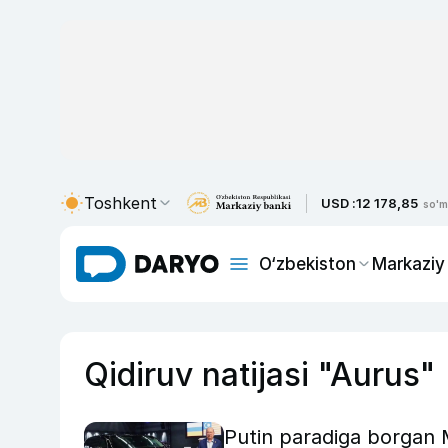
Toshkent
USD :
12 178,85
so'm
O‘zbekiston
Markaziy
Qidiruv natijasi "Aurus"
Putin paradiga borgan Ma