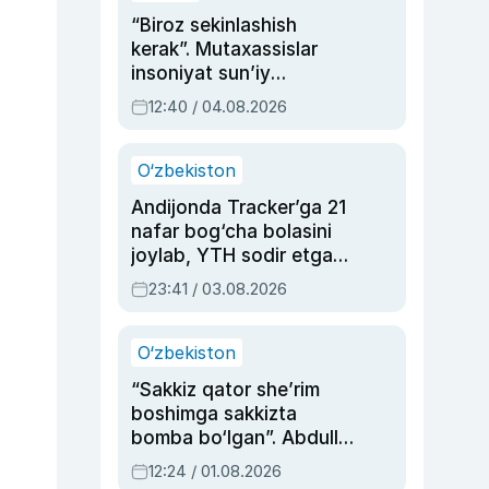
“Biroz sekinlashish
kerak”. Mutaxassislar
insoniyat sun’iy
intellektni boshqara
12:40 / 04.08.2026
olmay qolishidan xavotir
bildirdi
O‘zbekiston
Andijonda Tracker’ga 21
nafar bog‘cha bolasini
joylab, YTH sodir etgan
ayolga sud hukmi o‘qildi
23:41 / 03.08.2026
O‘zbekiston
“Sakkiz qator she’rim
boshimga sakkizta
bomba bo‘lgan”. Abdulla
Oripovni siyosiy
12:24 / 01.08.2026
ayblovlardan asrab