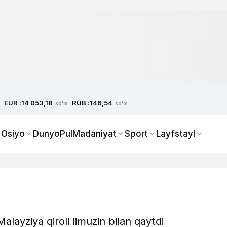
EUR :
RUB :
14 053,18
146,54
so'm
so'm
 Osiyo
Dunyo
Pul
Madaniyat
Sport
Layfstayl
layziya qiroli limuzin bilan qaytdi