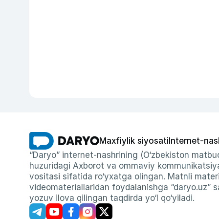
Maxfiylik siyosati
Internet-nas
“Daryo” internet-nashrining (O‘zbekiston matbuo
huzuridagi Axborot va ommaviy kommunikatsiyal
vositasi sifatida ro‘yxatga olingan. Matnli materi
videomateriallaridan foydalanishga “daryo.uz” sa
yozuv ilova qilingan taqdirda yo‘l qo‘yiladi.