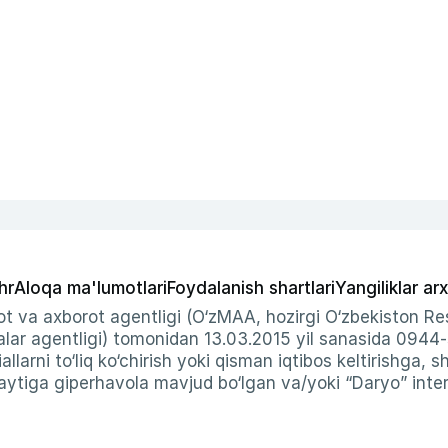
hr
Aloqa ma'lumotlari
Foydalanish shartlari
Yangiliklar arx
t va axborot agentligi (O‘zMAA, hozirgi O‘zbekiston Res
ar agentligi) tomonidan 13.03.2015 yil sanasida 0944
allarni to‘liq ko‘chirish yoki qisman iqtibos keltirishga, 
ytiga giperhavola mavjud bo‘lgan va/yoki “Daryo” intern