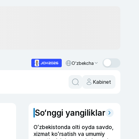
O‘zbekcha
Kabinet
So‘nggi yangiliklar
Oʻzbekistonda olti oyda savdo,
xizmat koʻrsatish va umumiy