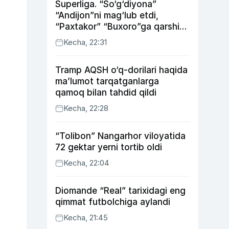
Superliga. “So‘g‘diyona”
“Andijon”ni mag‘lub etdi,
“Paxtakor” “Buxoro”ga qarshi
bahsda g‘alabani qo‘ldan
Kecha, 22:31
chiqardi
Tramp AQSH o‘q-dorilari haqida
ma’lumot tarqatganlarga
qamoq bilan tahdid qildi
Kecha, 22:28
“Tolibon” Nangarhor viloyatida
72 gektar yerni tortib oldi
Kecha, 22:04
Diomande “Real” tarixidagi eng
qimmat futbolchiga aylandi
Kecha, 21:45