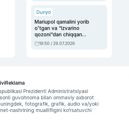
qolgan voqea
Dunyo
Mariupol qamalini yorib
oʻtgan va “Izvarino
qozoni”dan chiqqan
qahramon — Ukraina
19:50 / 29.07.2026
armiyasi bosh
qoʻmondoni Drapatiy
haqida
ivi
Reklama
publikasi Prezidenti Administratsiyasi
-sonli guvohnoma bilan ommaviy axborot
shuningdek, fotografik, grafik, audio va/yoki
et-nashrining muallifligini ko‘rsatuvchi