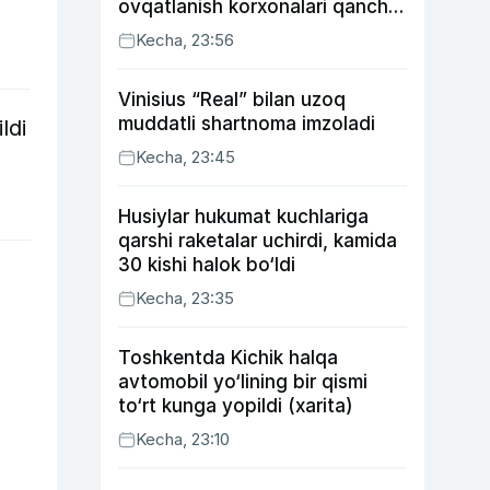
ovqatlanish korxonalari qancha
soliq toʻlagani ochiqlandi
Kecha, 23:56
Vinisius “Real” bilan uzoq
muddatli shartnoma imzoladi
ldi
Kecha, 23:45
Husiylar hukumat kuchlariga
qarshi raketalar uchirdi, kamida
30 kishi halok bo‘ldi
Kecha, 23:35
Toshkentda Kichik halqa
avtomobil yo‘lining bir qismi
to‘rt kunga yopildi (xarita)
Kecha, 23:10