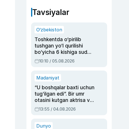
Tavsiyalar
O‘zbekiston
Toshkentda o‘pirilib
tushgan yo‘l qurilishi
bo‘yicha 6 kishiga sud
hukmi o‘qildi
10:10 / 05.08.2026
Madaniyat
“U boshqalar baxti uchun
tug‘ilgan edi”. Bir umr
otasini kutgan aktrisa va
dublyaj ustasi Rimma
13:55 / 04.08.2026
Ahmedovaning
sinovlarga to‘la hayoti
Dunyo