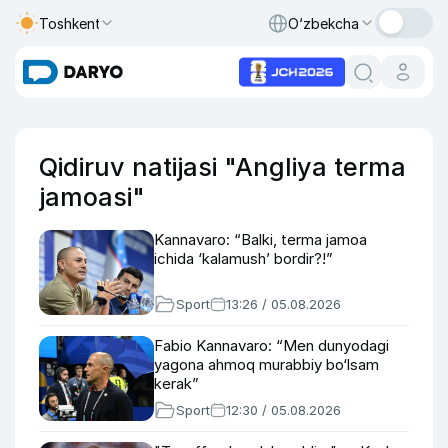
Toshkent
O‘zbekcha
Qidiruv natijasi "Angliya terma
jamoasi"
Kannavaro: “Balki, terma jamoa
ichida ‘kalamush’ bordir?!”
Sport
13:26 / 05.08.2026
Fabio Kannavaro: “Men dunyodagi
yagona ahmoq murabbiy bo‘lsam
kerak”
Sport
12:30 / 05.08.2026