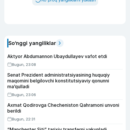
So‘nggi yangiliklar
Aktyor Abdu­mannon Ubaydullayev vafot etdi
Bugun, 23:08
Senat Prezident administratsiyasining huquqiy
maqomini belgilovchi konstitutsiyaviy qonunni
ma’qulladi
Bugun, 23:06
Axmat Qodirovga Checheniston Qahramoni unvoni
berildi
Bugun, 22:31
“Manchester Siti” tarixiy transferni yakunladi