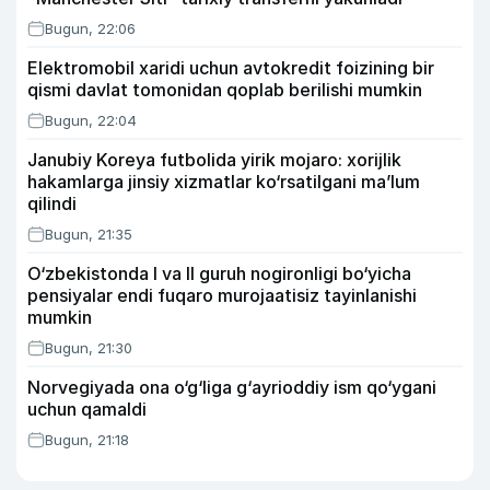
Bugun, 22:06
Elektromobil xaridi uchun avtokredit foizining bir
qismi davlat tomonidan qoplab berilishi mumkin
Bugun, 22:04
Janubiy Koreya futbolida yirik mojaro: xorijlik
hakamlarga jinsiy xizmatlar ko‘rsatilgani ma’lum
qilindi
Bugun, 21:35
O‘zbekistonda I va II guruh nogironligi bo‘yicha
pensiyalar endi fuqaro murojaatisiz tayinlanishi
mumkin
Bugun, 21:30
Norvegiyada ona o‘g‘liga g‘ayrioddiy ism qo‘ygani
uchun qamaldi
Bugun, 21:18