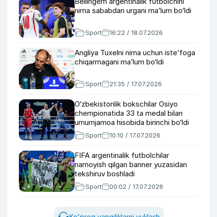
Bellingem argentinalik futbolchini
nima sababdan urgani ma’lum bo‘ldi
Sport
16:22 / 18.07.2026
Angliya Tuxelni nima uchun iste’foga
chiqarmagani ma’lum bo‘ldi
Sport
21:35 / 17.07.2026
O‘zbekistonlik bokschilar Osiyo
chempionatida 33 ta medal bilan
umumjamoa hisobida birinchi bo‘ldi
Sport
10:10 / 17.07.2026
FIFA argentinalik futbolchilar
namoyish qilgan banner yuzasidan
tekshiruv boshladi
Sport
00:02 / 17.07.2026
Ko'proq yangiliklarni yuklash