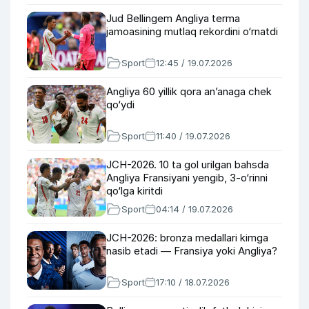
Jud Bellingem Angliya terma
jamoasining mutlaq rekordini o‘rnatdi
Sport
12:45 / 19.07.2026
Angliya 60 yillik qora an’anaga chek
qo‘ydi
Sport
11:40 / 19.07.2026
JCH-2026. 10 ta gol urilgan bahsda
Angliya Fransiyani yengib, 3-o‘rinni
qo‘lga kiritdi
Sport
04:14 / 19.07.2026
JCH-2026: bronza medallari kimga
nasib etadi — Fransiya yoki Angliya?
Sport
17:10 / 18.07.2026