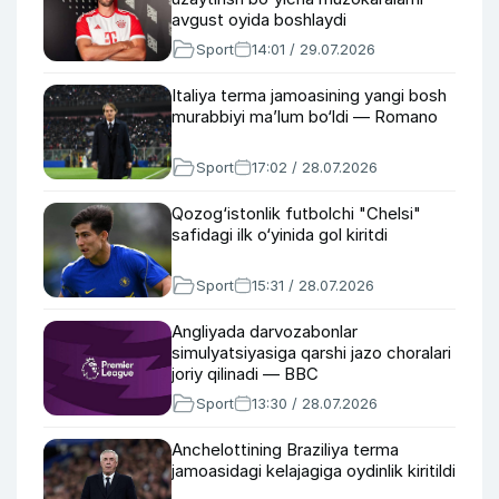
avgust oyida boshlaydi
Sport
14:01 / 29.07.2026
Italiya terma jamoasining yangi bosh
murabbiyi ma’lum bo‘ldi — Romano
Sport
17:02 / 28.07.2026
Qozog‘istonlik futbolchi "Chelsi"
safidagi ilk o‘yinida gol kiritdi
Sport
15:31 / 28.07.2026
Angliyada darvozabonlar
simulyatsiyasiga qarshi jazo choralari
joriy qilinadi — BBC
Sport
13:30 / 28.07.2026
Anchelottining Braziliya terma
jamoasidagi kelajagiga oydinlik kiritildi