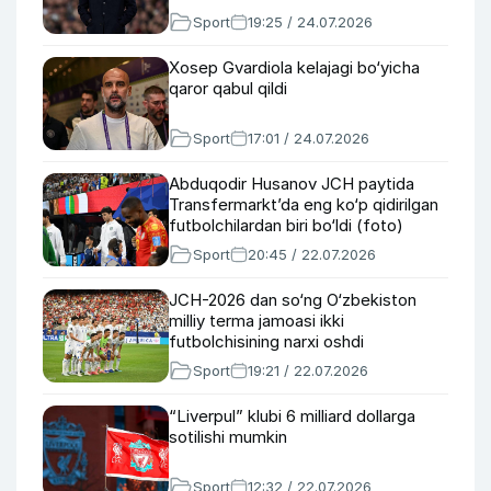
Sport
19:25 / 24.07.2026
Xosep Gvardiola kelajagi bo‘yicha
qaror qabul qildi
Sport
17:01 / 24.07.2026
Abduqodir Husanov JCH paytida
Transfermarkt’da eng ko‘p qidirilgan
futbolchilardan biri bo‘ldi (foto)
Sport
20:45 / 22.07.2026
JCH-2026 dan so‘ng O‘zbekiston
milliy terma jamoasi ikki
futbolchisining narxi oshdi
Sport
19:21 / 22.07.2026
“Liverpul” klubi 6 milliard dollarga
sotilishi mumkin
Sport
12:32 / 22.07.2026