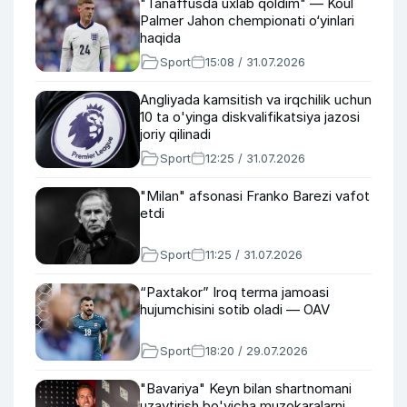
"Tanaffusda uxlab qoldim" — Koul
Palmer Jahon chempionati o‘yinlari
haqida
Sport
15:08 / 31.07.2026
Angliyada kamsitish va irqchilik uchun
10 ta o'yinga diskvalifikatsiya jazosi
joriy qilinadi
Sport
12:25 / 31.07.2026
"Milan" afsonasi Franko Barezi vafot
etdi
Sport
11:25 / 31.07.2026
“Paxtakor” Iroq terma jamoasi
hujumchisini sotib oladi — OAV
Sport
18:20 / 29.07.2026
"Bavariya" Keyn bilan shartnomani
uzaytirish bo'yicha muzokaralarni