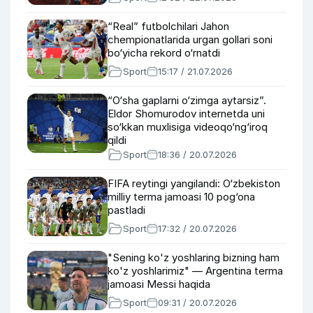
“Real” futbolchilari Jahon
chempionatlarida urgan gollari soni
bo‘yicha rekord o‘rnatdi
Sport
15:17 / 21.07.2026
“O‘sha gaplarni o‘zimga aytarsiz”.
Eldor Shomurodov internetda uni
so‘kkan muxlisiga videoqo‘ng‘iroq
qildi
Sport
18:36 / 20.07.2026
FIFA reytingi yangilandi: O‘zbekiston
milliy terma jamoasi 10 pog‘ona
pastladi
Sport
17:32 / 20.07.2026
"Sening ko'z yoshlaring bizning ham
ko'z yoshlarimiz" — Argentina terma
jamoasi Messi haqida
Sport
09:31 / 20.07.2026