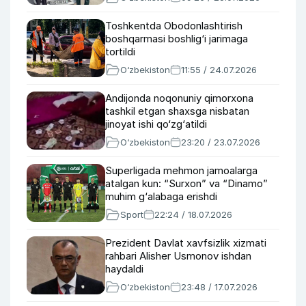
Toshkentda Obodonlashtirish
boshqarmasi boshlig‘i jarimaga
tortildi
O‘zbekiston
11:55 / 24.07.2026
Andijonda noqonuniy qimorxona
tashkil etgan shaxsga nisbatan
jinoyat ishi qo‘zg‘atildi
O‘zbekiston
23:20 / 23.07.2026
Superligada mehmon jamoalarga
atalgan kun: “Surxon” va “Dinamo”
muhim g‘alabaga erishdi
Sport
22:24 / 18.07.2026
Prezident Davlat xavfsizlik xizmati
rahbari Alisher Usmonov ishdan
haydaldi
O‘zbekiston
23:48 / 17.07.2026