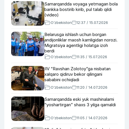
Samarqandda voyaga yetmagan bola
bankka bostirib kirib, pul talab qildi
(video)
O‘zbekiston
12:37 / 15.07.2026
Belarusga ishlash uchun borgan
andijonliklar maosh kamligidan norozi.
Migratsiya agentligi holatga izoh
berdi
O‘zbekiston
11:35 / 15.07.2026
IIV “Ravshan Zolotoy”ga nisbatan
xalqaro qidiruv bekor qilingani
sababini ochiqladi
O‘zbekiston
11:20 / 14.07.2026
Samarqandda eski yuk mashinalarni
“yoshartirgan” shaxs 3 yilga qamaldi
O‘zbekiston
11:05 / 14.07.2026