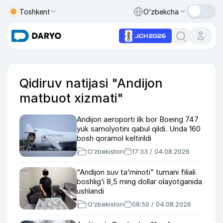
Toshkent
O‘zbekcha
Qidiruv natijasi "Andijon
matbuot xizmati"
Andijon aeroporti ilk bor Boeing 747
yuk samolyotini qabul qildi. Unda 160
bosh qoramol keltirildi
O‘zbekiston
17:33 / 04.08.2026
“Andijon suv ta’minoti” tumani filiali
boshlig‘i 8,5 ming dollar olayotganida
ushlandi
O‘zbekiston
08:50 / 04.08.2026