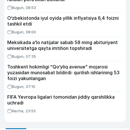
Bugun, 08:53
O‘zbekistonda iyul oyida yillik inflyatsiya 6,4 foizni
tashkil etdi
Bugun, 08:00
Meksikada a’lo natijalar sabab 58 ming abituriyent
universitetga qayta imtihon topshiradi
Bugun, 07:35
Toshkent hokimligi “Qo‘yliq avenue” mojarosi
yuzasidan munosabat bildirdi: qurilish ishlarining 53
foizi yakunlangan
Bugun, 07:10
FIFA Yevropa ligalari tomonidan jiddiy qarshilikka
uchradi
Kecha, 23:55