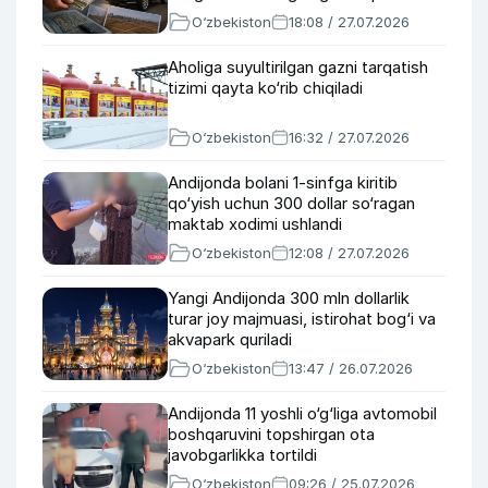
O‘zbekiston
18:08 / 27.07.2026
Aholiga suyultirilgan gazni tarqatish
tizimi qayta ko‘rib chiqiladi
O‘zbekiston
16:32 / 27.07.2026
Andijonda bolani 1-sinfga kiritib
qo‘yish uchun 300 dollar so‘ragan
maktab xodimi ushlandi
O‘zbekiston
12:08 / 27.07.2026
Yangi Andijonda 300 mln dollarlik
turar joy majmuasi, istirohat bog‘i va
akvapark quriladi
O‘zbekiston
13:47 / 26.07.2026
Andijonda 11 yoshli o‘g‘liga avtomobil
boshqaruvini topshirgan ota
javobgarlikka tortildi
O‘zbekiston
09:26 / 25.07.2026