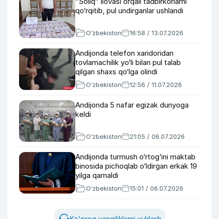
“Soliq” ilovasi orqali tadbirkorlarni
qo‘rqitib, pul undirganlar ushlandi
O‘zbekiston
16:58 / 13.07.2026
Andijonda telefon xaridoridan
tovlamachilik yo‘li bilan pul talab
qilgan shaxs qo‘lga olindi
O‘zbekiston
12:56 / 11.07.2026
Andijonda 5 nafar egizak dunyoga
keldi
O‘zbekiston
21:05 / 06.07.2026
Andijonda turmush o‘rtog‘ini maktab
binosida pichoqlab o‘ldirgan erkak 19
yilga qamaldi
O‘zbekiston
15:01 / 06.07.2026
Ko'proq yangiliklarni yuklash