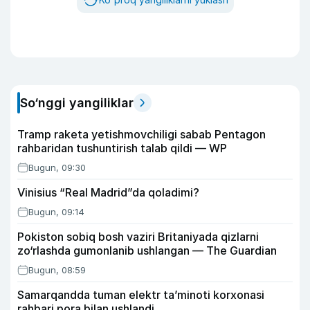
So‘nggi yangiliklar
Tramp raketa yetishmovchiligi sabab Pentagon
rahbaridan tushuntirish talab qildi — WP
Bugun, 09:30
Vinisius “Real Madrid”da qoladimi?
Bugun, 09:14
Pokiston sobiq bosh vaziri Britaniyada qizlarni
zo‘rlashda gumonlanib ushlangan — The Guardian
Bugun, 08:59
Samarqandda tuman elektr ta’minoti korxonasi
rahbari pora bilan ushlandi