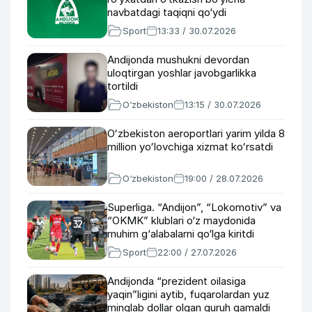
navbatdagi taqiqni qo‘ydi
Sport
13:33 / 30.07.2026
Andijonda mushukni devordan
uloqtirgan yoshlar javobgarlikka
tortildi
O‘zbekiston
13:15 / 30.07.2026
Oʻzbekiston aeroportlari yarim yilda 8
million yoʻlovchiga xizmat koʻrsatdi
O‘zbekiston
19:00 / 28.07.2026
Superliga. “Andijon”, “Lokomotiv” va
“OKMK” klublari o‘z maydonida
muhim g‘alabalarni qo‘lga kiritdi
Sport
22:00 / 27.07.2026
Andijonda “prezident oilasiga
yaqin”ligini aytib, fuqarolardan yuz
minglab dollar olgan guruh qamaldi