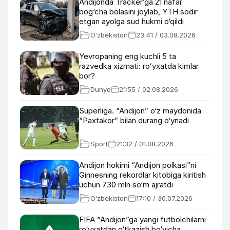
Andijonda Tracker’ga 21 nafar
bog‘cha bolasini joylab, YTH sodir
etgan ayolga sud hukmi o‘qildi
O‘zbekiston
23:41 / 03.08.2026
Yevropaning eng kuchli 5 ta
razvedka xizmati: roʻyxatda kimlar
bor?
Dunyo
21:55 / 02.08.2026
Superliga. “Andijon” o‘z maydonida
“Paxtakor” bilan durang o‘ynadi
Sport
21:32 / 01.08.2026
Andijon hokimi “Andijon polkasi”ni
Ginnesning rekordlar kitobiga kiritish
uchun 730 mln so‘m ajratdi
O‘zbekiston
17:10 / 30.07.2026
FIFA “Andijon”ga yangi futbolchilarni
ro‘yxatdan o‘tkazish bo‘yicha