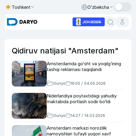
Toshkent
O‘zbekcha
Qidiruv natijasi "Amsterdam"
Amsterdamda go‘sht va yoqilg‘ining
tashqi reklamasi taqiqlandi
Dunyo
16:05 / 04.05.2026
Niderlandiya poytaxtidagi yahudiy
maktabida portlash sodir bo‘ldi
Dunyo
14:27 / 14.03.2026
Amsterdam markazi norozilik
namoyishlari tufayli yuqori xavf