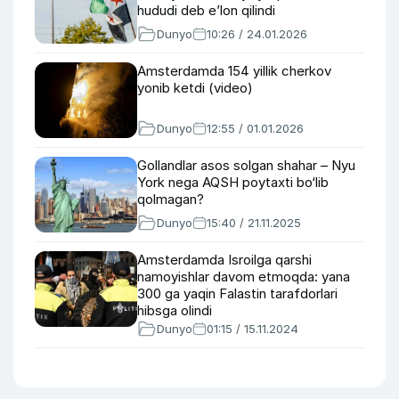
hududi deb e’lon qilindi
Dunyo
10:26 / 24.01.2026
Amsterdamda 154 yillik cherkov
yonib ketdi (video)
Dunyo
12:55 / 01.01.2026
Gollandlar asos solgan shahar – Nyu
York nega AQSH poytaxti bo‘lib
qolmagan?
Dunyo
15:40 / 21.11.2025
Amsterdamda Isroilga qarshi
namoyishlar davom etmoqda: yana
300 ga yaqin Falastin tarafdorlari
hibsga olindi
Dunyo
01:15 / 15.11.2024