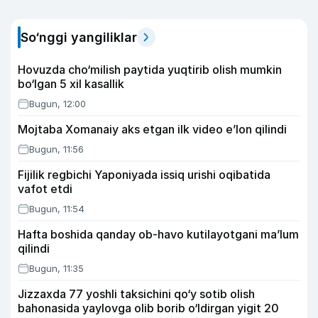
So‘nggi yangiliklar
Hovuzda cho‘milish paytida yuqtirib olish mumkin
bo‘lgan 5 xil kasallik
Bugun, 12:00
Mojtaba Xomanaiy aks etgan ilk video e’lon qilindi
Bugun, 11:56
Fijilik regbichi Yaponiyada issiq urishi oqibatida
vafot etdi
Bugun, 11:54
Hafta boshida qanday ob-havo kutilayotgani ma’lum
qilindi
Bugun, 11:35
Jizzaxda 77 yoshli taksichini qo‘y sotib olish
bahonasida yaylovga olib borib o‘ldirgan yigit 20