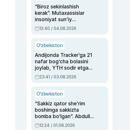
“Biroz sekinlashish
kerak”. Mutaxassislar
insoniyat sun’iy
intellektni boshqara
12:40 / 04.08.2026
olmay qolishidan xavotir
bildirdi
O‘zbekiston
Andijonda Tracker’ga 21
nafar bog‘cha bolasini
joylab, YTH sodir etgan
ayolga sud hukmi o‘qildi
23:41 / 03.08.2026
O‘zbekiston
“Sakkiz qator she’rim
boshimga sakkizta
bomba bo‘lgan”. Abdulla
Oripovni siyosiy
12:24 / 01.08.2026
ayblovlardan asrab