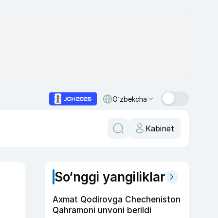
O‘zbekcha
Kabinet
So‘nggi yangiliklar
Axmat Qodirovga Checheniston
Qahramoni unvoni berildi