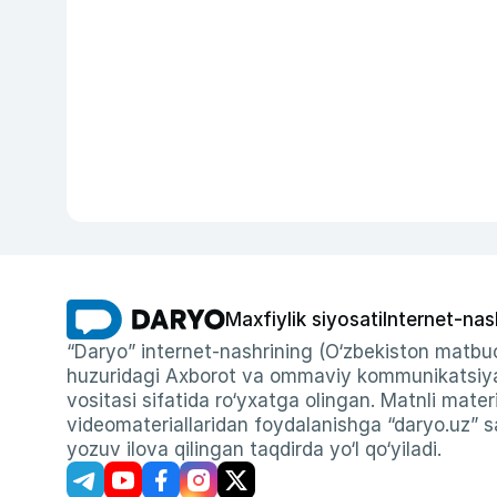
Maxfiylik siyosati
Internet-nas
“Daryo” internet-nashrining (O‘zbekiston matbuo
huzuridagi Axborot va ommaviy kommunikatsiyal
vositasi sifatida ro‘yxatga olingan. Matnli materi
videomateriallaridan foydalanishga “daryo.uz” sa
yozuv ilova qilingan taqdirda yo‘l qo‘yiladi.