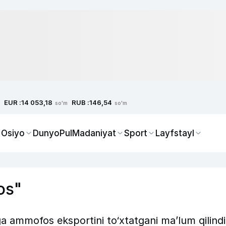
EUR :
RUB :
14 053,18
146,54
so'm
so'm
 Osiyo
Dunyo
Pul
Madaniyat
Sport
Layfstayl
os"
mmofos eksportini to‘xtatgani ma’lum qilindi