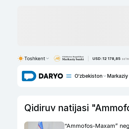
Toshkent
USD :
12 178,85
so'm
O‘zbekiston
Markaziy
Qidiruv natijasi "Ammof
“Ammofos-Maxam” nega a