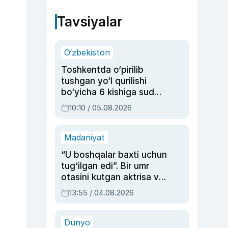
Tavsiyalar
O‘zbekiston
Toshkentda o‘pirilib
tushgan yo‘l qurilishi
bo‘yicha 6 kishiga sud
hukmi o‘qildi
10:10 / 05.08.2026
Madaniyat
“U boshqalar baxti uchun
tug‘ilgan edi”. Bir umr
otasini kutgan aktrisa va
dublyaj ustasi Rimma
13:55 / 04.08.2026
Ahmedovaning
sinovlarga to‘la hayoti
Dunyo