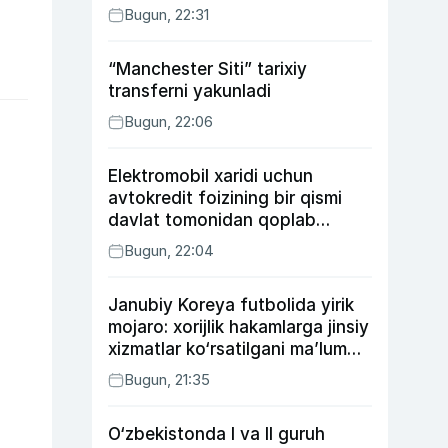
Bugun, 22:31
“Manchester Siti” tarixiy
transferni yakunladi
Bugun, 22:06
Elektromobil xaridi uchun
avtokredit foizining bir qismi
davlat tomonidan qoplab
berilishi mumkin
Bugun, 22:04
Janubiy Koreya futbolida yirik
mojaro: xorijlik hakamlarga jinsiy
xizmatlar ko‘rsatilgani ma’lum
qilindi
Bugun, 21:35
O‘zbekistonda I va II guruh