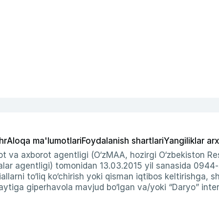
hr
Aloqa ma'lumotlari
Foydalanish shartlari
Yangiliklar arx
t va axborot agentligi (O‘zMAA, hozirgi O‘zbekiston Res
ar agentligi) tomonidan 13.03.2015 yil sanasida 0944
allarni to‘liq ko‘chirish yoki qisman iqtibos keltirishga, 
ytiga giperhavola mavjud bo‘lgan va/yoki “Daryo” intern