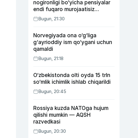
nogironligi bo‘yicha pensiyalar
endi fuqaro murojaatisiz
tayinlanishi mumkin
Bugun, 21:30
Norvegiyada ona o‘g‘liga
g‘ayrioddiy ism qo‘ygani uchun
qamaldi
Bugun, 21:18
O‘zbekistonda olti oyda 15 trln
so‘mlik ichimlik ishlab chiqarildi
Bugun, 20:45
Rossiya kuzda NATOga hujum
qilishi mumkin — AQSH
razvedkasi
Bugun, 20:30