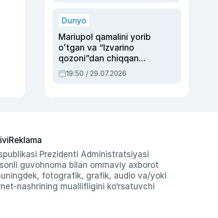
qolgan voqea
Dunyo
Mariupol qamalini yorib
oʻtgan va “Izvarino
qozoni”dan chiqqan
qahramon — Ukraina
19:50 / 29.07.2026
armiyasi bosh
qoʻmondoni Drapatiy
haqida
ivi
Reklama
publikasi Prezidenti Administratsiyasi
-sonli guvohnoma bilan ommaviy axborot
shuningdek, fotografik, grafik, audio va/yoki
et-nashrining muallifligini ko‘rsatuvchi