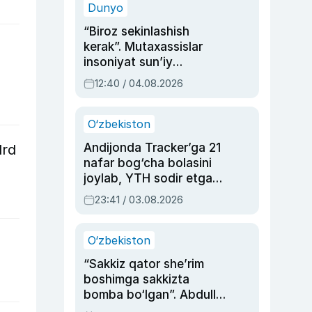
Dunyo
“Biroz sekinlashish
kerak”. Mutaxassislar
insoniyat sun’iy
intellektni boshqara
12:40 / 04.08.2026
olmay qolishidan xavotir
bildirdi
O‘zbekiston
Andijonda Tracker’ga 21
lrd
nafar bog‘cha bolasini
joylab, YTH sodir etgan
ayolga sud hukmi o‘qildi
23:41 / 03.08.2026
O‘zbekiston
“Sakkiz qator she’rim
boshimga sakkizta
bomba bo‘lgan”. Abdulla
Oripovni siyosiy