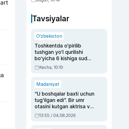
art
Tavsiyalar
O‘zbekiston
Toshkentda o‘pirilib
tushgan yo‘l qurilishi
bo‘yicha 6 kishiga sud
hukmi o‘qildi
Kecha, 10:10
ga
Madaniyat
“U boshqalar baxti uchun
tug‘ilgan edi”. Bir umr
otasini kutgan aktrisa va
dublyaj ustasi Rimma
13:55 / 04.08.2026
Ahmedovaning
sinovlarga to‘la hayoti