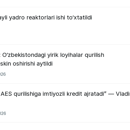
li yadro reaktorlari ishi to‘xtatildi
‘zbekistondagi yirik loyihalar qurilish
skin oshirishi aytildi
026
ES qurilishiga imtiyozli kredit ajratadi” — Vladi
2026