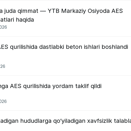
 va juda qimmat — YTB Markaziy Osiyoda AES
atlari haqida
2026
ES qurilishida dastlabki beton ishlari boshlandi
026
a AES qurilishida yordam taklif qildi
2026
digan hududlarga qo‘yiladigan xavfsizlik talabla