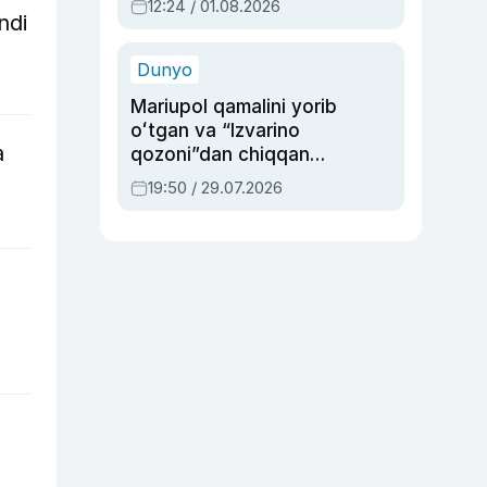
12:24 / 01.08.2026
ndi
ayblovlardan asrab
qolgan voqea
Dunyo
Mariupol qamalini yorib
oʻtgan va “Izvarino
a
qozoni”dan chiqqan
qahramon — Ukraina
19:50 / 29.07.2026
armiyasi bosh
qoʻmondoni Drapatiy
haqida