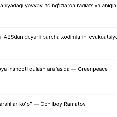
niyadagi yovvoyi toʻngʻizlarda radiatsiya aniqla
r AESdan deyarli barcha xodimlarini evakuatsiy
ya inshooti qulash arafasida — Greenpeace
qarshilar koʻp” — Ochilboy Ramatov