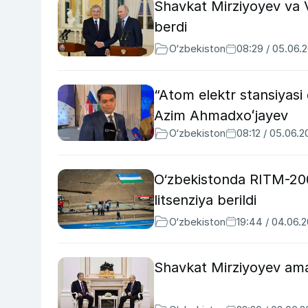
Shavkat Mirziyoyev va V
berdi
O‘zbekiston
08:29 / 05.06.
“Atom elektr stansiyasi
Azim Ahmadxoʻjayev
O‘zbekiston
08:12 / 05.06.
O‘zbekistonda RITM-200
litsenziya berildi
O‘zbekiston
19:44 / 04.06.
Shavkat Mirziyoyev amal