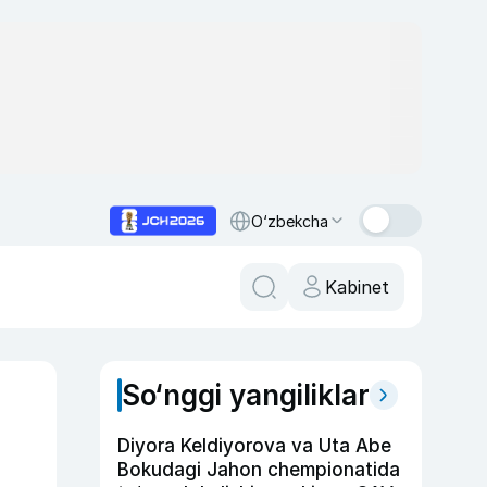
O‘zbekcha
Kabinet
So‘nggi yangiliklar
Diyora Keldiyorova va Uta Abe
Bokudagi Jahon chempionatida