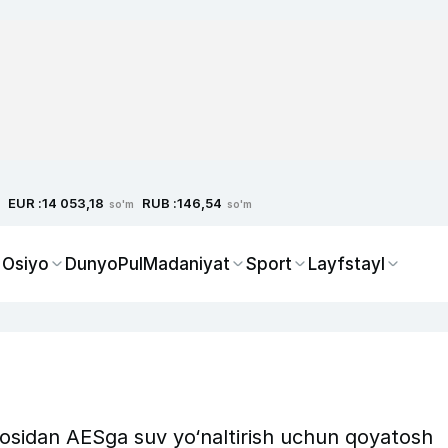
EUR :
RUB :
14 053,18
146,54
so'm
so'm
 Osiyo
Dunyo
Pul
Madaniyat
Sport
Layfstayl
sidan AESga suv yo‘naltirish uchun qoyatosh