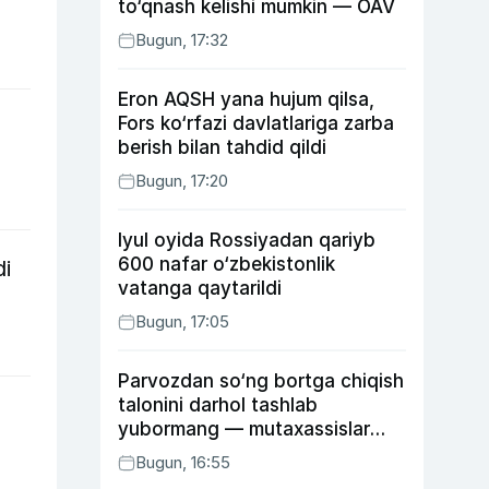
to‘qnash kelishi mumkin — OAV
Bugun, 17:32
Eron AQSH yana hujum qilsa,
Fors ko‘rfazi davlatlariga zarba
berish bilan tahdid qildi
Bugun, 17:20
Iyul oyida Rossiyadan qariyb
600 nafar o‘zbekistonlik
di
vatanga qaytarildi
Bugun, 17:05
Parvozdan so‘ng bortga chiqish
talonini darhol tashlab
yubormang — mutaxassislar
buning sababini tushuntirdi
Bugun, 16:55