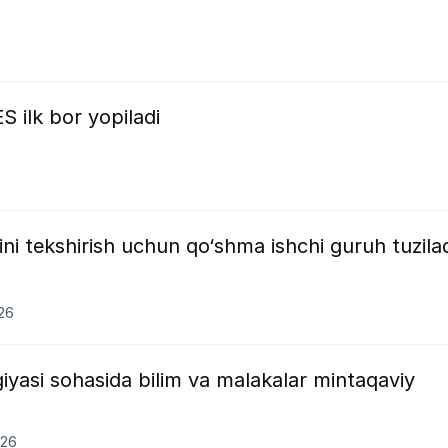
 ilk bor yopiladi
ini tekshirish uchun qo‘shma ishchi guruh tuzila
026
yasi sohasida bilim va malakalar mintaqaviy
026