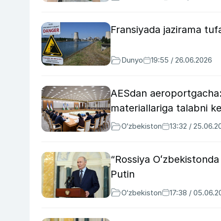
Fransiyada jazirama tufay
Dunyo
19:55 / 26.06.2026
AESdan aeroportgacha: O
materiallariga talabni ke
O‘zbekiston
13:32 / 25.06.2
“Rossiya Oʻzbekistonda A
Putin
O‘zbekiston
17:38 / 05.06.