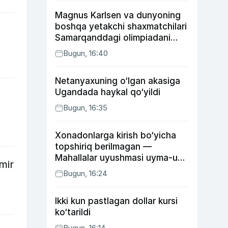
Magnus Karlsen va dunyoning
boshqa yetakchi shaxmatchilari
Samarqanddagi olimpiadani
o‘tkazib yuboradi
Bugun, 16:40
Netanyaxuning o‘lgan akasiga
Ugandada haykal qo‘yildi
Bugun, 16:35
Xonadonlarga kirish bo‘yicha
topshiriq berilmagan —
Mahallalar uyushmasi uyma-uy
mir
yurgan mas’ullar haqida
Bugun, 16:24
Ikki kun pastlagan dollar kursi
ko‘tarildi
Bugun, 16:14