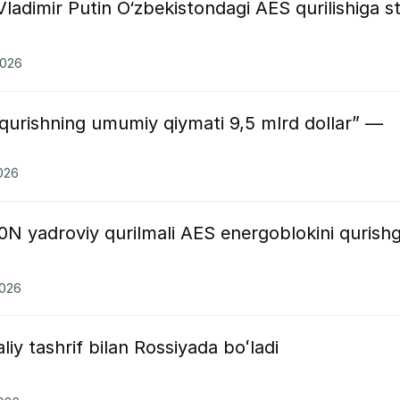
ladimir Putin O‘zbekistondagi AES qurilishiga st
2026
 qurishning umumiy qiymati 9,5 mlrd dollar” —
2026
N yadroviy qurilmali AES energoblokini qurish
2026
iy tashrif bilan Rossiyada boʻladi