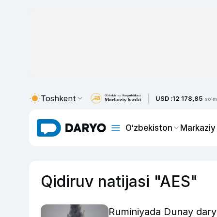
Toshkent
USD :
12 178,85
so'm
O‘zbekiston
Markaziy
Qidiruv natijasi "AES"
Ruminiyada Dunay daryo