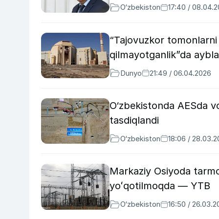
O‘zbekiston
17:40 / 08.04.
“Tajovuzkor tomonlarni
qilmayotganlik”da aybla
Dunyo
21:49 / 06.04.2026
O‘zbekistonda AESda vod
tasdiqlandi
O‘zbekiston
18:06 / 28.03.
Markaziy Osiyoda tarmoq
yoʻqotilmoqda — YTB
O‘zbekiston
16:50 / 26.03.