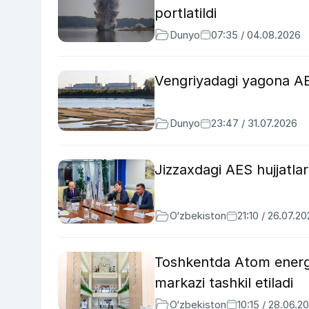
portlatildi
Dunyo
07:35 / 04.08.2026
Vengriyadagi yagona AES
Dunyo
23:47 / 31.07.2026
Jizzaxdagi AES hujjatlar
O‘zbekiston
21:10 / 26.07.2
Toshkentda Atom energi
markazi tashkil etiladi
O‘zbekiston
10:15 / 28.06.2