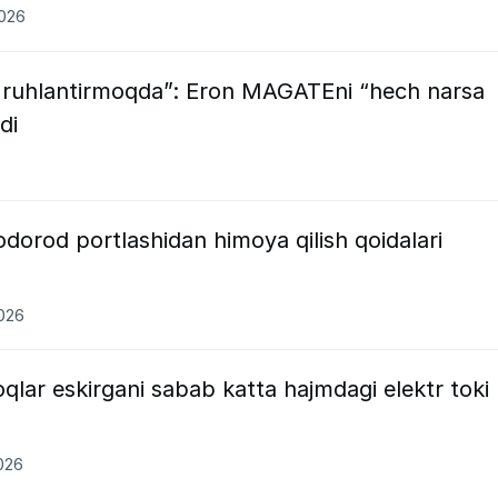
2026
 ruhlantirmoqda”: Eron MAGATEni “hech narsa
di
orod portlashidan himoya qilish qoidalari
2026
lar eskirgani sabab katta hajmdagi elektr toki
2026