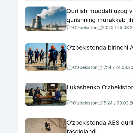
Qurilish muddati uzoq
qurishning murakkab jih
O‘zbekiston
20:20 / 25.03.
O‘zbekistonda birinchi A
O‘zbekiston
17:14 / 24.03.2
Lukashenko O‘zbekistong
O‘zbekiston
15:24 / 09.03.
O‘zbekistonda AES qurila
tasdiqlandi