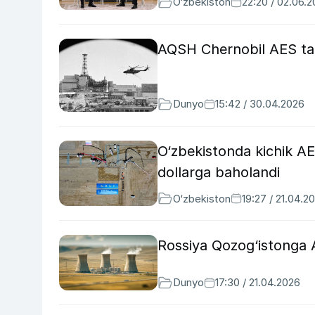
O‘zbekiston
22:20 / 02.06.
AQSH Chernobil AES ta’m
Dunyo
15:42 / 30.04.2026
O‘zbekistonda kichik AES
dollarga baholandi
O‘zbekiston
19:27 / 21.04.2
Rossiya Qozog‘istonga A
Dunyo
17:30 / 21.04.2026