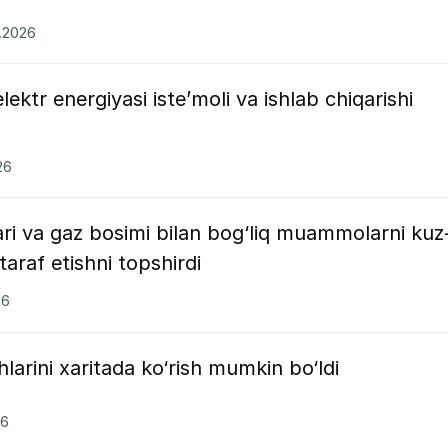
7.2026
lektr energiyasi iste’moli va ishlab chiqarishi
26
lari va gaz bosimi bilan bog‘liq muammolarni kuz
raf etishni topshirdi
26
hlarini xaritada ko‘rish mumkin bo‘ldi
26