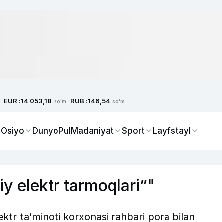
EUR :
RUB :
14 053,18
146,54
so'm
so'm
 Osiyo
Dunyo
Pul
Madaniyat
Sport
Layfstayl
iy elektr tarmoqlari”"
tr ta’minoti korxonasi rahbari pora bilan