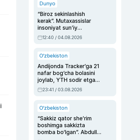
Dunyo
“Biroz sekinlashish
kerak”. Mutaxassislar
insoniyat sun’iy
intellektni boshqara
12:40 / 04.08.2026
olmay qolishidan xavotir
bildirdi
O‘zbekiston
Andijonda Tracker’ga 21
nafar bog‘cha bolasini
joylab, YTH sodir etgan
ayolga sud hukmi o‘qildi
23:41 / 03.08.2026
i
O‘zbekiston
“Sakkiz qator she’rim
boshimga sakkizta
bomba bo‘lgan”. Abdulla
Oripovni siyosiy