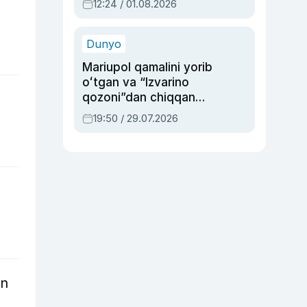
12:24 / 01.08.2026
ayblovlardan asrab
qolgan voqea
Dunyo
Mariupol qamalini yorib
oʻtgan va “Izvarino
qozoni”dan chiqqan
qahramon — Ukraina
19:50 / 29.07.2026
armiyasi bosh
qoʻmondoni Drapatiy
haqida
an