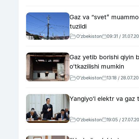
Gaz va “svet” muammola
tuzildi
O‘zbekiston
09:31 / 31.07.2
Gaz yetib borishi qiyin b
o‘tkazilishi mumkin
O‘zbekiston
13:18 / 28.07.2
Yangiyo‘l elektr va gaz
O‘zbekiston
19:05 / 27.07.2