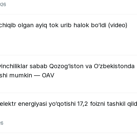
026
qib olgan ayiq tok urib halok bo‘ldi (video)
inchiliklar sabab Qozog‘iston va O‘zbekistonda
irishi mumkin — OAV
lektr energiyasi yo‘qotishi 17,2 foizni tashkil qild
26