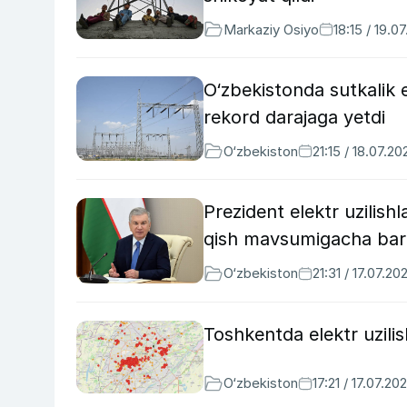
Markaziy Osiyo
18:15 / 19.0
O‘zbekistonda sutkalik e
rekord darajaga yetdi
O‘zbekiston
21:15 / 18.07.20
Prezident elektr uzilish
qish mavsumigacha barta
O‘zbekiston
21:31 / 17.07.20
Toshkentda elektr uzilis
O‘zbekiston
17:21 / 17.07.20