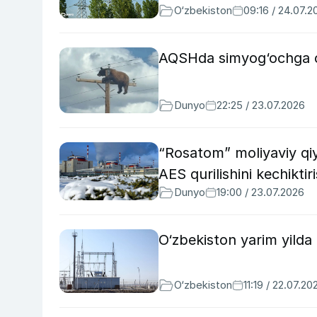
O‘zbekiston
09:16 / 24.07.2
AQSHda simyog‘ochga chi
Dunyo
22:25 / 23.07.2026
“Rosatom” moliyaviy qiy
AES qurilishini kechikt
Dunyo
19:00 / 23.07.2026
O‘zbekiston yarim yilda e
O‘zbekiston
11:19 / 22.07.20