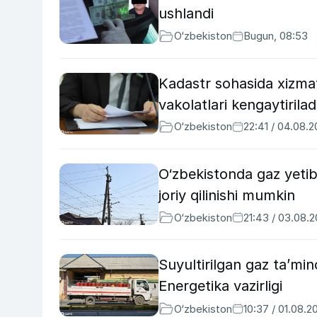
ushlandi
O‘zbekiston
Bugun, 08:53
Kadastr sohasida xizmatl
vakolatlari kengaytirilad
O‘zbekiston
22:41 / 04.08.
O‘zbekistonda gaz yetib
joriy qilinishi mumkin
O‘zbekiston
21:43 / 03.08.
Suyultirilgan gaz taʼmin
Energetika vazirligi
O‘zbekiston
10:37 / 01.08.2