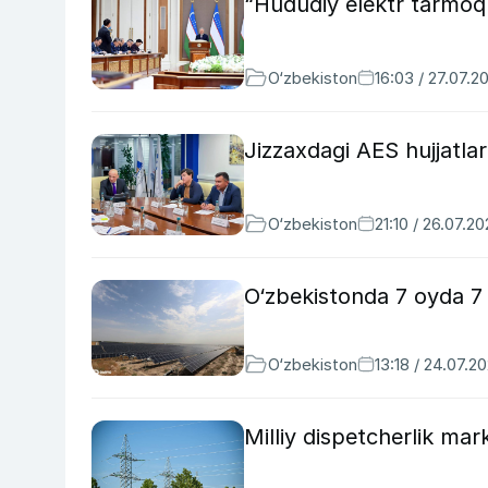
“Hududiy elektr tarmoql
O‘zbekiston
16:03 / 27.07.2
Jizzaxdagi AES hujjatlar
O‘zbekiston
21:10 / 26.07.2
O‘zbekistonda 7 oyda 7 m
O‘zbekiston
13:18 / 24.07.2
Milliy dispetcherlik mark