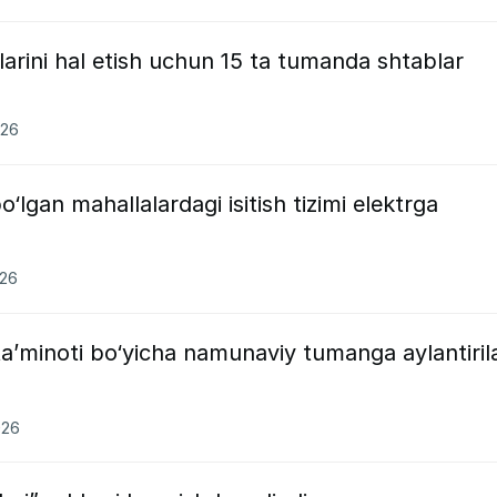
rini hal etish uchun 15 ta tumanda shtablar
026
o‘lgan mahallalardagi isitish tizimi elektrga
026
 ta’minoti bo‘yicha namunaviy tumanga aylantiril
026