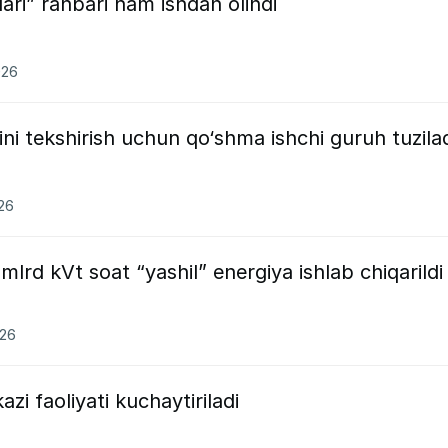
ari” rahbari ham ishdan olindi
026
ini tekshirish uchun qo‘shma ishchi guruh tuzila
026
lrd kVt soat “yashil” energiya ishlab chiqarildi
026
azi faoliyati kuchaytiriladi