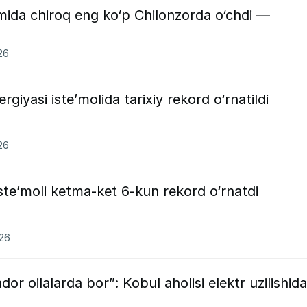
ida chiroq eng ko‘p Chilonzorda o‘chdi —
26
giyasi iste’molida tarixiy rekord o‘rnatildi
26
ste’moli ketma-ket 6-kun rekord o‘rnatdi
026
dor oilalarda bor”: Kobul aholisi elektr uzilishid