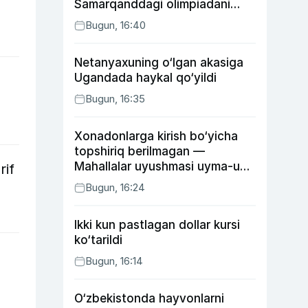
Samarqanddagi olimpiadani
o‘tkazib yuboradi
Bugun, 16:40
Netanyaxuning o‘lgan akasiga
Ugandada haykal qo‘yildi
Bugun, 16:35
Xonadonlarga kirish bo‘yicha
topshiriq berilmagan —
Mahallalar uyushmasi uyma-uy
rif
yurgan mas’ullar haqida
Bugun, 16:24
Ikki kun pastlagan dollar kursi
ko‘tarildi
Bugun, 16:14
O‘zbekistonda hayvonlarni