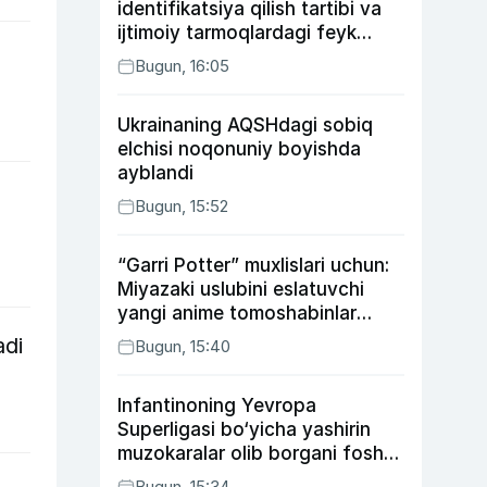
identifikatsiya qilish tartibi va
ijtimoiy tarmoqlardagi feyk
xabarlarga izoh berildi
Bugun, 16:05
Ukrainaning AQSHdagi sobiq
elchisi noqonuniy boyishda
ayblandi
Bugun, 15:52
“Garri Potter” muxlislari uchun:
Miyazaki uslubini eslatuvchi
yangi anime tomoshabinlar
e’tiborini qozonmoqda
adi
Bugun, 15:40
Infantinoning Yevropa
Superligasi bo‘yicha yashirin
muzokaralar olib borgani fosh
bo‘ldi
Bugun, 15:34