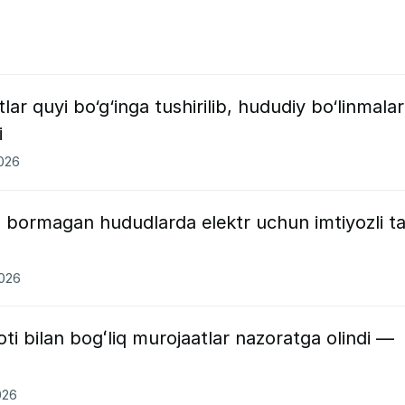
ar quyi bo‘g‘inga tushirilib, hududiy bo‘linmalar
i
2026
 bormagan hududlarda elektr uchun imtiyozli ta
2026
oti bilan bogʻliq murojaatlar nazoratga olindi —
026