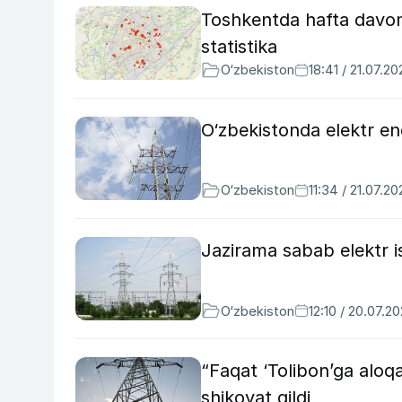
Toshkentda hafta davom
statistika
O‘zbekiston
18:41 / 21.07.20
O‘zbekistonda elektr ener
O‘zbekiston
11:34 / 21.07.20
Jazirama sabab elektr i
O‘zbekiston
12:10 / 20.07.2
“Faqat ‘Tolibon’ga aloqa
shikoyat qildi