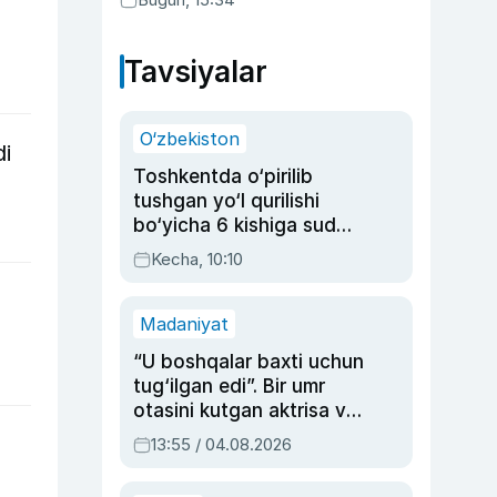
Tavsiyalar
O‘zbekiston
di
Toshkentda o‘pirilib
tushgan yo‘l qurilishi
bo‘yicha 6 kishiga sud
hukmi o‘qildi
Kecha, 10:10
Madaniyat
“U boshqalar baxti uchun
tug‘ilgan edi”. Bir umr
otasini kutgan aktrisa va
dublyaj ustasi Rimma
13:55 / 04.08.2026
Ahmedovaning
sinovlarga to‘la hayoti