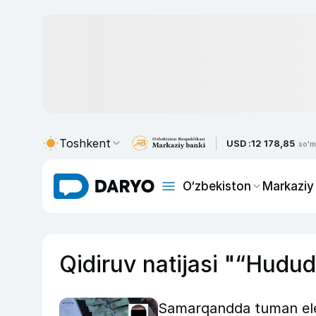
Toshkent
USD :
12 178,85
so'm
O‘zbekiston
Markaziy
Qidiruv natijasi "“Hudud
Samarqandda tuman elek