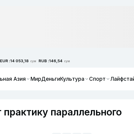
EUR :
RUB :
14 053,18
146,54
сум
сум
ьная Азия
Мир
Деньги
Культура
Спорт
Лайфста
т практику параллельного