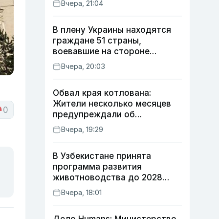
Вчера, 21:04
В плену Украины находятся
граждане 51 страны,
воевавшие на стороне
России
Вчера, 20:03
Обвал края котлована:
Жители несколько месяцев
0
предупреждали об
опасности, но стройка
Вчера, 19:29
продолжалась
В Узбекистане принята
программа развития
животноводства до 2028
года
Вчера, 18:01