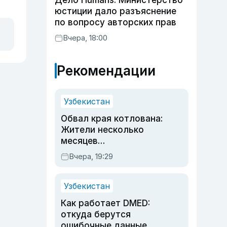
Дело Humans: Министерство
юстиции дало разъяснение
по вопросу авторских прав
Вчера, 18:00
Рекомендации
Узбекистан
Обвал края котлована:
Жители несколько
месяцев
предупреждали об
Вчера, 19:29
опасности, но стройка
продолжалась
Узбекистан
Как работает DMED:
откуда берутся
ошибочные данные,