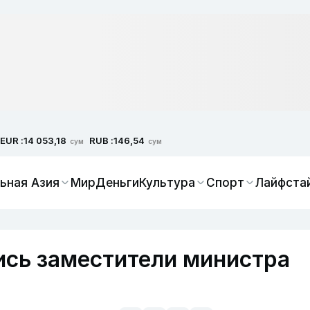
EUR :
RUB :
14 053,18
146,54
сум
сум
ьная Азия
Мир
Деньги
Культура
Спорт
Лайфста
ись заместители министра