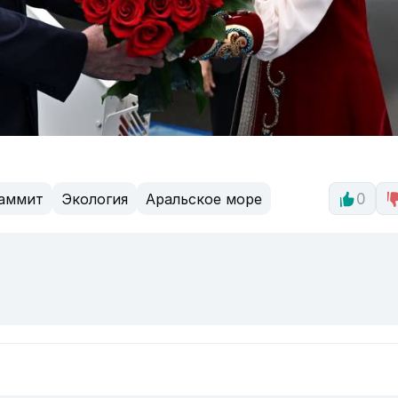
аммит
Экология
Аральское море
0