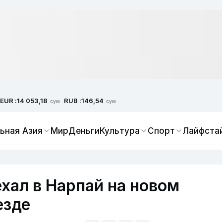
EUR :
RUB :
14 053,18
146,54
сум
сум
ьная Азия
Мир
Деньги
Культура
Спорт
Лайфста
хал в Нарпай на новом
езде