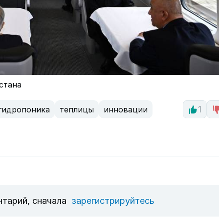
стана
гидропоника
теплицы
инновации
1
нтарий, сначала
зарегистрируйтесь