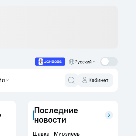
Русский
йл
Кабинет
Последние
ь
новости
Шавкат Мирзиёев