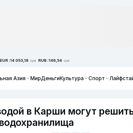
EUR :
RUB :
14 053,18
146,54
сум
сум
ьная Азия
Мир
Деньги
Культура
Спорт
Лайфста
водой в Карши могут решит
о водохранилища