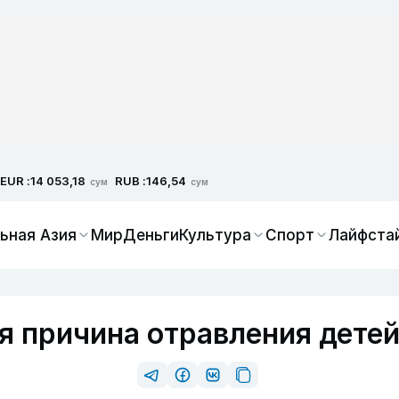
EUR :
RUB :
14 053,18
146,54
сум
сум
ьная Азия
Мир
Деньги
Культура
Спорт
Лайфста
 причина отравления дете