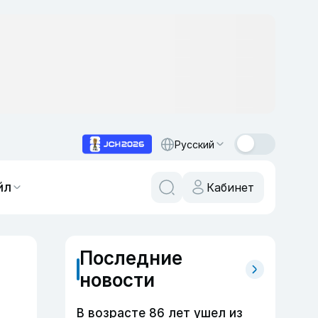
Русский
йл
Кабинет
Последние
й
новости
В возрасте 86 лет ушел из