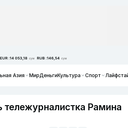
EUR :
RUB :
14 053,18
146,54
сум
сум
ьная Азия
Мир
Деньги
Культура
Спорт
Лайфста
ь тележурналистка Рамина