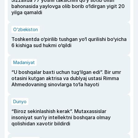
bahonasida yaylovga olib borib o‘ldirgan yigit 20
yilga qamaldi
O‘zbekiston
Toshkentda o‘pirilib tushgan yo‘l qurilishi bo‘yicha
6 kishiga sud hukmi o‘qildi
Madaniyat
“U boshqalar baxti uchun tug‘ilgan edi”. Bir umr
otasini kutgan aktrisa va dublyaj ustasi Rimma
Ahmedovaning sinovlarga to‘la hayoti
Dunyo
“Biroz sekinlashish kerak”. Mutaxassislar
insoniyat sun’iy intellektni boshqara olmay
qolishidan xavotir bildirdi