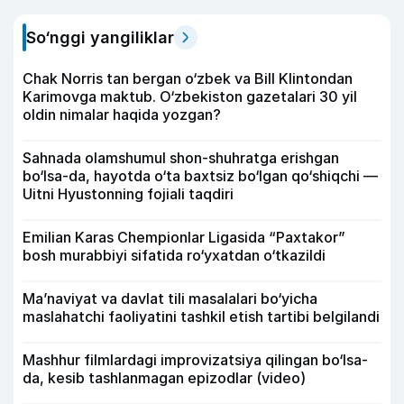
So‘nggi yangiliklar
Chak Norris tan bergan o‘zbek va Bill Klintondan
Karimovga maktub. O‘zbekiston gazetalari 30 yil
oldin nimalar haqida yozgan?
Sahnada olamshumul shon-shuhratga erishgan
bo‘lsa-da, hayotda o‘ta baxtsiz bo‘lgan qo‘shiqchi —
Uitni Hyustonning fojiali taqdiri
Emilian Karas Chempionlar Ligasida “Paxtakor”
bosh murabbiyi sifatida ro‘yxatdan o‘tkazildi
Ma’naviyat va davlat tili masalalari bo‘yicha
maslahatchi faoliyatini tashkil etish tartibi belgilandi
Mashhur filmlardagi improvizatsiya qilingan bo‘lsa-
da, kesib tashlanmagan epizodlar (video)