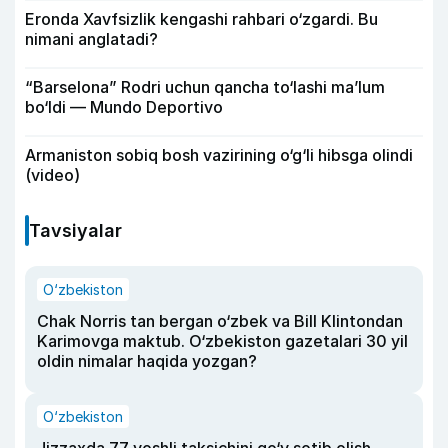
Eronda Xavfsizlik kengashi rahbari o‘zgardi. Bu
nimani anglatadi?
“Barselona” Rodri uchun qancha to‘lashi ma’lum
bo‘ldi — Mundo Deportivo
Armaniston sobiq bosh vazirining o‘g‘li hibsga olindi
(video)
Tavsiyalar
O‘zbekiston
Chak Norris tan bergan o‘zbek va Bill Klintondan
Karimovga maktub. O‘zbekiston gazetalari 30 yil
oldin nimalar haqida yozgan?
O‘zbekiston
Jizzaxda 77 yoshli taksichini qo‘y sotib olish