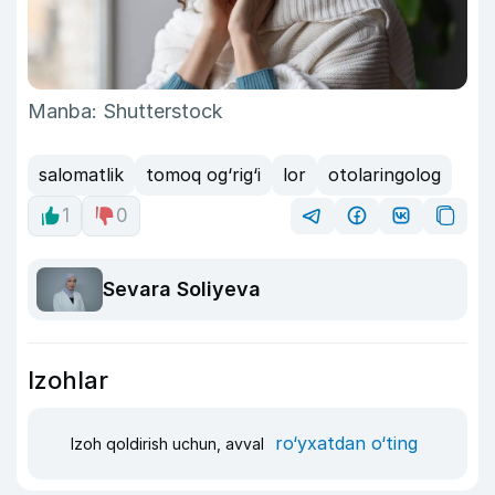
Manba: Shutterstock
salomatlik
tomoq og‘rig‘i
lor
otolaringolog
1
0
Sevara Soliyeva
Izohlar
ro‘yxatdan o‘ting
Izoh qoldirish uchun, avval