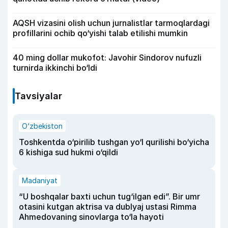
AQSH vizasini olish uchun jurnalistlar tarmoqlardagi
profillarini ochib qo‘yishi talab etilishi mumkin
40 ming dollar mukofot: Javohir Sindorov nufuzli
turnirda ikkinchi bo‘ldi
Tavsiyalar
O‘zbekiston
Toshkentda o‘pirilib tushgan yo‘l qurilishi bo‘yicha
6 kishiga sud hukmi o‘qildi
Madaniyat
“U boshqalar baxti uchun tug‘ilgan edi”. Bir umr
otasini kutgan aktrisa va dublyaj ustasi Rimma
Ahmedovaning sinovlarga to‘la hayoti