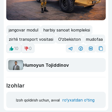
jangovar modul
harbiy sanoat kompleksi
zirhli transport vositasi
O‘zbekiston
mudofaa
10
0
Humoyun Tojiddinov
Izohlar
ro‘yxatdan o‘ting
Izoh qoldirish uchun, avval