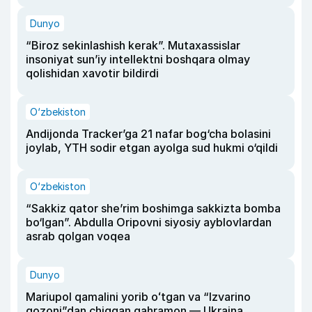
Dunyo
“Biroz sekinlashish kerak”. Mutaxassislar
insoniyat sun’iy intellektni boshqara olmay
qolishidan xavotir bildirdi
O‘zbekiston
Andijonda Tracker’ga 21 nafar bog‘cha bolasini
joylab, YTH sodir etgan ayolga sud hukmi o‘qildi
O‘zbekiston
“Sakkiz qator she’rim boshimga sakkizta bomba
bo‘lgan”. Abdulla Oripovni siyosiy ayblovlardan
asrab qolgan voqea
Dunyo
Mariupol qamalini yorib oʻtgan va “Izvarino
qozoni”dan chiqqan qahramon — Ukraina