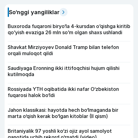
So‘nggi yangiliklar
Buxoroda fuqaroni biryo‘la 4-kursdan o’qishga kiritib
qo’yish evaziga 26 mln so’m olgan shaxs ushlandi
Shavkat Mirziyoyev Donald Tramp bilan telefon
orqali muloqot qildi
Saudiyaga Eronning ikki ittifoqchisi hujum qilishi
kutilmoqda
Rossiyada YTH oqibatida ikki nafar O‘zbekiston
fuqarosi halok bo‘ldi
Jahon klassikasi: hayotda hech bo‘lmaganda bir
marta o‘qish kerak bo‘lgan kitoblar (II qism)
Britaniyalik 97 yoshli ko‘zi ojiz ayol samolyot
qanotida uchib rekord o‘rnatdi (video)