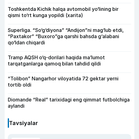
Toshkentda Kichik halqa avtomobil yo‘lining bir
qismi to‘rt kunga yopildi (xarita)
Superliga. “So‘g‘diyona” “Andijon”ni mag‘lub etdi,
“Paxtakor” “Buxoro”ga qarshi bahsda g‘alabani
qo‘ldan chiqardi
Tramp AQSH o‘q-dorilari haqida ma’lumot
tarqatganlarga qamoq bilan tahdid qildi
“Tolibon” Nangarhor viloyatida 72 gektar yerni
tortib oldi
Diomande “Real” tarixidagi eng qimmat futbolchiga
aylandi
Tavsiyalar