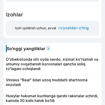
Izohlar
ro‘yxatdan o‘ting
Izoh qoldirish uchun, avval
So‘nggi yangiliklar
Oʻzbekistonda olti oyda savdo, xizmat koʻrsatish va
umumiy ovqatlanish korxonalari qancha soliq
toʻlagani ochiqlandi
Vinisius “Real” bilan uzoq muddatli shartnoma
imzoladi
Husiylar hukumat kuchlariga qarshi raketalar uchirdi,
kamida 30 kishi halok bo‘ldi