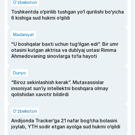
O‘zbekiston
Toshkentda o‘pirilib tushgan yo‘l qurilishi bo‘yicha
6 kishiga sud hukmi o‘qildi
Madaniyat
“U boshqalar baxti uchun tug‘ilgan edi”. Bir umr
otasini kutgan aktrisa va dublyaj ustasi Rimma
Ahmedovaning sinovlarga to‘la hayoti
Dunyo
“Biroz sekinlashish kerak”. Mutaxassislar
insoniyat sun’iy intellektni boshqara olmay
qolishidan xavotir bildirdi
O‘zbekiston
Andijonda Tracker’ga 21 nafar bog‘cha bolasini
joylab, YTH sodir etgan ayolga sud hukmi o‘qildi