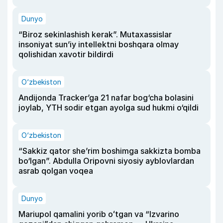
Dunyo
“Biroz sekinlashish kerak”. Mutaxassislar
insoniyat sun’iy intellektni boshqara olmay
qolishidan xavotir bildirdi
O‘zbekiston
Andijonda Tracker’ga 21 nafar bog‘cha bolasini
joylab, YTH sodir etgan ayolga sud hukmi o‘qildi
O‘zbekiston
“Sakkiz qator she’rim boshimga sakkizta bomba
bo‘lgan”. Abdulla Oripovni siyosiy ayblovlardan
asrab qolgan voqea
Dunyo
Mariupol qamalini yorib oʻtgan va “Izvarino