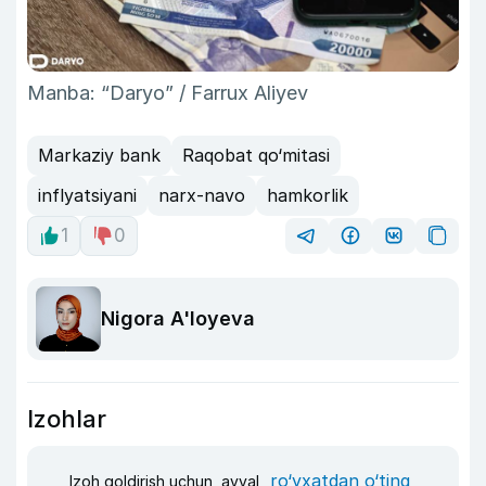
Manba: “Daryo” / Farrux Aliyev
Markaziy bank
Raqobat qo‘mitasi
inflyatsiyani
narx-navo
hamkorlik
1
0
Nigora A'loyeva
Izohlar
ro‘yxatdan o‘ting
Izoh qoldirish uchun, avval