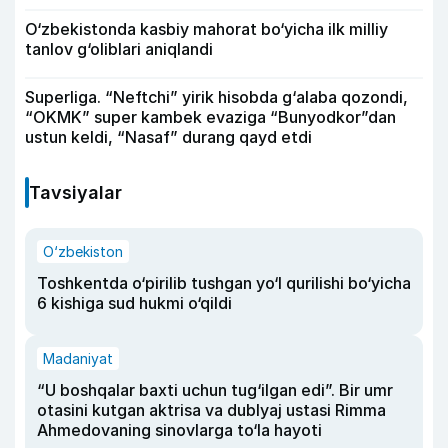
O‘zbekistonda kasbiy mahorat bo‘yicha ilk milliy
tanlov g‘oliblari aniqlandi
Superliga. “Neftchi” yirik hisobda g‘alaba qozondi,
“OKMK” super kambek evaziga “Bunyodkor”dan
ustun keldi, “Nasaf” durang qayd etdi
Tavsiyalar
O‘zbekiston
Toshkentda o‘pirilib tushgan yo‘l qurilishi bo‘yicha
6 kishiga sud hukmi o‘qildi
Madaniyat
“U boshqalar baxti uchun tug‘ilgan edi”. Bir umr
otasini kutgan aktrisa va dublyaj ustasi Rimma
Ahmedovaning sinovlarga to‘la hayoti