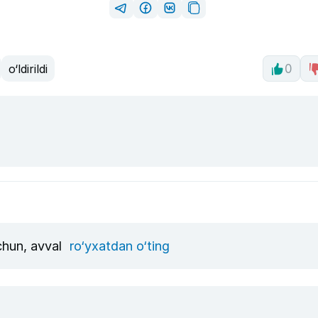
o‘ldirildi
0
uchun, avval
ro‘yxatdan o‘ting