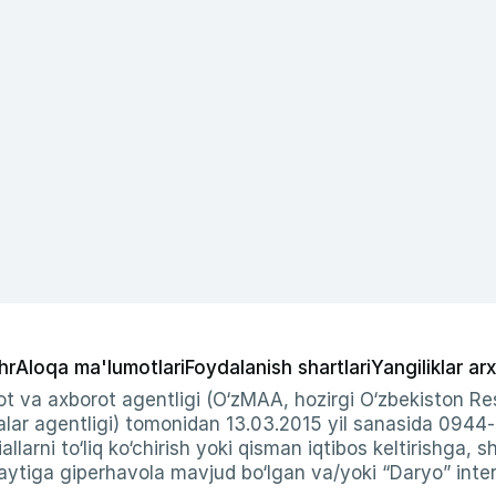
hr
Aloqa ma'lumotlari
Foydalanish shartlari
Yangiliklar arx
t va axborot agentligi (O‘zMAA, hozirgi O‘zbekiston Res
ar agentligi) tomonidan 13.03.2015 yil sanasida 0944
allarni to‘liq ko‘chirish yoki qisman iqtibos keltirishga, 
ytiga giperhavola mavjud bo‘lgan va/yoki “Daryo” intern