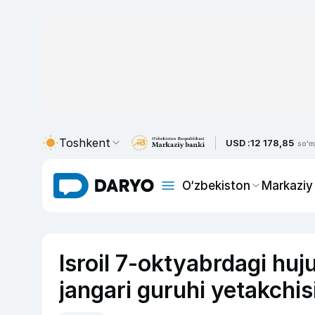
Toshkent
USD :
12 178,85
so'm
O‘zbekiston
Markaziy
Isroil 7-oktyabrdagi huj
jangari guruhi yetakchisin