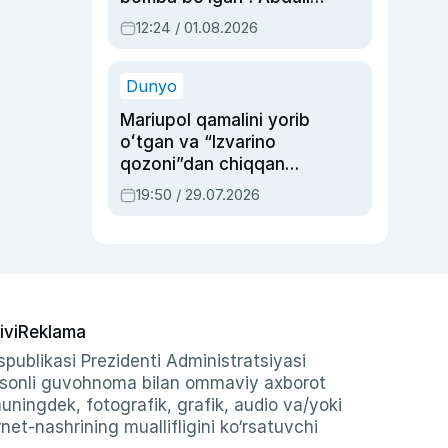
Oripovni siyosiy
12:24 / 01.08.2026
ayblovlardan asrab
qolgan voqea
Dunyo
Mariupol qamalini yorib
oʻtgan va “Izvarino
qozoni”dan chiqqan
qahramon — Ukraina
19:50 / 29.07.2026
armiyasi bosh
qoʻmondoni Drapatiy
haqida
ivi
Reklama
publikasi Prezidenti Administratsiyasi
-sonli guvohnoma bilan ommaviy axborot
shuningdek, fotografik, grafik, audio va/yoki
et-nashrining muallifligini ko‘rsatuvchi