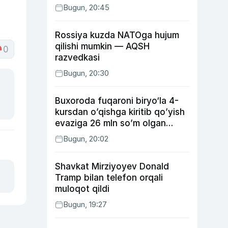
Bugun, 20:45
Rossiya kuzda NATOga hujum
qilishi mumkin — AQSH
0
razvedkasi
Bugun, 20:30
Buxoroda fuqaroni biryo‘la 4-
kursdan o’qishga kiritib qo’yish
evaziga 26 mln so’m olgan
shaxs ushlandi
Bugun, 20:02
Shavkat Mirziyoyev Donald
Tramp bilan telefon orqali
muloqot qildi
Bugun, 19:27