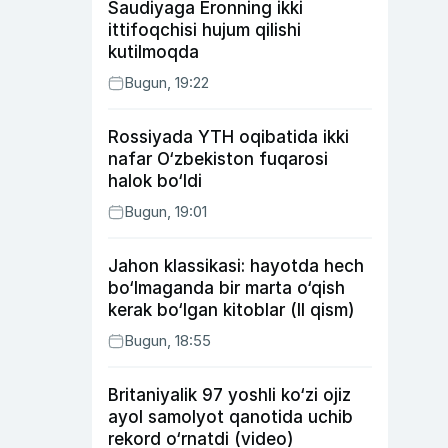
Saudiyaga Eronning ikki
ittifoqchisi hujum qilishi
kutilmoqda
Bugun, 19:22
Rossiyada YTH oqibatida ikki
nafar O‘zbekiston fuqarosi
halok bo‘ldi
Bugun, 19:01
Jahon klassikasi: hayotda hech
bo‘lmaganda bir marta o‘qish
kerak bo‘lgan kitoblar (II qism)
Bugun, 18:55
Britaniyalik 97 yoshli ko‘zi ojiz
ayol samolyot qanotida uchib
rekord o‘rnatdi (video)