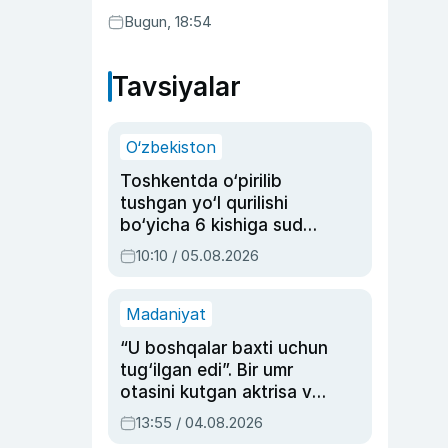
Bugun, 18:54
Tavsiyalar
O‘zbekiston
Toshkentda o‘pirilib
tushgan yo‘l qurilishi
bo‘yicha 6 kishiga sud
hukmi o‘qildi
10:10 / 05.08.2026
Madaniyat
“U boshqalar baxti uchun
tug‘ilgan edi”. Bir umr
otasini kutgan aktrisa va
dublyaj ustasi Rimma
13:55 / 04.08.2026
Ahmedovaning