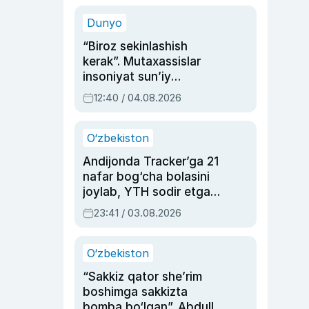
sinovlarga to‘la hayoti
Dunyo
“Biroz sekinlashish
kerak”. Mutaxassislar
insoniyat sun’iy
intellektni boshqara
12:40 / 04.08.2026
olmay qolishidan xavotir
bildirdi
O‘zbekiston
Andijonda Tracker’ga 21
nafar bog‘cha bolasini
joylab, YTH sodir etgan
ayolga sud hukmi o‘qildi
23:41 / 03.08.2026
O‘zbekiston
“Sakkiz qator she’rim
boshimga sakkizta
bomba bo‘lgan”. Abdulla