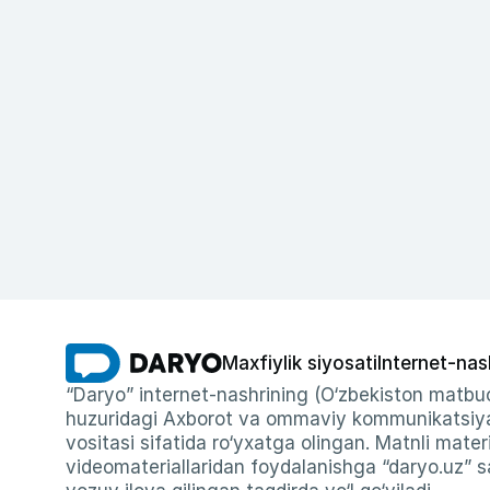
Maxfiylik siyosati
Internet-nas
“Daryo” internet-nashrining (O‘zbekiston matbuo
huzuridagi Axborot va ommaviy kommunikatsiyal
vositasi sifatida ro‘yxatga olingan. Matnli materi
videomateriallaridan foydalanishga “daryo.uz” sa