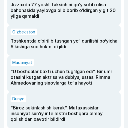
Jizzaxda 77 yoshli taksichini qo‘y sotib olish
bahonasida yaylovga olib borib o‘ldirgan yigit 20
yilga qamaldi
O‘zbekiston
Toshkentda o‘pirilib tushgan yo‘l qurilishi bo‘yicha
6 kishiga sud hukmi o‘qildi
Madaniyat
“U boshqalar baxti uchun tug‘ilgan edi”. Bir umr
otasini kutgan aktrisa va dublyaj ustasi Rimma
Ahmedovaning sinovlarga to‘la hayoti
Dunyo
“Biroz sekinlashish kerak”. Mutaxassislar
insoniyat sun’iy intellektni boshqara olmay
qolishidan xavotir bildirdi