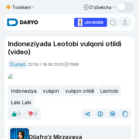
Toshkent
O‘zbekcha
Indoneziyada Leotobi vulqoni otildi
(video)
Dunyo
22:50 / 18.06.2025
1589
Indoneziya
vulqon
vulqon otildi
Leotobi
Laki Laki
0
0
Dilafro‘z Mirzayeva