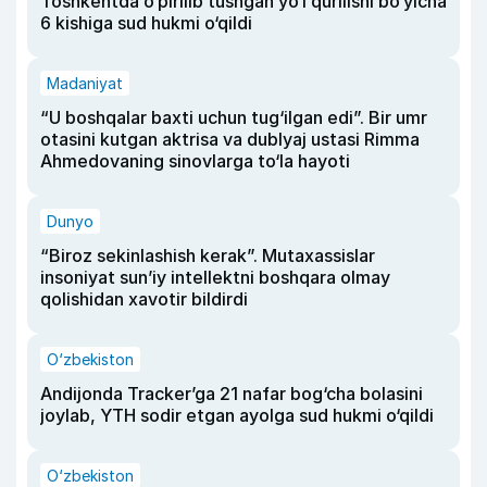
Toshkentda o‘pirilib tushgan yo‘l qurilishi bo‘yicha
6 kishiga sud hukmi o‘qildi
Madaniyat
“U boshqalar baxti uchun tug‘ilgan edi”. Bir umr
otasini kutgan aktrisa va dublyaj ustasi Rimma
Ahmedovaning sinovlarga to‘la hayoti
Dunyo
“Biroz sekinlashish kerak”. Mutaxassislar
insoniyat sun’iy intellektni boshqara olmay
qolishidan xavotir bildirdi
O‘zbekiston
Andijonda Tracker’ga 21 nafar bog‘cha bolasini
joylab, YTH sodir etgan ayolga sud hukmi o‘qildi
O‘zbekiston