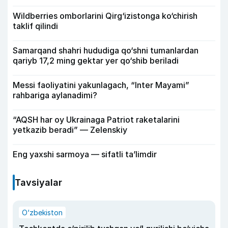
Wildberries omborlarini Qirg‘izistonga ko‘chirish
taklif qilindi
Samarqand shahri hududiga qo‘shni tumanlardan
qariyb 17,2 ming gektar yer qo‘shib beriladi
Messi faoliyatini yakunlagach, “Inter Mayami”
rahbariga aylanadimi?
“AQSH har oy Ukrainaga Patriot raketalarini
yetkazib beradi” — Zelenskiy
Eng yaxshi sarmoya — sifatli ta’limdir
Tavsiyalar
O‘zbekiston