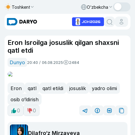
Toshkent
O‘zbekcha
Eron Isroilga josuslik qilgan shaxsni
qatl etdi
Dunyo
20:40 / 06.08.2025
2484
Eron
qatl
qatl etildi
josuslik
yadro olimi
osib o‘ldirish
0
0
Dilafro‘z Mirzayeva