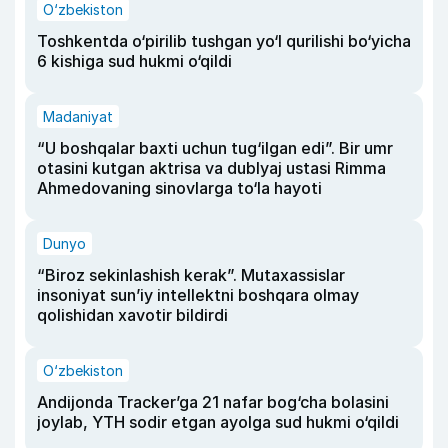
O‘zbekiston
Toshkentda o‘pirilib tushgan yo‘l qurilishi bo‘yicha
6 kishiga sud hukmi o‘qildi
Madaniyat
“U boshqalar baxti uchun tug‘ilgan edi”. Bir umr
otasini kutgan aktrisa va dublyaj ustasi Rimma
Ahmedovaning sinovlarga to‘la hayoti
Dunyo
“Biroz sekinlashish kerak”. Mutaxassislar
insoniyat sun’iy intellektni boshqara olmay
qolishidan xavotir bildirdi
O‘zbekiston
Andijonda Tracker’ga 21 nafar bog‘cha bolasini
joylab, YTH sodir etgan ayolga sud hukmi o‘qildi