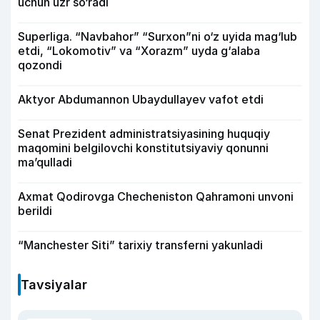
uchun uzr so‘radi
Superliga. “Navbahor” “Surxon”ni o‘z uyida mag‘lub
etdi, “Lokomotiv” va “Xorazm” uyda g‘alaba
qozondi
Aktyor Abdu­mannon Ubaydullayev vafot etdi
Senat Prezident administratsiyasining huquqiy
maqomini belgilovchi konstitutsiyaviy qonunni
ma’qulladi
Axmat Qodirovga Checheniston Qahramoni unvoni
berildi
“Manchester Siti” tarixiy transferni yakunladi
Tavsiyalar