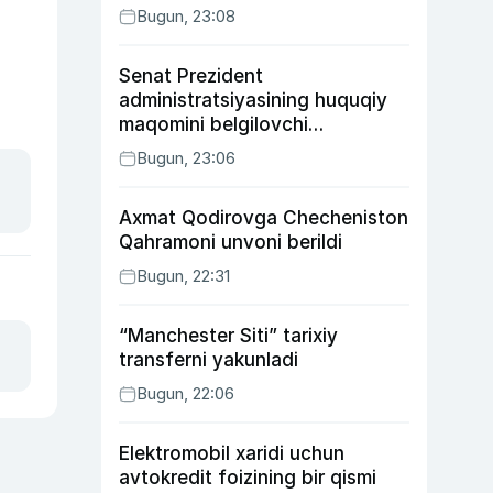
Bugun, 23:08
Senat Prezident
administratsiyasining huquqiy
maqomini belgilovchi
konstitutsiyaviy qonunni
Bugun, 23:06
ma’qulladi
Axmat Qodirovga Checheniston
Qahramoni unvoni berildi
Bugun, 22:31
“Manchester Siti” tarixiy
transferni yakunladi
Bugun, 22:06
Elektromobil xaridi uchun
avtokredit foizining bir qismi