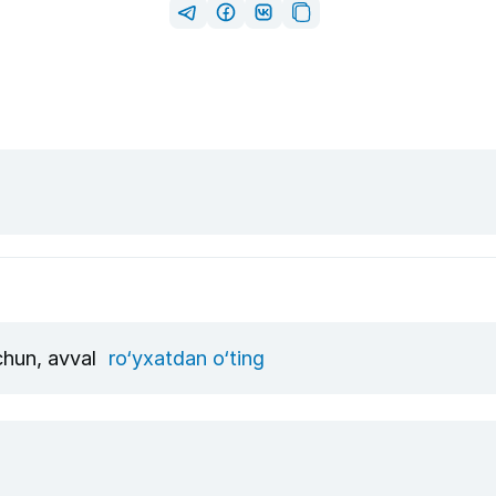
uchun, avval
ro‘yxatdan o‘ting