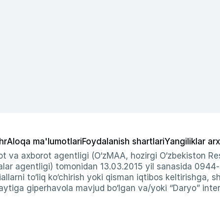
hr
Aloqa ma'lumotlari
Foydalanish shartlari
Yangiliklar arx
t va axborot agentligi (O‘zMAA, hozirgi O‘zbekiston Res
ar agentligi) tomonidan 13.03.2015 yil sanasida 0944
allarni to‘liq ko‘chirish yoki qisman iqtibos keltirishga, 
ytiga giperhavola mavjud bo‘lgan va/yoki “Daryo” intern