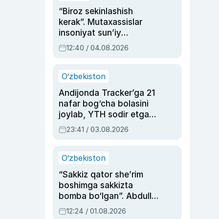
“Biroz sekinlashish
kerak”. Mutaxassislar
insoniyat sun’iy
intellektni boshqara
12:40 / 04.08.2026
olmay qolishidan xavotir
bildirdi
O‘zbekiston
Andijonda Tracker’ga 21
nafar bog‘cha bolasini
joylab, YTH sodir etgan
ayolga sud hukmi o‘qildi
23:41 / 03.08.2026
O‘zbekiston
“Sakkiz qator she’rim
boshimga sakkizta
bomba bo‘lgan”. Abdulla
Oripovni siyosiy
12:24 / 01.08.2026
ayblovlardan asrab