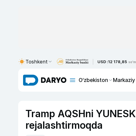
Toshkent
USD :
12 178,85
so'm
O‘zbekiston
Markaziy
Tramp AQSHni YUNESKO 
rejalashtirmoqda