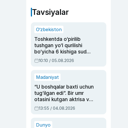
Tavsiyalar
O‘zbekiston
Toshkentda o‘pirilib
tushgan yo‘l qurilishi
bo‘yicha 6 kishiga sud
hukmi o‘qildi
10:10 / 05.08.2026
Madaniyat
“U boshqalar baxti uchun
tug‘ilgan edi”. Bir umr
otasini kutgan aktrisa va
dublyaj ustasi Rimma
13:55 / 04.08.2026
Ahmedovaning
sinovlarga to‘la hayoti
Dunyo