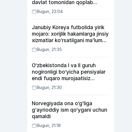
davlat tomonidan qoplab
berilishi mumkin
Bugun, 22:04
Janubiy Koreya futbolida yirik
mojaro: xorijlik hakamlarga jinsiy
xizmatlar ko‘rsatilgani ma’lum
qilindi
Bugun, 21:35
O‘zbekistonda I va II guruh
nogironligi bo‘yicha pensiyalar
endi fuqaro murojaatisiz
tayinlanishi mumkin
Bugun, 21:30
Norvegiyada ona o‘g‘liga
g‘ayrioddiy ism qo‘ygani uchun
qamaldi
Bugun, 21:18