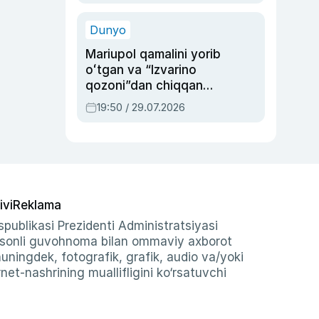
qolgan voqea
Dunyo
Mariupol qamalini yorib
oʻtgan va “Izvarino
qozoni”dan chiqqan
qahramon — Ukraina
19:50 / 29.07.2026
armiyasi bosh
qoʻmondoni Drapatiy
haqida
ivi
Reklama
publikasi Prezidenti Administratsiyasi
-sonli guvohnoma bilan ommaviy axborot
shuningdek, fotografik, grafik, audio va/yoki
et-nashrining muallifligini ko‘rsatuvchi