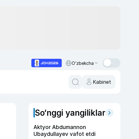
O‘zbekcha
Kabinet
So‘nggi yangiliklar
Aktyor Abdu­mannon
Ubaydullayev vafot etdi