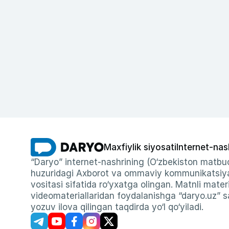
Maxfiylik siyosati
Internet-nas
“Daryo” internet-nashrining (O‘zbekiston matbuo
huzuridagi Axborot va ommaviy kommunikatsiyal
vositasi sifatida ro‘yxatga olingan. Matnli materi
videomateriallaridan foydalanishga “daryo.uz” sa
yozuv ilova qilingan taqdirda yo‘l qo‘yiladi.