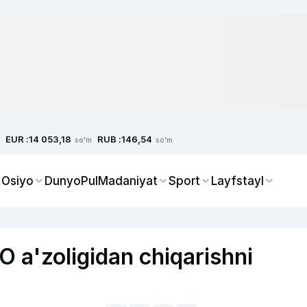
EUR :
RUB :
14 053,18
146,54
so'm
so'm
 Osiyo
Dunyo
Pul
Madaniyat
Sport
Layfstayl
a'zoligidan chiqarishni