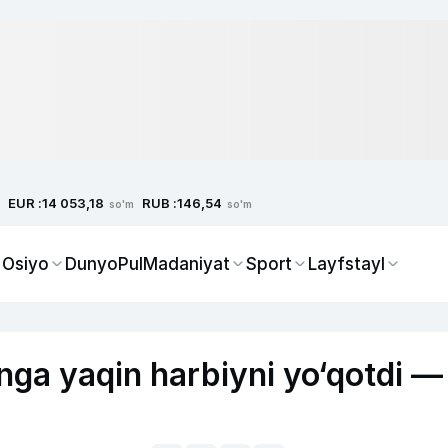
EUR :
RUB :
14 053,18
146,54
so'm
so'm
 Osiyo
Dunyo
Pul
Madaniyat
Sport
Layfstayl
onga yaqin harbiyni yo‘qotdi —