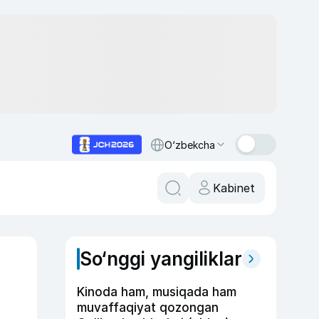
O‘zbekcha
Kabinet
So‘nggi yangiliklar
Kinoda ham, musiqada ham
muvaffaqiyat qozongan