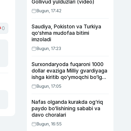
Gollivud yulduzlari (video)
Bugun, 17:42
Saudiya, Pokiston va Turkiya
0
qo‘shma mudofaa bitimi
imzoladi
Bugun, 17:23
Surxondaryoda fuqaroni 1000
dollar evaziga Milliy gvardiyaga
ishga kiritib qo‘ymoqchi bo‘lgan
shaxs ushlandi
Bugun, 17:05
Nafas olganda kurakda og‘riq
paydo bo‘lishining sababi va
davo choralari
Bugun, 16:55