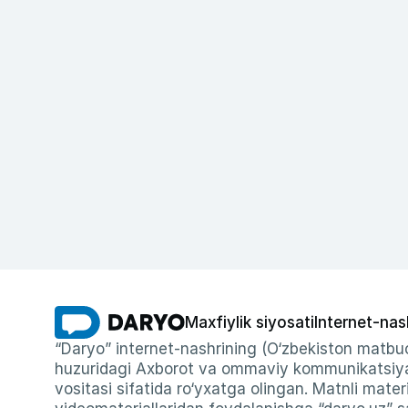
Maxfiylik siyosati
Internet-nas
“Daryo” internet-nashrining (O‘zbekiston matbuo
huzuridagi Axborot va ommaviy kommunikatsiyal
vositasi sifatida ro‘yxatga olingan. Matnli materi