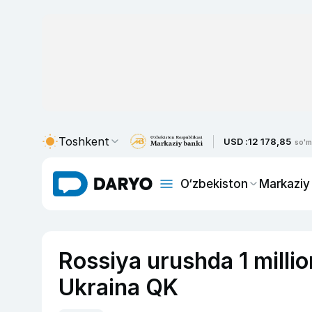
Toshkent
USD :
12 178,85
so'm
O‘zbekiston
Markaziy
Rossiya urushda 1 milli
Ukraina QK