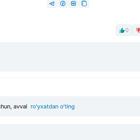
0
uchun, avval
ro‘yxatdan o‘ting