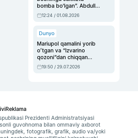
bomba bo‘lgan”. Abdulla
Oripovni siyosiy
12:24 / 01.08.2026
ayblovlardan asrab
qolgan voqea
Dunyo
Mariupol qamalini yorib
oʻtgan va “Izvarino
qozoni”dan chiqqan
qahramon — Ukraina
19:50 / 29.07.2026
armiyasi bosh
qoʻmondoni Drapatiy
haqida
ivi
Reklama
publikasi Prezidenti Administratsiyasi
-sonli guvohnoma bilan ommaviy axborot
shuningdek, fotografik, grafik, audio va/yoki