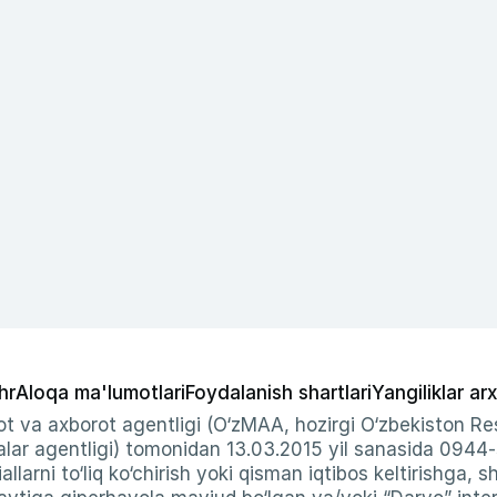
hr
Aloqa ma'lumotlari
Foydalanish shartlari
Yangiliklar arx
t va axborot agentligi (O‘zMAA, hozirgi O‘zbekiston Res
ar agentligi) tomonidan 13.03.2015 yil sanasida 0944
allarni to‘liq ko‘chirish yoki qisman iqtibos keltirishga, 