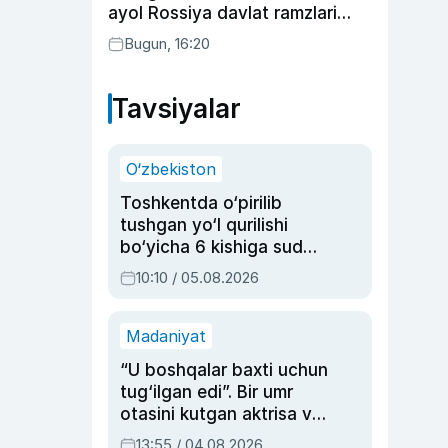
ayol Rossiya davlat ramzlari
tushirilgan poyandoz haqida
Bugun, 16:20
Tavsiyalar
O‘zbekiston
Toshkentda o‘pirilib
tushgan yo‘l qurilishi
bo‘yicha 6 kishiga sud
hukmi o‘qildi
10:10 / 05.08.2026
Madaniyat
“U boshqalar baxti uchun
tug‘ilgan edi”. Bir umr
otasini kutgan aktrisa va
dublyaj ustasi Rimma
13:55 / 04.08.2026