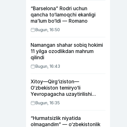
“Barselona” Rodri uchun
qancha to‘lamoqchi ekanligi
ma’lum bo‘ldi — Romano
Bugun, 16:50
Namangan shahar sobiq hokimi
11 yilga ozodlikdan mahrum
qilindi
Bugun, 16:43
Xitoy—Qirg‘iziston—
O‘zbekiston temiryo‘li
Yevropagacha uzaytirilishi
mumkin
Bugun, 16:35
“Hurmatsizlik niyatida
olmagandim” — o‘zbekistonlik