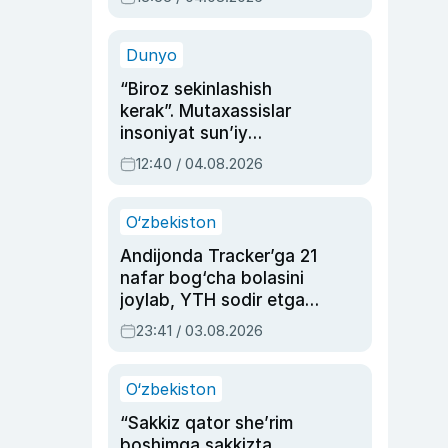
Ahmedovaning
sinovlarga to‘la hayoti
Dunyo
“Biroz sekinlashish
kerak”. Mutaxassislar
insoniyat sun’iy
intellektni boshqara
12:40 / 04.08.2026
olmay qolishidan xavotir
bildirdi
O‘zbekiston
Andijonda Tracker’ga 21
nafar bog‘cha bolasini
joylab, YTH sodir etgan
ayolga sud hukmi o‘qildi
23:41 / 03.08.2026
O‘zbekiston
“Sakkiz qator she’rim
boshimga sakkizta