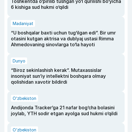
Toshkentda o‘pirilib tushgan yo‘l qurilishi bo‘yicha
6 kishiga sud hukmi o‘qildi
Madaniyat
“U boshqalar baxti uchun tug‘ilgan edi”. Bir umr
otasini kutgan aktrisa va dublyaj ustasi Rimma
Ahmedovaning sinovlarga to‘la hayoti
Dunyo
“Biroz sekinlashish kerak”. Mutaxassislar
insoniyat sun’iy intellektni boshqara olmay
qolishidan xavotir bildirdi
O‘zbekiston
Andijonda Tracker’ga 21 nafar bog‘cha bolasini
joylab, YTH sodir etgan ayolga sud hukmi o‘qildi
O‘zbekiston