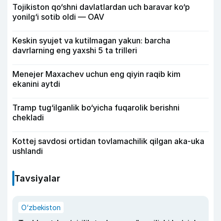
Tojikiston qo‘shni davlatlardan uch baravar ko‘p
yonilg‘i sotib oldi — OAV
Keskin syujet va kutilmagan yakun: barcha
davrlarning eng yaxshi 5 ta trilleri
Menejer Maxachev uchun eng qiyin raqib kim
ekanini aytdi
Tramp tug‘ilganlik bo‘yicha fuqarolik berishni
chekladi
Kottej savdosi ortidan tovlamachilik qilgan aka-uka
ushlandi
Tavsiyalar
O‘zbekiston