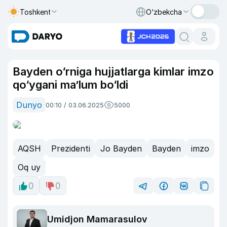
Toshkent
O‘zbekcha
Bayden o‘rniga hujjatlarga kimlar imzo
qo‘ygani ma’lum bo‘ldi
Dunyo
00:10 / 03.06.2025
5000
AQSH
Prezidenti
Jo Bayden
Bayden
imzo
Oq uy
0
0
Umidjon Mamarasulov