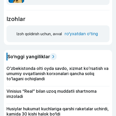
Izohlar
ro‘yxatdan o‘ting
Izoh qoldirish uchun, avval
So‘nggi yangiliklar
Oʻzbekistonda olti oyda savdo, xizmat koʻrsatish va
umumiy ovqatlanish korxonalari qancha soliq
toʻlagani ochiqlandi
Vinisius “Real” bilan uzoq muddatli shartnoma
imzoladi
Husiylar hukumat kuchlariga qarshi raketalar uchirdi,
kamida 30 kishi halok bo‘ldi