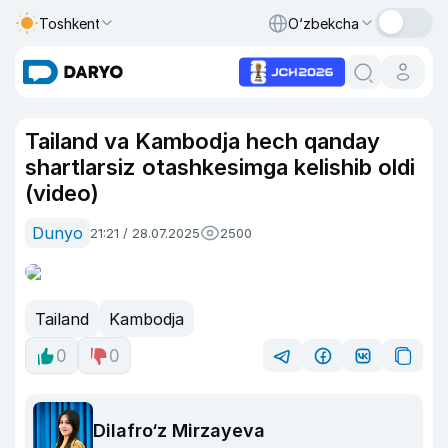
Toshkent
O‘zbekcha
Tailand va Kambodja hech qanday
shartlarsiz otashkesimga kelishib oldi
(video)
Dunyo
21:21 / 28.07.2025
2500
Tailand
Kambodja
0
0
Dilafro‘z Mirzayeva