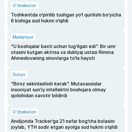
O‘zbekiston
Toshkentda o‘pirilib tushgan yo‘l qurilishi bo‘yicha
6 kishiga sud hukmi o‘qildi
Madaniyat
“U boshqalar baxti uchun tug‘ilgan edi”. Bir umr
otasini kutgan aktrisa va dublyaj ustasi Rimma
Ahmedovaning sinovlarga to‘la hayoti
Dunyo
“Biroz sekinlashish kerak”. Mutaxassislar
insoniyat sun’iy intellektni boshqara olmay
qolishidan xavotir bildirdi
O‘zbekiston
Andijonda Tracker’ga 21 nafar bog‘cha bolasini
joylab, YTH sodir etgan ayolga sud hukmi o‘qildi