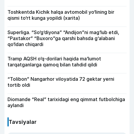
Toshkentda Kichik halqa avtomobil yo‘lining bir
qismi to‘rt kunga yopildi (xarita)
Superliga. “So‘g‘diyona” “Andijon”ni mag‘lub etdi,
“Paxtakor” “Buxoro”ga qarshi bahsda g‘alabani
qo‘ldan chiqardi
Tramp AQSH o‘q-dorilari haqida ma’lumot
tarqatganlarga qamoq bilan tahdid qildi
“Tolibon” Nangarhor viloyatida 72 gektar yerni
tortib oldi
Diomande “Real” tarixidagi eng qimmat futbolchiga
aylandi
Tavsiyalar