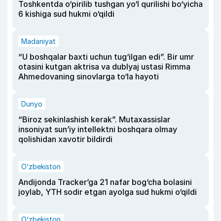
Toshkentda o‘pirilib tushgan yo‘l qurilishi bo‘yicha
6 kishiga sud hukmi o‘qildi
Madaniyat
“U boshqalar baxti uchun tug‘ilgan edi”. Bir umr
otasini kutgan aktrisa va dublyaj ustasi Rimma
Ahmedovaning sinovlarga to‘la hayoti
Dunyo
“Biroz sekinlashish kerak”. Mutaxassislar
insoniyat sun’iy intellektni boshqara olmay
qolishidan xavotir bildirdi
O‘zbekiston
Andijonda Tracker’ga 21 nafar bog‘cha bolasini
joylab, YTH sodir etgan ayolga sud hukmi o‘qildi
O‘zbekiston