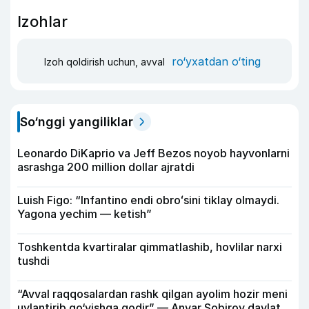
Izohlar
ro‘yxatdan o‘ting
Izoh qoldirish uchun, avval
So‘nggi yangiliklar
Leonardo DiKaprio va Jeff Bezos noyob hayvonlarni
asrashga 200 million dollar ajratdi
Luish Figo: “Infantino endi obroʻsini tiklay olmaydi.
Yagona yechim — ketish”
Toshkentda kvartiralar qimmatlashib, hovlilar narxi
tushdi
“Avval raqqosalardan rashk qilgan ayolim hozir meni
uylantirib qo‘yishga qodir” — Anvar Sobirov davlat