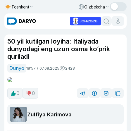
Toshkent
O‘zbekcha
50 yil kutilgan loyiha: Italiyada
dunyodagi eng uzun osma ko‘prik
quriladi
Dunyo
18:57 / 07.08.2025
2428
0
0
Zulfiya Karimova