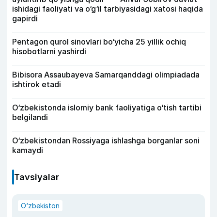
ishidagi faoliyati va o‘g‘il tarbiyasidagi xatosi haqida
gapirdi
Pentagon qurol sinovlari bo‘yicha 25 yillik ochiq
hisobotlarni yashirdi
Bibisora Assaubayeva Samarqanddagi olimpiadada
ishtirok etadi
O‘zbekistonda islomiy bank faoliyatiga o‘tish tartibi
belgilandi
O‘zbekistondan Rossiyaga ishlashga borganlar soni
kamaydi
Tavsiyalar
O‘zbekiston