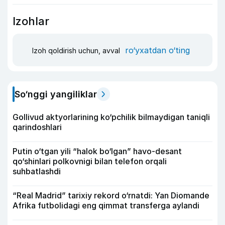
Izohlar
ro‘yxatdan o‘ting
Izoh qoldirish uchun, avval
So‘nggi yangiliklar
Gollivud aktyorlarining ko‘pchilik bilmaydigan taniqli
qarindoshlari
Putin o‘tgan yili “halok bo‘lgan” havo-desant
qo‘shinlari polkovnigi bilan telefon orqali
suhbatlashdi
“Real Madrid” tarixiy rekord o‘rnatdi: Yan Diomande
Afrika futbolidagi eng qimmat transferga aylandi