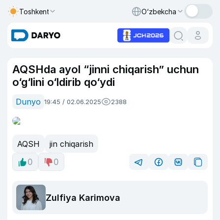
Toshkent
O‘zbekcha
AQSHda ayol “jinni chiqarish” uchun
o‘g‘lini o‘ldirib qo‘ydi
Dunyo
19:45 / 02.06.2025
2388
AQSH
jin chiqarish
0
0
Zulfiya Karimova