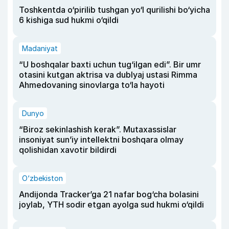
Toshkentda o‘pirilib tushgan yo‘l qurilishi bo‘yicha
6 kishiga sud hukmi o‘qildi
Madaniyat
“U boshqalar baxti uchun tug‘ilgan edi”. Bir umr
otasini kutgan aktrisa va dublyaj ustasi Rimma
Ahmedovaning sinovlarga to‘la hayoti
Dunyo
“Biroz sekinlashish kerak”. Mutaxassislar
insoniyat sun’iy intellektni boshqara olmay
qolishidan xavotir bildirdi
O‘zbekiston
Andijonda Tracker’ga 21 nafar bog‘cha bolasini
joylab, YTH sodir etgan ayolga sud hukmi o‘qildi