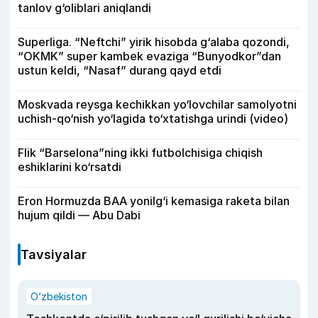
tanlov g‘oliblari aniqlandi
Superliga. “Neftchi” yirik hisobda g‘alaba qozondi,
“OKMK” super kambek evaziga “Bunyodkor”dan
ustun keldi, “Nasaf” durang qayd etdi
Moskvada reysga kechikkan yo‘lovchilar samolyotni
uchish-qo‘nish yo‘lagida to‘xtatishga urindi (video)
Flik “Barselona”ning ikki futbolchisiga chiqish
eshiklarini ko‘rsatdi
Eron Hormuzda BAA yonilg‘i kemasiga raketa bilan
hujum qildi — Abu Dabi
Tavsiyalar
O‘zbekiston