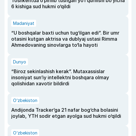
Toshkentda o‘pirilib tushgan yo‘l qurilishi bo‘yicha
6 kishiga sud hukmi o‘qildi
Madaniyat
“U boshqalar baxti uchun tug‘ilgan edi”. Bir umr
otasini kutgan aktrisa va dublyaj ustasi Rimma
Ahmedovaning sinovlarga to‘la hayoti
Dunyo
“Biroz sekinlashish kerak”. Mutaxassislar
insoniyat sun’iy intellektni boshqara olmay
qolishidan xavotir bildirdi
O‘zbekiston
Andijonda Tracker’ga 21 nafar bog‘cha bolasini
joylab, YTH sodir etgan ayolga sud hukmi o‘qildi
O‘zbekiston