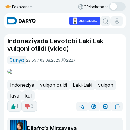
Toshkent
O‘zbekcha
Indoneziyada Levotobi Laki Laki
vulqoni otildi (video)
Dunyo
22:55 / 02.08.2025
2227
Indoneziya
vulqon otildi
Laki-Laki
vulqon
lava
kul
1
0
Dilafro‘z Mirzayeva